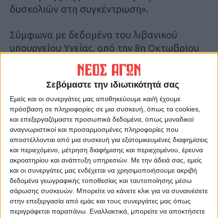
δυσκολιών στη συγκέντρωση».
Σύμφωνα με δεδομένα του λιβανικού
υπουργείου Υγείας, από την 8η Οκτωβρίου
2023, όταν το σιιτικό κίνημα Χεζμπολά
άνοιξε μέτωπο με το Ισραήλ για να
Σεβόμαστε την ιδιωτικότητά σας
υποστηρίξει το παλαιστινιακό ισλαμιστικό
Εμείς και οι συνεργάτες μας αποθηκεύουμε και/ή έχουμε
κίνημα Χαμάς, έχουν σκοτωθεί 166 παιδιά
πρόσβαση σε πληροφορίες σε μια συσκευή, όπως τα cookies,
και έχουν τραυματιστεί άλλα 1.168 στον
και επεξεργαζόμαστε προσωπικά δεδομένα, όπως μοναδικοί
Λίβανο.
αναγνωριστικοί και προσαρμοσμένες πληροφορίες που
αποστέλλονται από μια συσκευή για εξατομικευμένες διαφημίσεις
και περιεχόμενο, μέτρηση διαφήμισης και περιεχομένου, έρευνα
Πηγή:cnn.gr
ακροατηρίου και ανάπτυξη υπηρεσιών.
Με την άδειά σας, εμείς
και οι συνεργάτες μας ενδέχεται να χρησιμοποιήσουμε ακριβή
Τελευταίες Ειδήσεις Σήμερα
δεδομένα γεωγραφικής τοποθεσίας και ταυτοποίησης μέσω
σάρωσης συσκευών. Μπορείτε να κάνετε κλικ για να συναινέσετε
στην επεξεργασία από εμάς και τους συνεργάτες μας όπως
περιγράφεται παραπάνω. Εναλλακτικά, μπορείτε να αποκτήσετε
Ακολούθησε την εφημερίδα ΝΕΟΣ