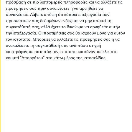
πρόσβαση σε πιο λεπτομερείς πληροφορίες και να αλλάξετε τις
ΑΓΩΝ στο Google News!
προτιμήσεις σας πριν συναινέσετε ή να αρνηθείτε να
Όλες οι εξελίξεις στην περιοχή της
συναινέσετε.
Λάβετε υπόψη ότι κάποια επεξεργασία των
Καρδίτσας και ευρύτερα της Θεσσαλίας
προσωπικών σας δεδομένων ενδέχεται να μην απαιτεί τη
συγκατάθεσή σας, αλλά έχετε το δικαίωμα να αρνηθείτε αυτήν
την επεξεργασία. Οι προτιμήσεις σας θα ισχύουν μόνο για αυτόν
ΠΡΟΗΓΟΥΜΕΝΟ ΑΡΘΡΟ
ΕΠΟΜΕΝΟ ΑΡΘΡΟ
τον ιστότοπο. Μπορείτε να αλλάξετε τις προτιμήσεις σας ή να
ανακαλέσετε τη συγκατάθεσή σας ανά πάσα στιγμή
Σε 22χρονο Θεσσαλό η
Αμπελόκηποι: Από
επιστρέφοντας σε αυτόν τον ιστότοπο και κάνοντας κλικ στο
πρώτη μεταμόσχευση
ενεργοποίηση βόμβας η
κουμπί "Απορρήτου" στο κάτω μέρος της ιστοσελίδας.
ήπατος μειωμένου μεγέθους
έκρηξη - Τι άλλο βρέθηκε
στο διαμέρισμα
ΝΕΟΣ ΑΓΩΝ