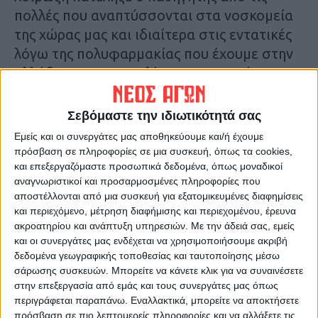
πολλές που αναπτύσσονται στα νοσκομεία
της χώρας μας και ιδιαίτερα στις εντατικές
λόγω της πολυφαρμακίας που έχουμε στην
Ελλάδα και της ευκολίας με την οποία
χορηγούνταν τα αντιβιωτικά, με
αποτέλεσμα να αναπτυχθούν ανθεκτικά
Σεβόμαστε την ιδιωτικότητά σας
στελέχη μικροβίων…
Εμείς και οι συνεργάτες μας αποθηκεύουμε και/ή έχουμε
πρόσβαση σε πληροφορίες σε μια συσκευή, όπως τα cookies,
Το στέλεχος αυτό της candida auris στο
και επεξεργαζόμαστε προσωπικά δεδομένα, όπως μοναδικοί
αναγνωριστικοί και προσαρμοσμένες πληροφορίες που
ΠΠΓΝΛ ανιχνεύτηκε από το εργαστήριο της
αποστέλλονται από μια συσκευή για εξατομικευμένες διαφημίσεις
κας Πετεινάκη.
και περιεχόμενο, μέτρηση διαφήμισης και περιεχομένου, έρευνα
ακροατηρίου και ανάπτυξη υπηρεσιών.
Με την άδειά σας, εμείς
και οι συνεργάτες μας ενδέχεται να χρησιμοποιήσουμε ακριβή
Τελευταίες Ειδήσεις Σήμερα
δεδομένα γεωγραφικής τοποθεσίας και ταυτοποίησης μέσω
σάρωσης συσκευών. Μπορείτε να κάνετε κλικ για να συναινέσετε
στην επεξεργασία από εμάς και τους συνεργάτες μας όπως
Ακολούθησε την εφημερίδα ΝΕΟΣ
περιγράφεται παραπάνω. Εναλλακτικά, μπορείτε να αποκτήσετε
ΑΓΩΝ στο Google News!
πρόσβαση σε πιο λεπτομερείς πληροφορίες και να αλλάξετε τις