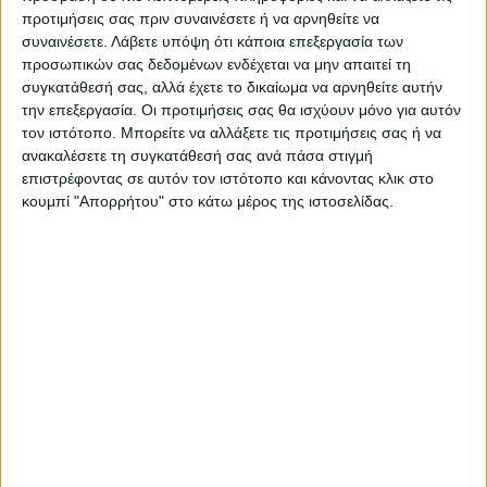
προτιμήσεις σας πριν συναινέσετε ή να αρνηθείτε να
Όλες οι εξελίξεις στην περιοχή της
συναινέσετε.
Λάβετε υπόψη ότι κάποια επεξεργασία των
Καρδίτσας και ευρύτερα της Θεσσαλίας
προσωπικών σας δεδομένων ενδέχεται να μην απαιτεί τη
συγκατάθεσή σας, αλλά έχετε το δικαίωμα να αρνηθείτε αυτήν
την επεξεργασία. Οι προτιμήσεις σας θα ισχύουν μόνο για αυτόν
ΠΡΟΗΓΟΥΜΕΝΟ ΑΡΘΡΟ
ΕΠΟΜΕΝΟ ΑΡΘΡΟ
τον ιστότοπο. Μπορείτε να αλλάξετε τις προτιμήσεις σας ή να
Σύλληψη για απόπειρα
Πανέτοιμη για το φάιναλ φορ
ανακαλέσετε τη συγκατάθεσή σας ανά πάσα στιγμή
ανθρωποκτονίας σε περιοχή
του Κυπέλλου η ομάδα του
επιστρέφοντας σε αυτόν τον ιστότοπο και κάνοντας κλικ στο
του Δήμου Μουζακίου
ΣΠΑΚ!
κουμπί "Απορρήτου" στο κάτω μέρος της ιστοσελίδας.
ΝΕΟΣ ΑΓΩΝ
https://neosagon.gr
Η Αρχαιότερη Καθημερινή Πρωινή Εφημερίδα της Καρδίτσας