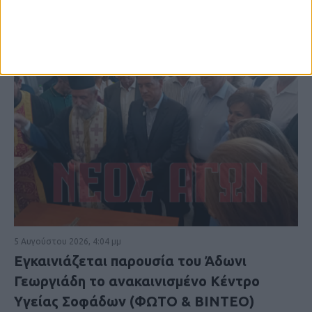
5 Αυγούστου 2026, 4:04 μμ
Εγκαινιάζεται παρουσία του Άδωνι
Γεωργιάδη το ανακαινισμένο Κέντρο
Υγείας Σοφάδων (ΦΩΤΟ & ΒΙΝΤΕΟ)