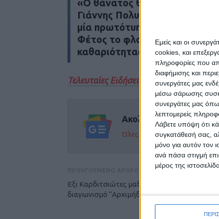
«Ο θάνατος θέλει τρολάρισμα
Γιάννης Πολυμενίδης, που κάθ
μία πρωτότυπη βασιλόπιτα.
Φέτος το φλουρί, κέρδισε εργ
Εμείς και οι συνεργ
καθαριότητας.
cookies, και επεξε
πληροφορίες που απο
διαφήμισης και περι
Τελευταίες Ειδήσεις Σήμερα
συνεργάτες μας ενδέ
μέσω σάρωσης συσκευ
συνεργάτες μας όπω
λεπτομερείς πληροφορ
Ακολούθησε την εφημε
Λάβετε υπόψη ότι κά
Όλες οι εξελίξεις στην περι
συγκατάθεσή σας, αλ
μόνο για αυτόν τον 
ανά πάσα στιγμή επι
μέρος της ιστοσελίδα
ΠΡΟΗΓΟΥΜΕΝΟ ΑΡΘΡΟ
Εξι Καρδιτσιώτες μαθητές στον μαθηματικό
διαγωνισμό “Αρχιμήδης”
ΠΕΡΙ