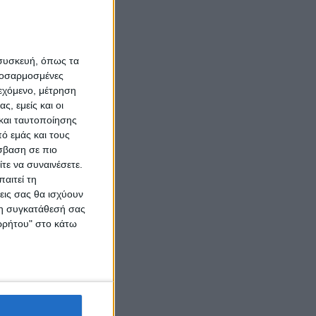
 συσκευή, όπως τα
προσαρμοσμένες
ιεχόμενο, μέτρηση
ς, εμείς και οι
και ταυτοποίησης
ό εμάς και τους
σβαση σε πιο
τε να συναινέσετε.
αιτεί τη
εις σας θα ισχύουν
 τη συγκατάθεσή σας
ορρήτου" στο κάτω