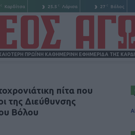
C
C
C
Καρδίτσα
25.5
Λάρισα
27
Βόλος
ΧΑΙΟΤΕΡΗ ΠΡΩΪΝΗ ΚΑΘΗΜΕΡΙΝΗ ΕΦΗΜΕΡΙΔΑ ΤΗΣ ΚΑΡΔ
ΝΕΟΣ
ωτοχρονιάτικη πίτα που
οι της Διεύθυνσης
ου Βόλου
Α
ΑΓΩΝ