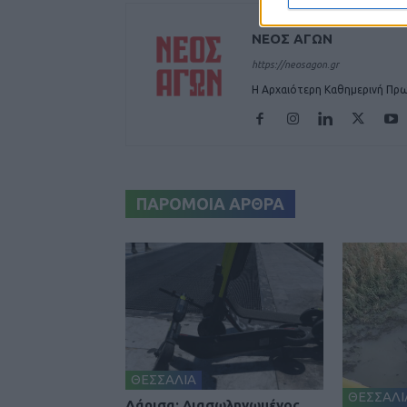
ΝΕΟΣ ΑΓΩΝ
https://neosagon.gr
Η Αρχαιότερη Καθημερινή Πρω
ΠΑΡΟΜΟΙΑ ΑΡΘΡΑ
ΘΕΣΣΑΛΙΑ
ΘΕΣΣΑΛΙ
Λάρισα: Διασωληνωμένος