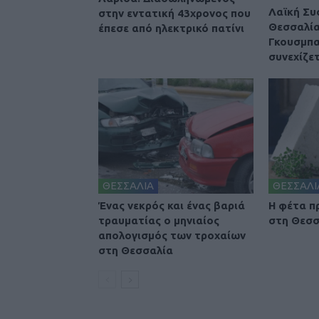
Λαϊκή Συ
στην εντατική 43χρονος που
Θεσσαλία
έπεσε από ηλεκτρικό πατίνι
Γκουσμπ
συνεχίζε
ΘΕΣΣΑΛΙΑ
ΘΕΣΣΑΛΙ
Ένας νεκρός και ένας βαριά
Η φέτα π
τραυματίας ο μηνιαίος
στη Θεσσ
απολογισμός των τροχαίων
στη Θεσσαλία