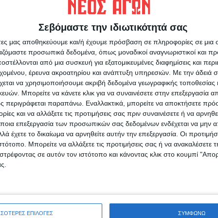
», αναφέρει ο διευθυντής Κοιμητηρίων,
ε χρόνο φροντίζει να παρουσιάζει και
Σεβόμαστε την ιδιωτικότητά σας
αζόμενη της υπηρεσίας στον τομέα της
άτες μας αποθηκεύουμε και/ή έχουμε πρόσβαση σε πληροφορίες σε μια
ργαζόμαστε προσωπικά δεδομένα, όπως μοναδικοί αναγνωριστικοί και 
στέλλονται από μια συσκευή για εξατομικευμένες διαφημίσεις και περ
εχομένου, έρευνα ακροατηρίου και ανάπτυξη υπηρεσιών.
Με την άδειά σα
χεται να χρησιμοποιήσουμε ακριβή δεδομένα γεωγραφικής τοποθεσίας 
ών. Μπορείτε να κάνετε κλικ για να συναινέσετε στην επεξεργασία απ
ς περιγράφεται παραπάνω. Εναλλακτικά, μπορείτε να αποκτήσετε πρό
ίες και να αλλάξετε τις προτιμήσεις σας πριν συναινέσετε ή να αρνηθεί
ρίδα ΝΕΟΣ ΑΓΩΝ στο Google News!
ποια επεξεργασία των προσωπικών σας δεδομένων ενδέχεται να μην απ
οχή της Καρδίτσας και ευρύτερα της Θεσσαλίας
λά έχετε το δικαίωμα να αρνηθείτε αυτήν την επεξεργασία. Οι προτιμήσ
ιστότοπο. Μπορείτε να αλλάξετε τις προτιμήσεις σας ή να ανακαλέσετε
στρέφοντας σε αυτόν τον ιστότοπο και κάνοντας κλικ στο κουμπί "Απ
ς.
ΕΠΟΜΕΝΟ ΑΡΘΡΟ
Ανακαλύφθηκε το αρχαιότερο απολιθωμένο
μπουμπούκι λουλουδιού
ΣΣΟΤΕΡΕΣ ΕΠΙΛΟΓΕΣ
ΣΥΜΦΩΝΩ