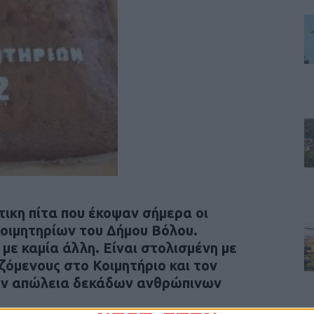
άτικη πίτα που έκοψαν σήμερα οι
Κοιμητηρίων του Δήμου Βόλου.
 με καμία άλλη. Είναι στολισμένη με
ζόμενους στο Κοιμητήριο και τον
την απώλεια δεκάδων ανθρώπινων