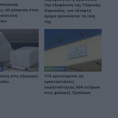
σπείρωση
την εξαφάνιση της 72χρονης
ς: «Η ρύπανση στον
Λαρισαίας- για τέταρτη
ασανιώτη
ημέρα αγνοούνται τα ίχνη
ται»
της
Α
ΘΕΣΣΑΛΙΑ
ρώτη στις εξαγωγές
776 κρατούμενοι σε
αλία
εγκαταστάσεις
χωρητικότητας 600 ατόμων
στις φυλακές Τρικάλων