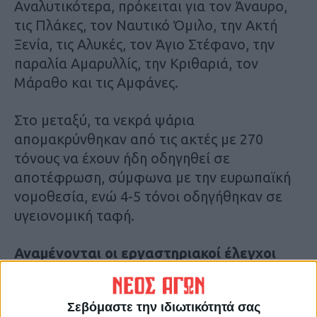
Αναλυτικότερα, πρόκειται για τον Άναυρο,
τις Πλάκες, τον Ναυτικό Όμιλο, την Ακτή
Ξενία, τις Αλυκές, τον Άγιο Στέφανο, την
παραλία Αμαρυλλίς, την Κριθαριά, τον
Μάραθο και τις Αμφάνες.
Στο μεταξύ, τα νεκρά ψάρια
απομακρύνθηκαν από τις ακτές με 270
τόνους να έχουν ήδη οδηγηθεί σε
αποτέφρωση, σύμφωνα με την ευρωπαϊκή
νομοθεσία, ενώ 4-5 τόνοι οδηγήθηκαν σε
υγειονομική ταφή.
Αναμένονται οι εργαστηριακοί έλεγχοι
καταλληλότητας του νερού
Σεβόμαστε την ιδιωτικότητά σας
Η απαγόρευση ισχύει έως ότου να βγουν τα