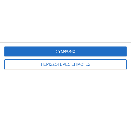
Η φέτα πρώτη στις εξαγωγές στη
Θεσσαλία
ΣΥΜΦΩΝΩ
ΠΕΡΙΣΣΟΤΕΡΕΣ ΕΠΙΛΟΓΕΣ
ΘΕΣΣΑΛΙΑ