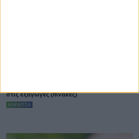
7 Αυγούστου 2026, 10:52 πμ
Θετικό το εμπορικό ισοζύγιο στη
Θεσσαλία, με την Καρδίτσα όμως ουραγό
στις εξαγωγές (πίνακες)
ΚΑΡΔΙΤΣΑ