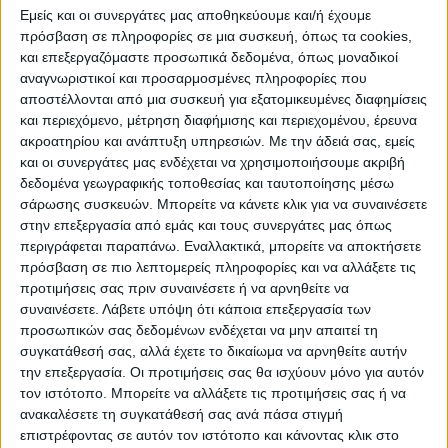
αποτελέσματα από τους εργαστηριακούς
Εμείς και οι συνεργάτες μας αποθηκεύουμε και/ή έχουμε
πρόσβαση σε πληροφορίες σε μια συσκευή, όπως τα cookies,
ελέγχους καταλληλότητας του νερού και να
και επεξεργαζόμαστε προσωπικά δεδομένα, όπως μοναδικοί
γίνει η κατάλληλη ενημέρωση από την
αναγνωριστικοί και προσαρμοσμένες πληροφορίες που
αρμόδια Διεύθυνση Υδάτων της
αποστέλλονται από μια συσκευή για εξατομικευμένες διαφημίσεις
και περιεχόμενο, μέτρηση διαφήμισης και περιεχομένου, έρευνα
Αποκεντρωμένης Διοίκησης Θεσσαλίας.
ακροατηρίου και ανάπτυξη υπηρεσιών.
Με την άδειά σας, εμείς
και οι συνεργάτες μας ενδέχεται να χρησιμοποιήσουμε ακριβή
δεδομένα γεωγραφικής τοποθεσίας και ταυτοποίησης μέσω
σάρωσης συσκευών. Μπορείτε να κάνετε κλικ για να συναινέσετε
στην επεξεργασία από εμάς και τους συνεργάτες μας όπως
περιγράφεται παραπάνω. Εναλλακτικά, μπορείτε να αποκτήσετε
πρόσβαση σε πιο λεπτομερείς πληροφορίες και να αλλάξετε τις
προτιμήσεις σας πριν συναινέσετε ή να αρνηθείτε να
Αναλυτικά η ανακοίνωση του Δήμου Βόλου
συναινέσετε.
Λάβετε υπόψη ότι κάποια επεξεργασία των
προσωπικών σας δεδομένων ενδέχεται να μην απαιτεί τη
συγκατάθεσή σας, αλλά έχετε το δικαίωμα να αρνηθείτε αυτήν
Ο Δήμος Βόλου, μέσω της Αντιδημαρχίας
την επεξεργασία. Οι προτιμήσεις σας θα ισχύουν μόνο για αυτόν
Τουρισμού ενημερώνει ότι με Απόφαση του
τον ιστότοπο. Μπορείτε να αλλάξετε τις προτιμήσεις σας ή να
Κεντρικού Λιμενάρχη Βόλου, που απέστειλε
ανακαλέσετε τη συγκατάθεσή σας ανά πάσα στιγμή
επιστρέφοντας σε αυτόν τον ιστότοπο και κάνοντας κλικ στο
στον Δήμο Βόλου με έγγραφο του,