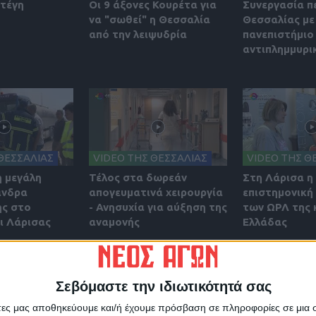
στέγη
Οι 9 άξονες Κουρέτα για
Συνεργασία π
να "σωθεί" η Θεσσαλία
Θεσσαλίας με
από την λειψυδρία
πανεπιστήμιο 
αντιπλημμυρι
ΘΕΣΣΑΛΙΑΣ
VIDEO ΤΗΣ ΘΕΣΣΑΛΙΑΣ
VIDEO ΤΗΣ Θ
η μεγάλη
Τέλος στα δωρεάν
Στη Λάρισα η
άνδρα
απογευματινά χειρουργία
επιστημονική
ς στο
- Ανησυχία για αύξηση της
των ΩΡΛ της 
 Λάρισας
αναμονής
Ελλάδας
Σεβόμαστε την ιδιωτικότητά σας
άτες μας αποθηκεύουμε και/ή έχουμε πρόσβαση σε πληροφορίες σε μια