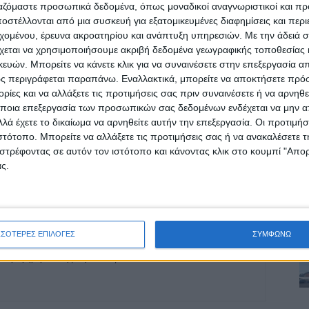
ργαζόμαστε προσωπικά δεδομένα, όπως μοναδικοί αναγνωριστικοί και 
στέλλονται από μια συσκευή για εξατομικευμένες διαφημίσεις και περ
εχομένου, έρευνα ακροατηρίου και ανάπτυξη υπηρεσιών.
Με την άδειά σα
ρίδα ΝΕΟΣ ΑΓΩΝ στο Google News!
χεται να χρησιμοποιήσουμε ακριβή δεδομένα γεωγραφικής τοποθεσίας 
Α
ών. Μπορείτε να κάνετε κλικ για να συναινέσετε στην επεξεργασία απ
οχή της Καρδίτσας και ευρύτερα της Θεσσαλίας
ς περιγράφεται παραπάνω. Εναλλακτικά, μπορείτε να αποκτήσετε πρό
ίες και να αλλάξετε τις προτιμήσεις σας πριν συναινέσετε ή να αρνηθεί
ποια επεξεργασία των προσωπικών σας δεδομένων ενδέχεται να μην απ
λά έχετε το δικαίωμα να αρνηθείτε αυτήν την επεξεργασία. Οι προτιμήσ
ΕΠΟΜΕΝΟ ΑΡΘΡΟ
ιστότοπο. Μπορείτε να αλλάξετε τις προτιμήσεις σας ή να ανακαλέσετε
Στους «16» του Κυπέλλου ο Απόλλων Πόντου
στρέφοντας σε αυτόν τον ιστότοπο και κάνοντας κλικ στο κουμπί "Απ
που απέκλεισε την ΑΣΑ!
ς.
ΣΣΟΤΕΡΕΣ ΕΠΙΛΟΓΕΣ
ΣΥΜΦΩΝΩ
ινή Εφημερίδα της Καρδίτσας