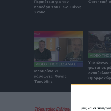
Περιπέτεια για τον
Φοιτητική 
πρόεδρο του Ε.Κ.Λ Γιάννη
Σκόκα
VIDEO ΤΗΣ 
Υπό έλεγχο 
VIDEO ΤΗΣ ΘΕΣΣΑΛΙΑΣ
φωτιά σε μ
Μπουρίνια κι
ανακύκλωση
κάυσωνες_Φάνης
Ομορφοχώρι
Τακούδης
Εμείς και οι συνεργ
Τελευταίες Ειδήσεις Σήμερα