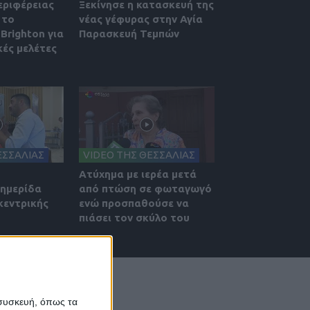
εριφέρειας
Ξεκίνησε η κατασκευή της
 το
νέας γέφυρας στην Αγία
Brighton για
Παρασκευή Τεμπών
κές μελέτες
ΕΣΣΑΛΙΑΣ
VIDEO ΤΗΣ ΘΕΣΣΑΛΙΑΣ
Ατύχημα με ιερέα μετά
 ημερίδα
από πτώση σε φωταγωγό
κεντρικής
ενώ προσπαθούσε να
πιάσει τον σκύλο του
 συσκευή, όπως τα