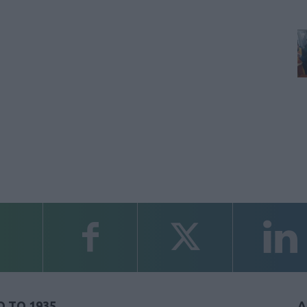
 ΤΟ 1935
Α