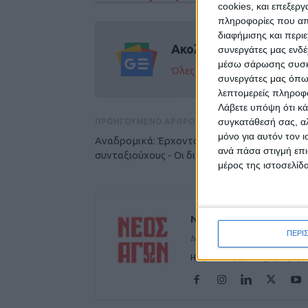
cookies, και επεξε
πληροφορίες που απο
διαφήμισης και περι
Ακολούθησε την εφημε
συνεργάτες μας ενδέ
μέσω σάρωσης συσκευ
Όλες οι εξελίξεις στην περι
συνεργάτες μας όπω
λεπτομερείς πληροφορ
Λάβετε υπόψη ότι κά
συγκατάθεσή σας, αλ
ΠΡΟΗΓΟΥΜΕΝΟ ΑΡΘΡΟ
μόνο για αυτόν τον 
Αναδρομικά: Έρχονται πληρωμές εξπρές σε
ανά πάσα στιγμή επι
συνταξιούχους - Οι δικαιούχοι
μέρος της ιστοσελίδα
ΝΕΟΣ ΑΓΩΝ
ΠΕΡΙ
https://neosagon.gr
Η Αρχαιότερη Καθημερινή Πρω