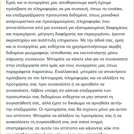
Εμείς και οι συνεργάτες μας αποθηκεύουμε και/ή έχουμε
πρόσβαση σε πληροφορίες σε μια συσκευή, όπως τα cookies,
και επεξεργαζόμαστε προσωπικά δεδομένα, όπως μοναδικοί
αναγνωριστικοί και προσαρμοσμένες πληροφορίες που
WEB TV
αποστέλλονται από μια συσκευή για εξατομικευμένες διαφημίσεις
Αφιέρωμα στην άνοδο της Δόξας
και περιεχόμενο, μέτρηση διαφήμισης και περιεχομένου, έρευνα
ακροατηρίου και ανάπτυξη υπηρεσιών.
Με την άδειά σας, εμείς
Μαχολουρίου
και οι συνεργάτες μας ενδέχεται να χρησιμοποιήσουμε ακριβή
δεδομένα γεωγραφικής τοποθεσίας και ταυτοποίησης μέσω
σάρωσης συσκευών. Μπορείτε να κάνετε κλικ για να συναινέσετε
στην επεξεργασία από εμάς και τους συνεργάτες μας όπως
περιγράφεται παραπάνω. Εναλλακτικά, μπορείτε να αποκτήσετε
πρόσβαση σε πιο λεπτομερείς πληροφορίες και να αλλάξετε τις
προτιμήσεις σας πριν συναινέσετε ή να αρνηθείτε να
συναινέσετε.
Λάβετε υπόψη ότι κάποια επεξεργασία των
προσωπικών σας δεδομένων ενδέχεται να μην απαιτεί τη
συγκατάθεσή σας, αλλά έχετε το δικαίωμα να αρνηθείτε αυτήν
την επεξεργασία. Οι προτιμήσεις σας θα ισχύουν μόνο για αυτόν
τον ιστότοπο. Μπορείτε να αλλάξετε τις προτιμήσεις σας ή να
ανακαλέσετε τη συγκατάθεσή σας ανά πάσα στιγμή
επιστρέφοντας σε αυτόν τον ιστότοπο και κάνοντας κλικ στο