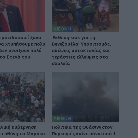
ΔΙΕΘΝΗ
προειδοποιεί ξανά
Έκθεση-σοκ για τη
 Θα χτυπήσουμε πολύ
Βενεζουέλα: Υποσιτισμός,
 δεν ανοίξουν πολύ
σκέψεις αυτοκτονίας και
τα Στενά του
τεράστιες ελλείψεις στα
σχολεία
ΔΙΕΘΝΗ
ανική κυβέρνηση
Πολιτεία της Ουάσινγκτον:
ην ευθύνη το Μαρόκο
Πυρκαγιές καίνε πάνω από 1