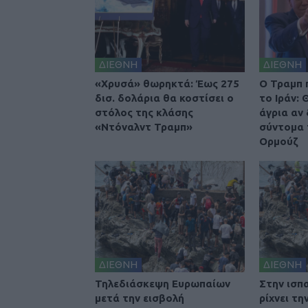
ΔΙΕΘΝΗ
ΔΙΕΘΝΗ
«Χρυσά» θωρηκτά: Έως 275
O Τραμπ 
δισ. δολάρια θα κοστίσει ο
το Ιράν:
στόλος της κλάσης
άγρια αν
«Ντόναλντ Τραμπ»
σύντομα 
Ορμούζ
ΔΙΕΘΝΗ
ΔΙΕΘΝΗ
Τηλεδιάσκεψη Ευρωπαίων
Στην ισπ
μετά την εισβολή
ρίχνει τ