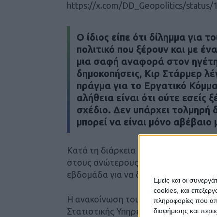
https://x.com/DD_Geopolitics/statu
Ο ίδιος είπε ότι δίλημμα για τ
πολιτικό που ξέρουν και με έν
μια σαφή αναφορά στον ηγέτη
δημοκοπήσεις, Κιρ Στάρμερ λέ
πράγμα για το Εργατικό Κόμμα
αλήθεια είναι ότι ούτε εσείς 
σχέδιο. Δεν υπάρχει τολμηρή 
μπορεί να είναι μόνο αβέβαιο 
Κατά τη διάρκεια συνεδρίασης του υ
στους ανώτερους υπουργούς ότι το Κ
εβδομάδα για να δώσει τη θέση του σ
Εμείς και οι συνεργ
cookies, και επεξε
Η ανακοίνωση του Βρετανού πρωθυπο
πληροφορίες που απο
Στατιστικής Υπηρεσίας ότι ο πληθωρ
διαφήμισης και περι