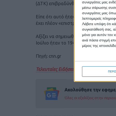
συνεργάτες μας ενδέ
(ΔΤΚ) επιβραδύνθηκε στο 2,3% τον Απ
μέσω σάρωσης συσκευ
συνεργάτες μας όπω
Είπε ότι αυτό ήταν ένα «σημαντικό ο
λεπτομερείς πληροφορ
έχει πλέον «επιστρέψει σε φυσιολογι
Λάβετε υπόψη ότι κά
συγκατάθεσή σας, αλ
μόνο για αυτόν τον 
Αξίζει να σημειωθεί ότι η τελευταία 
ανά πάσα στιγμή επι
Ιούλιο ήταν το 1945.
μέρος της ιστοσελίδα
Πηγή: cnn.gr
Τελευταίες Ειδήσεις Σήμερα
ΠΕΡΙ
Ακολούθησε την εφημε
Όλες οι εξελίξεις στην περι