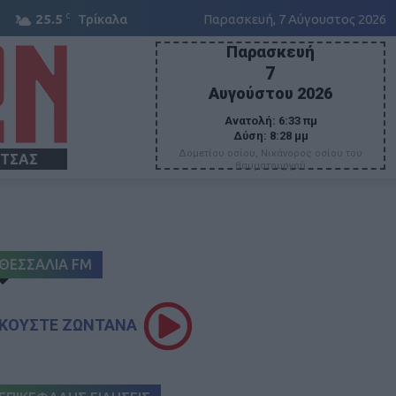
C
25.5
Τρίκαλα
Παρασκευή, 7 Αύγουστος 2026
Παρασκευή
7
Αυγούστου 2026
Ανατολή:
6:33 πμ
Δύση:
8:28 μμ
Δομετίου οσίου, Νικάνορος οσίου του
ΙΤΣΑΣ
θαυματουργού
ΘΕΣΣΑΛΙΑ FM
ΚΟΥΣΤΕ ΖΩΝΤΑΝΑ