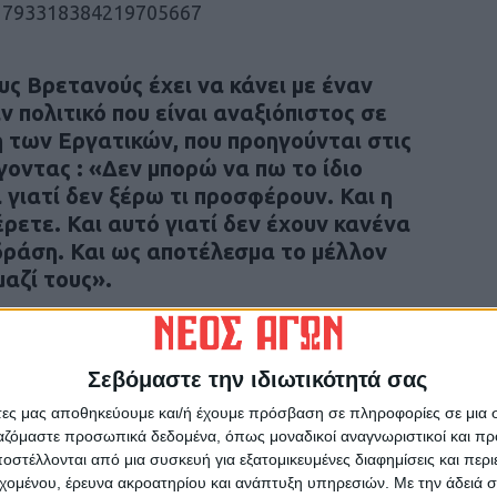
s/1793318384219705667
ους Βρετανούς έχει να κάνει με έναν
αν πολιτικό που είναι αναξιόπιστος σε
 των Εργατικών, που προηγούνται στις
γοντας : «Δεν μπορώ να πω το ίδιο
 γιατί δεν ξέρω τι προσφέρουν. Και η
ξέρετε. Και αυτό γιατί δεν έχουν κανένα
δράση. Και ως αποτέλεσμα το μέλλον
μαζί τους».
πουργικού συμβουλίου, ο Σούνακ δήλωσε
οινοβούλιο θα διαλυθεί την επόμενη
Σεβόμαστε την ιδιωτικότητά σας
την προεκλογική εκστρατεία.
άτες μας αποθηκεύουμε και/ή έχουμε πρόσβαση σε πληροφορίες σε μια
ργαζόμαστε προσωπικά δεδομένα, όπως μοναδικοί αναγνωριστικοί και 
υργού ήρθε μετά την ανακοίνωση της Εθνικής
στέλλονται από μια συσκευή για εξατομικευμένες διαφημίσεις και περ
ισμός βάσει του Δείκτη Τιμών Καταναλωτή
εχομένου, έρευνα ακροατηρίου και ανάπτυξη υπηρεσιών.
Με την άδειά σα