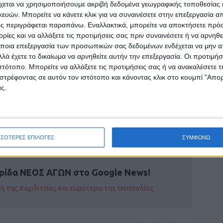
χεται να χρησιμοποιήσουμε ακριβή δεδομένα γεωγραφικής τοποθεσίας 
ρίλιο, από 3,2% τον Μάρτιο.
ών. Μπορείτε να κάνετε κλικ για να συναινέσετε στην επεξεργασία απ
ς περιγράφεται παραπάνω. Εναλλακτικά, μπορείτε να αποκτήσετε πρό
ρόσημο» για τη χώρα, με τον πληθωρισμό να
ίες και να αλλάξετε τις προτιμήσεις σας πριν συναινέσετε ή να αρνηθεί
κά» επίπεδα.
ποια επεξεργασία των προσωπικών σας δεδομένων ενδέχεται να μην απ
λά έχετε το δικαίωμα να αρνηθείτε αυτήν την επεξεργασία. Οι προτιμήσ
ιστότοπο. Μπορείτε να αλλάξετε τις προτιμήσεις σας ή να ανακαλέσετε
φορά που το Ηνωμένο Βασίλειο είχε εκλογές τον
στρέφοντας σε αυτόν τον ιστότοπο και κάνοντας κλικ στο κουμπί "Απ
ς.
ΣΣΟΤΕΡΕΣ ΕΠΙΛΟΓΕΣ
ΣΥΜΦΩΝΩ
ρίδα ΝΕΟΣ ΑΓΩΝ στο Google News!
οχή της Καρδίτσας και ευρύτερα της Θεσσαλίας