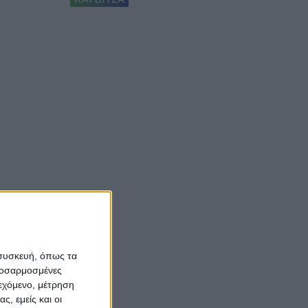
 συσκευή, όπως τα
προσαρμοσμένες
ιεχόμενο, μέτρηση
ς, εμείς και οι