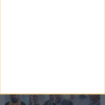
7 Αυγούστου 2026, 12:58 μμ
Προετοιμασία Δόξας Μασχολουρίου
6 Αυγούστου 2026, 7:36 μμ