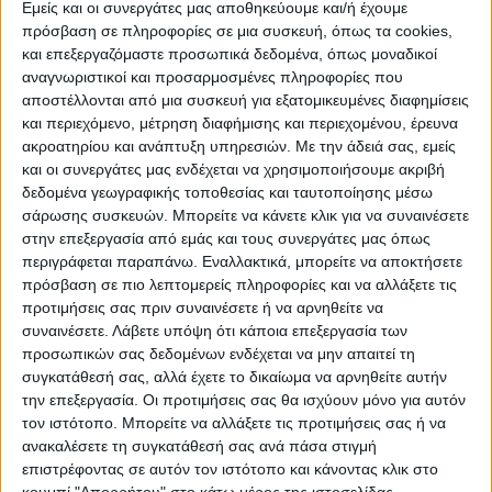
Εμείς και οι συνεργάτες μας αποθηκεύουμε και/ή έχουμε
πρόσβαση σε πληροφορίες σε μια συσκευή, όπως τα cookies,
και επεξεργαζόμαστε προσωπικά δεδομένα, όπως μοναδικοί
αναγνωριστικοί και προσαρμοσμένες πληροφορίες που
αποστέλλονται από μια συσκευή για εξατομικευμένες διαφημίσεις
και περιεχόμενο, μέτρηση διαφήμισης και περιεχομένου, έρευνα
ακροατηρίου και ανάπτυξη υπηρεσιών.
Με την άδειά σας, εμείς
WEB TV
και οι συνεργάτες μας ενδέχεται να χρησιμοποιήσουμε ακριβή
Προετοιμασία Δόξας Μασχολουρίου
δεδομένα γεωγραφικής τοποθεσίας και ταυτοποίησης μέσω
σάρωσης συσκευών. Μπορείτε να κάνετε κλικ για να συναινέσετε
στην επεξεργασία από εμάς και τους συνεργάτες μας όπως
περιγράφεται παραπάνω. Εναλλακτικά, μπορείτε να αποκτήσετε
πρόσβαση σε πιο λεπτομερείς πληροφορίες και να αλλάξετε τις
προτιμήσεις σας πριν συναινέσετε ή να αρνηθείτε να
συναινέσετε.
Λάβετε υπόψη ότι κάποια επεξεργασία των
προσωπικών σας δεδομένων ενδέχεται να μην απαιτεί τη
συγκατάθεσή σας, αλλά έχετε το δικαίωμα να αρνηθείτε αυτήν
την επεξεργασία. Οι προτιμήσεις σας θα ισχύουν μόνο για αυτόν
τον ιστότοπο. Μπορείτε να αλλάξετε τις προτιμήσεις σας ή να
ανακαλέσετε τη συγκατάθεσή σας ανά πάσα στιγμή
επιστρέφοντας σε αυτόν τον ιστότοπο και κάνοντας κλικ στο
κουμπί "Απορρήτου" στο κάτω μέρος της ιστοσελίδας.