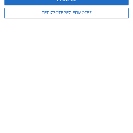
ΠΕΡΙΣΣΟΤΕΡΕΣ ΕΠΙΛΟΓΕΣ
WEB TV
Στιγμές χαλάρωσης στο Plastiras Lake
Festival 2026