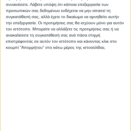
συναινέσετε.
Λάβετε υπόψη ότι κάποια επεξεργασία των
προσωπικών σας δεδομένων ενδέχεται να μην απαιτεί τη
ΝΕΟΣ ΑΓΩΝ
συγκατάθεσή σας, αλλά έχετε το δικαίωμα να αρνηθείτε αυτήν
την επεξεργασία. Οι προτιμήσεις σας θα ισχύουν μόνο για αυτόν
https://neosagon.gr
τον ιστότοπο. Μπορείτε να αλλάξετε τις προτιμήσεις σας ή να
Η Αρχαιότερη Καθημερινή Πρωινή Εφημερίδα της Καρδίτσας
ανακαλέσετε τη συγκατάθεσή σας ανά πάσα στιγμή
επιστρέφοντας σε αυτόν τον ιστότοπο και κάνοντας κλικ στο
κουμπί "Απορρήτου" στο κάτω μέρος της ιστοσελίδας.
ΠΑΡΟΜΟΙΑ ΑΡΘΡΑ