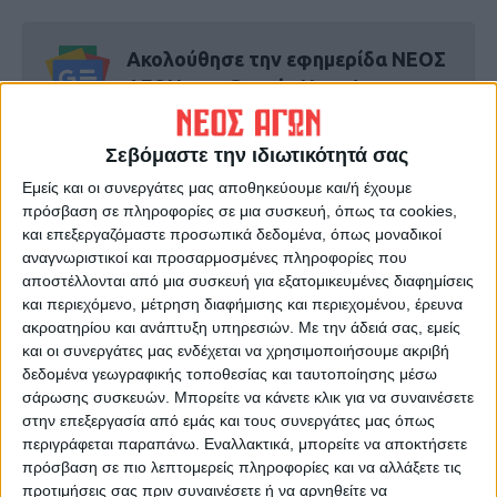
Ακολούθησε την εφημερίδα ΝΕΟΣ
ΑΓΩΝ στο Google News!
Όλες οι εξελίξεις στην περιοχή της
Καρδίτσας και ευρύτερα της Θεσσαλίας
Σεβόμαστε την ιδιωτικότητά σας
Εμείς και οι συνεργάτες μας αποθηκεύουμε και/ή έχουμε
πρόσβαση σε πληροφορίες σε μια συσκευή, όπως τα cookies,
ΠΡΟΗΓΟΥΜΕΝΟ ΑΡΘΡΟ
ΕΠΟΜΕΝΟ ΑΡΘΡΟ
και επεξεργαζόμαστε προσωπικά δεδομένα, όπως μοναδικοί
Δείχνει το κράτος
Ο Σιδηροδρομικός σταθμός
αναγνωριστικοί και προσαρμοσμένες πληροφορίες που
αντανακλαστικά απέναντι
της Μαγούλας
αποστέλλονται από μια συσκευή για εξατομικευμένες διαφημίσεις
στη μεγάλη σεισμική
και περιεχόμενο, μέτρηση διαφήμισης και περιεχομένου, έρευνα
δραστηριότητα που
ακροατηρίου και ανάπτυξη υπηρεσιών.
Με την άδειά σας, εμείς
καταγράφεται τελευταία;
και οι συνεργάτες μας ενδέχεται να χρησιμοποιήσουμε ακριβή
δεδομένα γεωγραφικής τοποθεσίας και ταυτοποίησης μέσω
σάρωσης συσκευών. Μπορείτε να κάνετε κλικ για να συναινέσετε
στην επεξεργασία από εμάς και τους συνεργάτες μας όπως
περιγράφεται παραπάνω. Εναλλακτικά, μπορείτε να αποκτήσετε
πρόσβαση σε πιο λεπτομερείς πληροφορίες και να αλλάξετε τις
προτιμήσεις σας πριν συναινέσετε ή να αρνηθείτε να