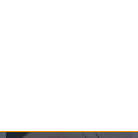
7 Αυγούστου 2026, 10:52 πμ
Θετικό το εμπορικό ισοζύγιο στη
Θεσσαλία, με την Καρδίτσα όμως ουραγό
στις εξαγωγές (πίνακες)
ΚΑΡΔΙΤΣΑ