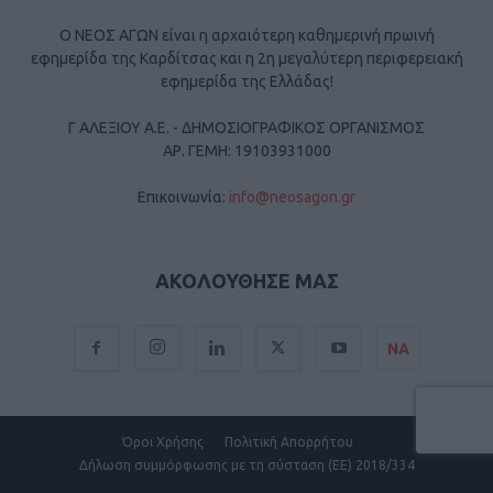
Ο ΝΕΟΣ ΑΓΩΝ είναι η αρχαιότερη καθημερινή πρωινή
εφημερίδα της Καρδίτσας και η 2η μεγαλύτερη περιφερειακή
εφημερίδα της Ελλάδας!
Γ ΑΛΕΞΙΟΥ Α.Ε. - ΔΗΜΟΣΙΟΓΡΑΦΙΚΟΣ ΟΡΓΑΝΙΣΜΟΣ
ΑΡ. ΓΕΜΗ: 19103931000
Επικοινωνία:
info@neosagon.gr
ΑΚΟΛΟΥΘΗΣΕ ΜΑΣ
ΝΑ
Όροι Χρήσης
Πολιτική Απορρήτου
Δήλωση συμμόρφωσης με τη σύσταση (ΕΕ) 2018/334