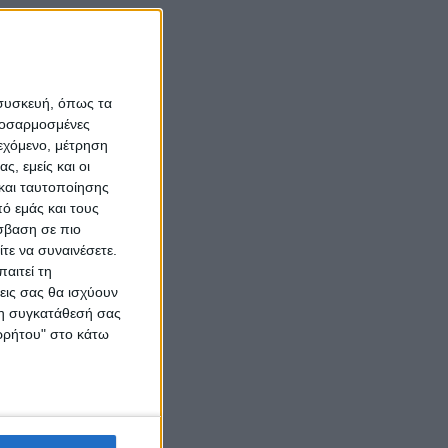
 συσκευή, όπως τα
προσαρμοσμένες
ιεχόμενο, μέτρηση
ς, εμείς και οι
και ταυτοποίησης
ό εμάς και τους
σβαση σε πιο
τε να συναινέσετε.
αιτεί τη
εις σας θα ισχύουν
 τη συγκατάθεσή σας
ορρήτου" στο κάτω