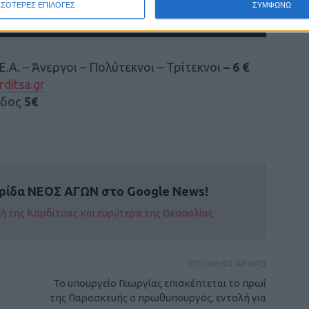
ΣΣΟΤΕΡΕΣ ΕΠΙΛΟΓΕΣ
ΣΥΜΦΩΝΩ
Ε.Α. – Άνεργοι – Πολύτεκνοι – Τρίτεκνοι
– 6 €
ditsa.gr
οδος
5€
ρίδα ΝΕΟΣ ΑΓΩΝ στο Google News!
οχή της Καρδίτσας και ευρύτερα της Θεσσαλίας
ΕΠΟΜΕΝΟ ΑΡΘΡΟ
Το υπουργείο Γεωργίας επισκέπτεται το πρωί
της Παρασκευής ο πρωθυπουργός, εντολή για