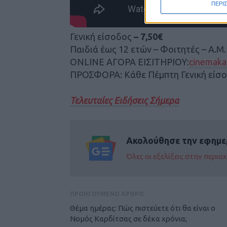
ΠΕΡΙ
Γενική είσοδος
– 7,50€
Παιδιά έως 12 ετών – Φοιτητές – Α.Μ.
ONLINE ΑΓΟΡΑ ΕΙΣΙΤΗΡΙΟΥ:
cinemakar
ΠΡΟΣΦΟΡΑ: Κάθε Πέμπτη Γενική είσ
Τελευταίες Ειδήσεις Σήμερα
Ακολούθησε την εφημε
Όλες οι εξελίξεις στην περι
ΠΡΟΗΓΟΥΜΕΝΟ ΑΡΘΡΟ
Θέμα ημέρας: Πώς πιστεύετε ότι θα είναι ο
Νομός Καρδίτσας σε δέκα χρόνια;