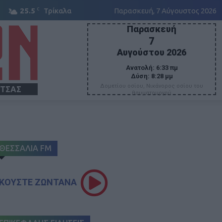
C
25.5
Τρίκαλα
Παρασκευή, 7 Αύγουστος 2026
Παρασκευή
7
Αυγούστου 2026
Ανατολή:
6:33 πμ
Δύση:
8:28 μμ
Δομετίου οσίου, Νικάνορος οσίου του
ΙΤΣΑΣ
θαυματουργού
ΘΕΣΣΑΛΙΑ FM
ΚΟΥΣΤΕ ΖΩΝΤΑΝΑ