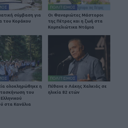
ΜΟΣ
ΠΟΛΙΤΙΣΜΟΣ
ατική σύμβαση για
Οι Φαναριώτες Μάστοροι
α του Κοράκου
της Πέτρας και η ζωή στα
Κομπελιώτικα Ντάμια
ΜΟΣ
ΠΟΛΙΤΙΣΜΟΣ
χία ολοκληρώθηκε η
Πέθανε ο Λάκης Χαλκιάς σε
ατασκήνωση του
ηλικία 82 ετών
Ελληνικού
ύ στα Κανάλια