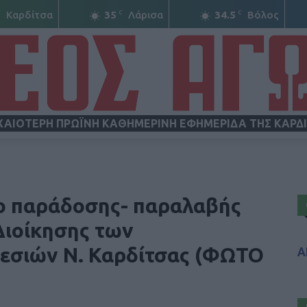
C
C
C
Καρδίτσα
35
Λάρισα
34.5
Βόλος
ΧΑΙΟΤΕΡΗ ΠΡΩΪΝΗ ΚΑΘΗΜΕΡΙΝΗ ΕΦΗΜΕΡΙΔΑ ΤΗΣ ΚΑΡΔ
ΝΕΟΣ
ο παράδοσης- παραλαβής
Διοίκησης των
εσιών Ν. Καρδίτσας (ΦΩΤΟ
Α
ΑΓΩΝ