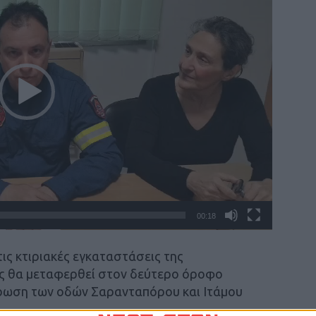
00:18
ις κτιριακές εγκαταστάσεις της
ς θα μεταφερθεί στον δεύτερο όροφο
ύρωση των οδών Σαρανταπόρου και Ιτάμου