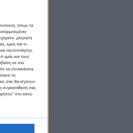
 συσκευή, όπως τα
προσαρμοσμένες
ιεχόμενο, μέτρηση
ς, εμείς και οι
και ταυτοποίησης
ό εμάς και τους
σβαση σε πιο
τε να συναινέσετε.
αιτεί τη
εις σας θα ισχύουν
 τη συγκατάθεσή σας
ορρήτου" στο κάτω