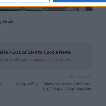
ς Αγών
ρίδα ΝΕΟΣ ΑΓΩΝ στο Google News!
οχή της Καρδίτσας και ευρύτερα της Θεσσαλίας
ΕΠΟΜΕΝΟ ΑΡΘΡΟ
α
Άρση ασυλίας 11 βουλευτών για τον ΟΠΕΚΕΠΕ
ζητά η Ευρωπαϊκή Εισαγγελία