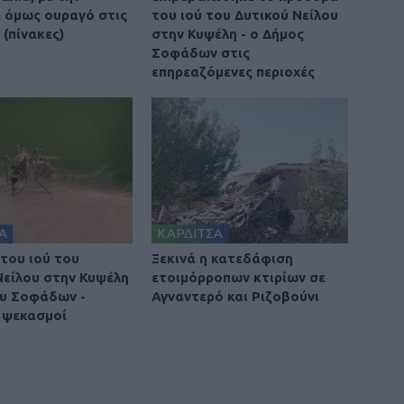
 όμως ουραγό στις
του ιού του Δυτικού Νείλου
(πίνακες)
στην Κυψέλη - ο Δήμος
Σοφάδων στις
επηρεαζόμενες περιοχές
Α
ΚΑΡΔΙΤΣΑ
του ιού του
Ξεκινά η κατεδάφιση
Νείλου στην Κυψέλη
ετοιμόρροπων κτιρίων σε
υ Σοφάδων -
Αγναντερό και Ριζοβούνι
 ψεκασμοί