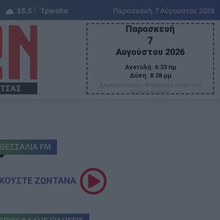
C
35.5
Τρίκαλα
Παρασκευή, 7 Αύγουστος 2026
Παρασκευή
7
Αυγούστου 2026
Ανατολή:
6:33 πμ
Δύση:
8:28 μμ
Δομετίου οσίου, Νικάνορος οσίου του
ΙΤΣΑΣ
θαυματουργού
ΘΕΣΣΑΛΙΑ FM
ΚΟΥΣΤΕ ΖΩΝΤΑΝΑ