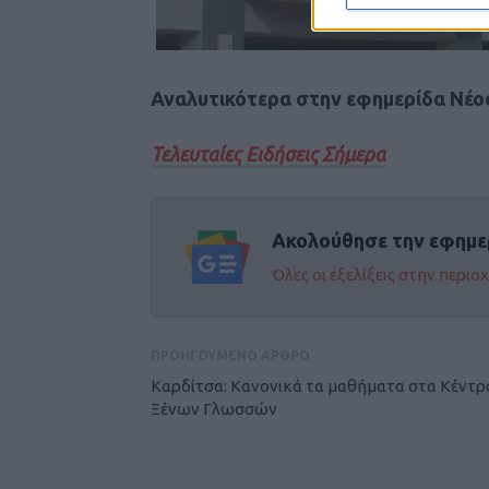
Αναλυτικότερα στην εφημερίδα Νέο
Τελευταίες Ειδήσεις Σήμερα
Ακολούθησε την εφημε
Όλες οι εξελίξεις στην περι
ΠΡΟΗΓΟΥΜΕΝΟ ΑΡΘΡΟ
Καρδίτσα: Κανονικά τα μαθήματα στα Κέντρ
Ξένων Γλωσσών