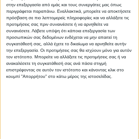
από την εποχή του
Ψυχρού
Πολέμου,
ενώ
στην επεξεργασία από εμάς και τους συνεργάτες μας όπως
περιγράφεται παραπάνω. Εναλλακτικά, μπορείτε να αποκτήσετε
το γεγονός χαρακτηρίζεται
ήδη ως οξύ
πρόσβαση σε πιο λεπτομερείς πληροφορίες και να αλλάξετε τις
διπλωματικό επεισόδιο
μεταξύ
Μόσχας
και
προτιμήσεις σας πριν συναινέσετε ή να αρνηθείτε να
Ουάσιγκτον
.
συναινέσετε.
Λάβετε υπόψη ότι κάποια επεξεργασία των
προσωπικών σας δεδομένων ενδέχεται να μην απαιτεί τη
συγκατάθεσή σας, αλλά έχετε το δικαίωμα να αρνηθείτε αυτήν
Πηγή: cnn.gr
την επεξεργασία. Οι προτιμήσεις σας θα ισχύουν μόνο για αυτόν
τον ιστότοπο. Μπορείτε να αλλάξετε τις προτιμήσεις σας ή να
Τελευταίες Ειδήσεις Σήμερα
ανακαλέσετε τη συγκατάθεσή σας ανά πάσα στιγμή
επιστρέφοντας σε αυτόν τον ιστότοπο και κάνοντας κλικ στο
κουμπί "Απορρήτου" στο κάτω μέρος της ιστοσελίδας.
Ακολούθησε την εφημερίδα ΝΕΟΣ
ΑΓΩΝ στο Google News!
Όλες οι εξελίξεις στην περιοχή της
Καρδίτσας και ευρύτερα της Θεσσαλίας
ΠΡΟΗΓΟΥΜΕΝΟ ΑΡΘΡΟ
ΕΠΟΜΕΝΟ ΑΡΘΡΟ
Δίκη Πισπιρίγκου:"'Εχω
Μεγάλη αγανάκτηση με