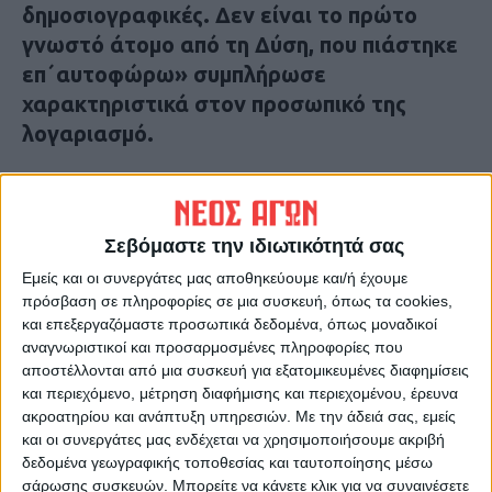
δημοσιογραφικές. Δεν είναι το πρώτο
γνωστό άτομο από τη Δύση, που πιάστηκε
επ΄αυτοφώρω» συμπλήρωσε
χαρακτηριστικά στον προσωπικό της
λογαριασμό.
Υπενθυμίζεται ότι η ρωσική
Ομοσπονδιακή Υπηρεσία Ασφαλείας
Σεβόμαστε την ιδιωτικότητά σας
(FSB) ανακοίνωσε ότι ο ανταποκριτής
Εμείς και οι συνεργάτες μας αποθηκεύουμε και/ή έχουμε
της Wall Street Journal
Ίβαν
πρόσβαση σε πληροφορίες σε μια συσκευή, όπως τα cookies,
Γκερσκόβιτς συνελήφθη
στην πόλη
και επεξεργαζόμαστε προσωπικά δεδομένα, όπως μοναδικοί
αναγνωριστικοί και προσαρμοσμένες πληροφορίες που
Γεκατερίνμπουργκ των Ουραλίων ως
αποστέλλονται από μια συσκευή για εξατομικευμένες διαφημίσεις
ύποπτος
για
κατασκοπεία
.
και περιεχόμενο, μέτρηση διαφήμισης και περιεχομένου, έρευνα
ακροατηρίου και ανάπτυξη υπηρεσιών.
Με την άδειά σας, εμείς
και οι συνεργάτες μας ενδέχεται να χρησιμοποιήσουμε ακριβή
Είναι ο πρώτος δημοσιογράφος των
ΗΠΑ
δεδομένα γεωγραφικής τοποθεσίας και ταυτοποίησης μέσω
που συλλαμβάνεται με αυτές τις κατηγορίες,
σάρωσης συσκευών. Μπορείτε να κάνετε κλικ για να συναινέσετε