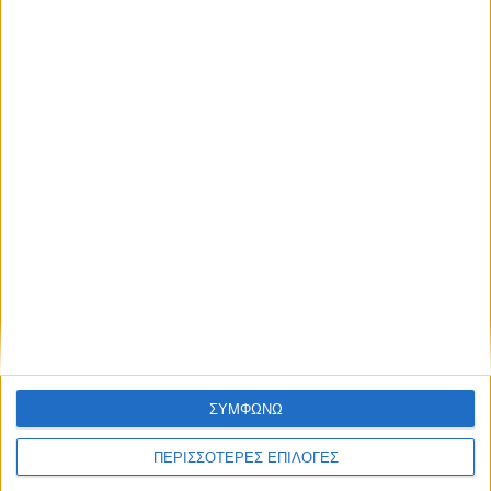
Έκθεση-σοκ για τη Βενεζουέλα:
Υποσιτισμός, σκέψεις αυτοκτονίας και
τεράστιες ελλείψεις στα σχολεία
ΣΥΜΦΩΝΩ
ΠΕΡΙΣΣΟΤΕΡΕΣ ΕΠΙΛΟΓΕΣ