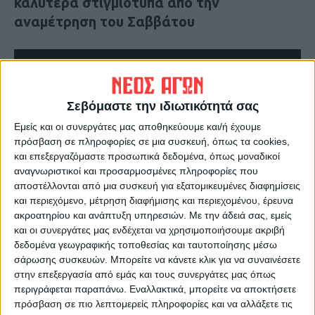
καλύτερα στιγμιότυπα από την
αναμέτρηση του Σαββάτου
Σεβόμαστε την ιδιωτικότητά σας
Εμείς και οι συνεργάτες μας αποθηκεύουμε και/ή έχουμε
πρόσβαση σε πληροφορίες σε μια συσκευή, όπως τα cookies,
και επεξεργαζόμαστε προσωπικά δεδομένα, όπως μοναδικοί
αναγνωριστικοί και προσαρμοσμένες πληροφορίες που
αποστέλλονται από μια συσκευή για εξατομικευμένες διαφημίσεις
και περιεχόμενο, μέτρηση διαφήμισης και περιεχομένου, έρευνα
ακροατηρίου και ανάπτυξη υπηρεσιών.
Με την άδειά σας, εμείς
Τελευταίες Ειδήσεις Σήμερα
και οι συνεργάτες μας ενδέχεται να χρησιμοποιήσουμε ακριβή
δεδομένα γεωγραφικής τοποθεσίας και ταυτοποίησης μέσω
σάρωσης συσκευών. Μπορείτε να κάνετε κλικ για να συναινέσετε
στην επεξεργασία από εμάς και τους συνεργάτες μας όπως
Ακολούθησε την εφημερίδα ΝΕΟΣ
περιγράφεται παραπάνω. Εναλλακτικά, μπορείτε να αποκτήσετε
ΑΓΩΝ στο Google News!
πρόσβαση σε πιο λεπτομερείς πληροφορίες και να αλλάξετε τις