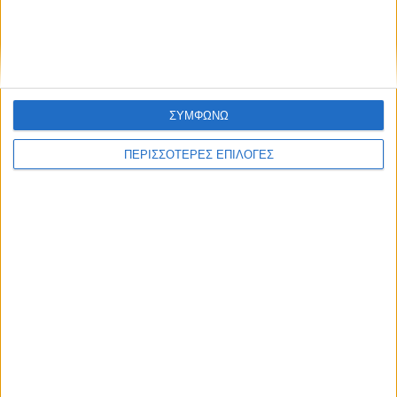
Στο Πρόγραμμα της Περιφέρειας
Θεσσαλίας η κερκίδα στο γήπεδο του
Μασχολουρίου
ΣΥΜΦΩΝΩ
ΠΕΡΙΣΣΟΤΕΡΕΣ ΕΠΙΛΟΓΕΣ
ΘΕΣΣΑΛΙΑ FM
ΑΚΟΥΣΤΕ ΖΩΝΤΑΝΑ
ΕΠΙΚΕΦΑΛΗΣ ΕΙΔΗΣΕΙΣ