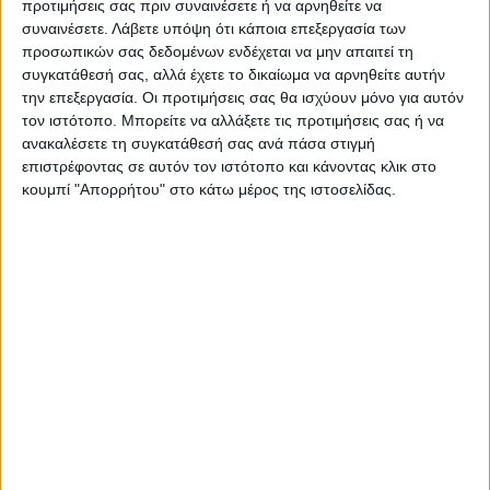
προτιμήσεις σας πριν συναινέσετε ή να αρνηθείτε να
Όλες οι εξελίξεις στην περιοχή της
Καρδίτσας και ευρύτερα της Θεσσαλίας
συναινέσετε.
Λάβετε υπόψη ότι κάποια επεξεργασία των
προσωπικών σας δεδομένων ενδέχεται να μην απαιτεί τη
συγκατάθεσή σας, αλλά έχετε το δικαίωμα να αρνηθείτε αυτήν
την επεξεργασία. Οι προτιμήσεις σας θα ισχύουν μόνο για αυτόν
ΠΡΟΗΓΟΥΜΕΝΟ ΑΡΘΡΟ
ΕΠΟΜΕΝΟ ΑΡΘΡΟ
τον ιστότοπο. Μπορείτε να αλλάξετε τις προτιμήσεις σας ή να
Συγκίνηση και περηφάνια
Παρέλαση Καρδίτσας
ανακαλέσετε τη συγκατάθεσή σας ανά πάσα στιγμή
στην παρέλαση της
28/10/2024
επιστρέφοντας σε αυτόν τον ιστότοπο και κάνοντας κλικ στο
Καρδίτσας για 28η
κουμπί "Απορρήτου" στο κάτω μέρος της ιστοσελίδας.
Οκτωβρίου (φωτο & βίντεο)
Θεοδόσης Κατσάρας
https://neosagon.gr