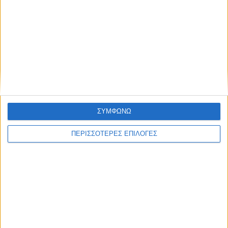
ΑΘΛΗΤΙΚΑ
Δεν τα κατάφερε ούτε ο ΠΑΟΚ, έχασε από
την Αντερλεχτ (0-1)
ΣΥΜΦΩΝΩ
ΠΕΡΙΣΣΟΤΕΡΕΣ ΕΠΙΛΟΓΕΣ
ΘΕΣΣΑΛΙΑ FM