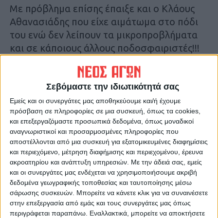
Με πρόβλημα επίσης έπαιξε και ο Κλάους
Αθανασιάδης που είχε αιμάτωμα στο πόδι
του ενώ δεν λείπουν τα μικροπροβλήματα
και σε κάποιους άλλους ποδοσφαιριστές!!!
Οι μόνοι μέχρι στιγμής που δεν κινδυνεύουν
με τραυματισμό απο την ένταση των
Σεβόμαστε την ιδιωτικότητά σας
αγώνων και το πάθος των αντιπάλων, είναι
Εμείς και οι συνεργάτες μας αποθηκεύουμε και/ή έχουμε
πρόσβαση σε πληροφορίες σε μια συσκευή, όπως τα cookies,
το προπονητικό τιμ και οι διοικούντες στην
και επεξεργαζόμαστε προσωπικά δεδομένα, όπως μοναδικοί
εξέδρα!!!
αναγνωριστικοί και προσαρμοσμένες πληροφορίες που
αποστέλλονται από μια συσκευή για εξατομικευμένες διαφημίσεις
Όλα αυτά, ενόψει μιας “καυτής” συνέχειας
και περιεχόμενο, μέτρηση διαφήμισης και περιεχομένου, έρευνα
ακροατηρίου και ανάπτυξη υπηρεσιών.
Με την άδειά σας, εμείς
με αλλεπάλληλα ντέρμπι σε διάστημα τριών
και οι συνεργάτες μας ενδέχεται να χρησιμοποιήσουμε ακριβή
ημερών το ένα από το άλλο!
δεδομένα γεωγραφικής τοποθεσίας και ταυτοποίησης μέσω
σάρωσης συσκευών. Μπορείτε να κάνετε κλικ για να συναινέσετε
Θ.Κ.
στην επεξεργασία από εμάς και τους συνεργάτες μας όπως
περιγράφεται παραπάνω. Εναλλακτικά, μπορείτε να αποκτήσετε