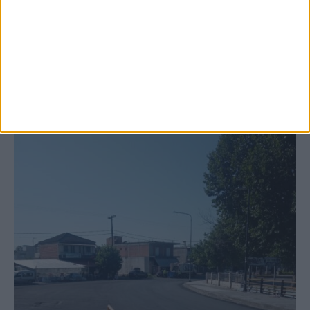
κτιρίων σε Αγναντερό και Ριζοβούνι
ΚΑΡΔΙΤΣΑ