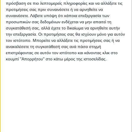
πρόσβαση σε πιο λεπτομερείς πληροφορίες και να αλλάξετε τις
Τελευταίες Ειδήσεις Σήμερα
προτιμήσεις σας πριν συναινέσετε ή να αρνηθείτε να
συναινέσετε.
Λάβετε υπόψη ότι κάποια επεξεργασία των
προσωπικών σας δεδομένων ενδέχεται να μην απαιτεί τη
Ακολούθησε την εφημερίδα ΝΕΟΣ
συγκατάθεσή σας, αλλά έχετε το δικαίωμα να αρνηθείτε αυτήν
την επεξεργασία. Οι προτιμήσεις σας θα ισχύουν μόνο για αυτόν
ΑΓΩΝ στο Google News!
τον ιστότοπο. Μπορείτε να αλλάξετε τις προτιμήσεις σας ή να
Όλες οι εξελίξεις στην περιοχή της
ανακαλέσετε τη συγκατάθεσή σας ανά πάσα στιγμή
Καρδίτσας και ευρύτερα της Θεσσαλίας
επιστρέφοντας σε αυτόν τον ιστότοπο και κάνοντας κλικ στο
κουμπί "Απορρήτου" στο κάτω μέρος της ιστοσελίδας.
ΠΡΟΗΓΟΥΜΕΝΟ ΑΡΘΡΟ
ΕΠΟΜΕΝΟ ΑΡΘΡΟ
Μητσοτάκης – Πούτιν στο
Ο παγκόσμιος πληθωρισμός
Σότσι: «Παζάρι» για τις τιμές
επιβάλλει συναίνεση για την
του φυσικού αερίου – Οι
κα τάρτιση ενός εθνικού
επιδιώξεις της Αθήνας
σχεδίου