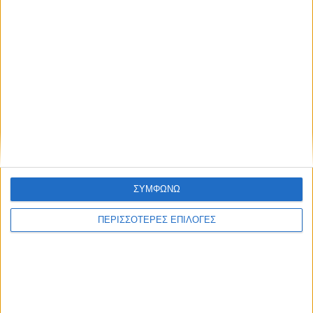
ΕΛΛΑΔΑ
ΣΥΜΦΩΝΩ
ΑΑΔΕ: Έκτακτη οικονομική ενίσχυση για
ΠΕΡΙΣΣΟΤΕΡΕΣ ΕΠΙΛΟΓΕΣ
αγορά λιπασμάτων