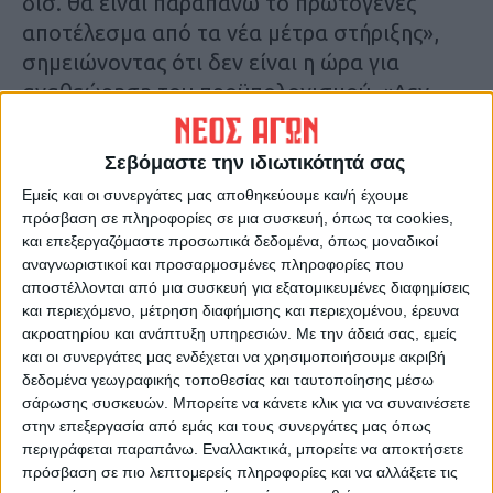
δισ. θα είναι παραπάνω το πρωτογενές
αποτέλεσμα από τα νέα μέτρα στήριξης»,
σημειώνοντας ότι δεν είναι η ώρα για
αναθεώρηση του προϋπολογισμού. «Δεν
έχουμε επαρκή δεδομένα για το 2021 και
δεν ξέρουμε πώς θα λειτουργήσει η
Σεβόμαστε την ιδιωτικότητά σας
οικονομία ακόμη για το δεύτερο
Εμείς και οι συνεργάτες μας αποθηκεύουμε και/ή έχουμε
δεκαπενθήμερο του Μαρτίου», πρόσθεσε
πρόσβαση σε πληροφορίες σε μια συσκευή, όπως τα cookies,
σχετικά με την πορεία του ΑΕΠ εφέτος.
και επεξεργαζόμαστε προσωπικά δεδομένα, όπως μοναδικοί
αναγνωριστικοί και προσαρμοσμένες πληροφορίες που
αποστέλλονται από μια συσκευή για εξατομικευμένες διαφημίσεις
Θα ακολουθήσει το άνοιγμα των σχολείων
και περιεχόμενο, μέτρηση διαφήμισης και περιεχομένου, έρευνα
και στη συνέχεια η εστίαση
ακροατηρίου και ανάπτυξη υπηρεσιών.
Με την άδειά σας, εμείς
και οι συνεργάτες μας ενδέχεται να χρησιμοποιήσουμε ακριβή
δεδομένα γεωγραφικής τοποθεσίας και ταυτοποίησης μέσω
Από την πλευρά της κυβερνητική
σάρωσης συσκευών. Μπορείτε να κάνετε κλικ για να συναινέσετε
εκπρόσωπος, Αριστοτελία Πελώνη στην
στην επεξεργασία από εμάς και τους συνεργάτες μας όπως
ενημέρωση των πολιτικών συντακτών και
περιγράφεται παραπάνω. Εναλλακτικά, μπορείτε να αποκτήσετε
αναφερόμενη στο άνοιγμα των σχολείων
πρόσβαση σε πιο λεπτομερείς πληροφορίες και να αλλάξετε τις