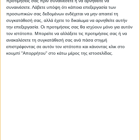
προτιμήσεις σας πριν συναινέσετε ή να αρνηθείτε να
τόνισε πως εντός του μήνα θα ανοίξουν και
συναινέσετε.
Λάβετε υπόψη ότι κάποια επεξεργασία των
τα γυμνάσια και τα λύκεια.
προσωπικών σας δεδομένων ενδέχεται να μην απαιτεί τη
συγκατάθεσή σας, αλλά έχετε το δικαίωμα να αρνηθείτε αυτήν
την επεξεργασία. Οι προτιμήσεις σας θα ισχύουν μόνο για αυτόν
Τα σενάρια για το άνοιγμα τις εστίασης
τον ιστότοπο. Μπορείτε να αλλάξετε τις προτιμήσεις σας ή να
ανακαλέσετε τη συγκατάθεσή σας ανά πάσα στιγμή
Παράλληλα η κυρία Πελώνη έδωσε και ένα
επιστρέφοντας σε αυτόν τον ιστότοπο και κάνοντας κλικ στο
χρονοδιάγραμμα για την επαναλειτουργία
κουμπί "Απορρήτου" στο κάτω μέρος της ιστοσελίδας.
της εστίασης, σημειώνοντας ότι τον Απρίλιο
θα ανοίξουν τα καταστήματα που
διαθέτουν και εξωτερικούς χώρους και τον
Μάιο και τα υπόλοιπα.
Σε ό,τι αφορά την εστίαση η επικρατέστερη
ημερομηνία είναι η 19η Απριλίου. Ωστόσο
τόσο από την κυβέρνηση, όσο και από την
επιτροπή των ειδικών ξεκαθαρίζουν πως το
άνοιγμα της εστιάσης στους εξωτερικούς
χώρους θα υλοποιηθεί μόνο αν το