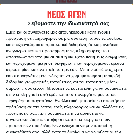
Σεβόμαστε την ιδιωτικότητά σας
Δημοσιογραφική Ομάδα ΝΕΟΣ ΑΓΩΝ
Εμείς και οι συνεργάτες μας αποθηκεύουμε και/ή έχουμε
https://neosagon.gr
πρόσβαση σε πληροφορίες σε μια συσκευή, όπως τα cookies,
Η Αρχαιότερη Καθημερινή Πρωινή Εφημερίδα της Καρδίτσας
και επεξεργαζόμαστε προσωπικά δεδομένα, όπως μοναδικοί
αναγνωριστικοί και προσαρμοσμένες πληροφορίες που
αποστέλλονται από μια συσκευή για εξατομικευμένες διαφημίσεις
και περιεχόμενο, μέτρηση διαφήμισης και περιεχομένου, έρευνα
ακροατηρίου και ανάπτυξη υπηρεσιών.
Με την άδειά σας, εμείς
και οι συνεργάτες μας ενδέχεται να χρησιμοποιήσουμε ακριβή
ΠΑΡΟΜΟΙΑ ΑΡΘΡΑ
δεδομένα γεωγραφικής τοποθεσίας και ταυτοποίησης μέσω
σάρωσης συσκευών. Μπορείτε να κάνετε κλικ για να συναινέσετε
στην επεξεργασία από εμάς και τους συνεργάτες μας όπως
περιγράφεται παραπάνω. Εναλλακτικά, μπορείτε να αποκτήσετε
πρόσβαση σε πιο λεπτομερείς πληροφορίες και να αλλάξετε τις
προτιμήσεις σας πριν συναινέσετε ή να αρνηθείτε να
συναινέσετε.
Λάβετε υπόψη ότι κάποια επεξεργασία των
προσωπικών σας δεδομένων ενδέχεται να μην απαιτεί τη
συγκατάθεσή σας, αλλά έχετε το δικαίωμα να αρνηθείτε αυτήν