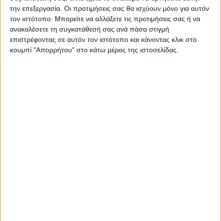
την επεξεργασία. Οι προτιμήσεις σας θα ισχύουν μόνο για αυτόν
τον ιστότοπο. Μπορείτε να αλλάξετε τις προτιμήσεις σας ή να
ανακαλέσετε τη συγκατάθεσή σας ανά πάσα στιγμή
επιστρέφοντας σε αυτόν τον ιστότοπο και κάνοντας κλικ στο
κουμπί "Απορρήτου" στο κάτω μέρος της ιστοσελίδας.
ΚΑΡΔΙΤΣΑ
10 βαθμούς Κελσίου έπεσε η θερμοκρασία
το απόγευμα στην Καρδίτσα, πτήση
αντιχαλαζικής προστασίας στον ουρανό