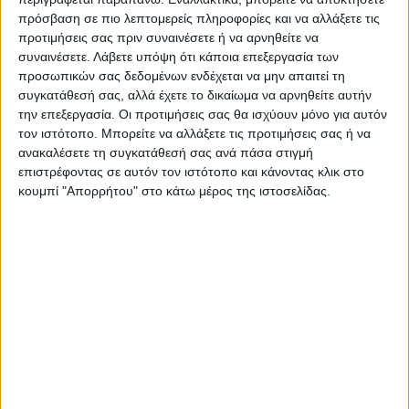
πρόσβαση σε πιο λεπτομερείς πληροφορίες και να αλλάξετε τις
Τελευταίες Ειδήσεις Σήμερα
προτιμήσεις σας πριν συναινέσετε ή να αρνηθείτε να
συναινέσετε.
Λάβετε υπόψη ότι κάποια επεξεργασία των
προσωπικών σας δεδομένων ενδέχεται να μην απαιτεί τη
συγκατάθεσή σας, αλλά έχετε το δικαίωμα να αρνηθείτε αυτήν
Ακολούθησε την εφημερίδα ΝΕΟΣ
την επεξεργασία. Οι προτιμήσεις σας θα ισχύουν μόνο για αυτόν
ΑΓΩΝ στο Google News!
τον ιστότοπο. Μπορείτε να αλλάξετε τις προτιμήσεις σας ή να
Όλες οι εξελίξεις στην περιοχή της
ανακαλέσετε τη συγκατάθεσή σας ανά πάσα στιγμή
Καρδίτσας και ευρύτερα της Θεσσαλίας
επιστρέφοντας σε αυτόν τον ιστότοπο και κάνοντας κλικ στο
κουμπί "Απορρήτου" στο κάτω μέρος της ιστοσελίδας.
ΠΡΟΗΓΟΥΜΕΝΟ ΑΡΘΡΟ
ΕΠΟΜΕΝΟ ΑΡΘΡΟ
Μήνυμα για την Έκθεση
«Άριστα» πήραν στους
Ζωγραφικής των μαθητών
ελέγχους τα καταλύματα στο
«200 χρόνια από την
Ν. Καρδίτσας
Ελληνική Επανάσταση»