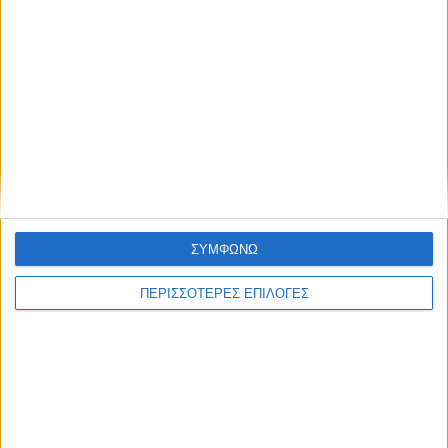
ΣΥΜΦΩΝΩ
ΑΓΡΟΤΙΚΑ
ΠΕΡΙΣΣΟΤΕΡΕΣ ΕΠΙΛΟΓΕΣ
Δηλώσεις ΟΣΔΕ: Τα δικαιολογητικά, οι
έλεγχοι και οι κυρώσεις που πρέπει να
γνωρίζουν οι παραγωγοί