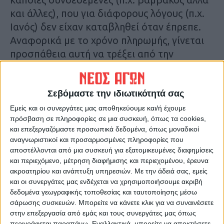
και άλλες), που για διάφορους λόγους (π.χ.
Ιανός) δεν είχαν καταβληθεί όταν έπρεπε.
Αναφορικά με το χρόνο πληρωμής, γίνεται
προσπάθεια αυτή να τρέξει από την
ερχόμενη Παρασκευή, ωστόσο αν αυτό δεν
καταστεί εφικτό τότε η παρτιδοποίηση
αναμένεται ακολούθως, με την πίστωση να
Σεβόμαστε την ιδιωτικότητά σας
πηγαίνει για την επόμενη εβδομάδα (δεν
Εμείς και οι συνεργάτες μας αποθηκεύουμε και/ή έχουμε
πρόσβαση σε πληροφορίες σε μια συσκευή, όπως τα cookies,
αποκλείεται τις πρώτες ημέρες, χωρίς
και επεξεργαζόμαστε προσωπικά δεδομένα, όπως μοναδικοί
τίποτα να είναι σίγουρο).
αναγνωριστικοί και προσαρμοσμένες πληροφορίες που
αποστέλλονται από μια συσκευή για εξατομικευμένες διαφημίσεις
Πληρωμές εκκαθάρισης αναμένονται και για
και περιεχόμενο, μέτρηση διαφήμισης και περιεχομένου, έρευνα
ακροατηρίου και ανάπτυξη υπηρεσιών.
Με την άδειά σας, εμείς
το πρόγραμμα βιολογικής γεωργίας –
και οι συνεργάτες μας ενδέχεται να χρησιμοποιήσουμε ακριβή
κτηνοτροφίας έτους 2020. Οι πιστώσεις
δεδομένα γεωγραφικής τοποθεσίας και ταυτοποίησης μέσω
αυτές της τάξεως των 50 εκατ.ευρώ περίπου
σάρωσης συσκευών. Μπορείτε να κάνετε κλικ για να συναινέσετε
στην επεξεργασία από εμάς και τους συνεργάτες μας όπως
θα δοθούν σύντομα.
περιγράφεται παραπάνω. Εναλλακτικά, μπορείτε να αποκτήσετε