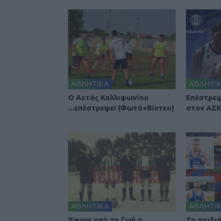
ΑΘΛΗΤΙΚΑ
ΑΘΛΗΤΙ
Ο Αετός Καλλιφωνίου
Επέστρεψ
...επέστρεψε! (Φωτό+Βίντεο)
στον ΑΣΚ
ΑΘΛΗΤΙΚΑ
ΑΘΛΗΤΙ
Έφυγε από τη ζωή ο
Τα παιδι