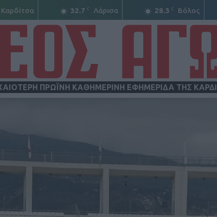
C
C
Καρδίτσα
32.7
Λάρισα
28.3
Βόλος
ΧΑΙΟΤΕΡΗ ΠΡΩΪΝΗ ΚΑΘΗΜΕΡΙΝΗ ΕΦΗΜΕΡΙΔΑ ΤΗΣ ΚΑΡΔ
ΝΕΟΣ
ΑΓΩΝ