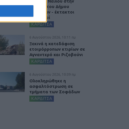
Δυτικού Νείλου στην
Κυψέλη του Δήμου
Σοφάδων - έκτακτοι
ψεκασμοί
ΚΑΡΔΙΤΣΑ
6 Αυγούστου 2026, 10:11 πμ
Ξεκινά η κατεδάφιση
ετοιμόρροπων κτιρίων σε
Αγναντερό και Ριζοβούνι
ΚΑΡΔΙΤΣΑ
6 Αυγούστου 2026, 10:09 πμ
Ολοκληρώθηκε η
ασφαλτόστρωση σε
τμήματα των Σοφάδων
ΚΑΡΔΙΤΣΑ