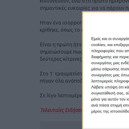
κινδυνεύουν, ενώ στο πρώτο ημίχρον
σημαντικές ευκαιρίες για να πάρουν 
Ηταν ένα ισορροπημένο σε γενικές γρ
κρίθηκε, όπως το αναμέναμε στις λεπ
Εμείς και οι συνεργ
Είναι η πρώτη ήττα της Αναγέννησης 
cookies, και επεξε
πληροφορίες που απο
σημειώσουμε πως αποβλήθηκε και ο Μ
διαφήμισης και περι
δεύτερες κίτρινες κάρτες για διαμαρτ
συνεργάτες μας ενδέ
μέσω σάρωσης συσκευ
Στο 1′ τραυματίστηκε και αντικαταστ
συνεργάτες μας όπω
πήγαν όλα ανάποδα για την ομάδα τη
λεπτομερείς πληροφορ
Λάβετε υπόψη ότι κά
συγκατάθεσή σας, αλ
Σε λίγο λεπτομέρειες και αργότερα οι
μόνο για αυτόν τον 
ανά πάσα στιγμή επι
Τελευταίες Ειδήσεις Σήμερα
μέρος της ιστοσελίδα