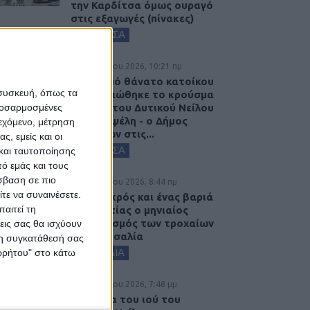
την Καρδίτσα όμως ουραγό
στις εξαγωγές (πίνακες)
ΚΑΡΔΙΤΣΑ
7 Αυγούστου 2026, 10:21 πμ
Μετά από θάνατο κατοίκου
 συσκευή, όπως τα
επιβεβαιώθηκε το κρούσμα
του ιού του Δυτικού Νείλου
προσαρμοσμένες
στην Κυψέλη - ο Δήμος
ιεχόμενο, μέτρηση
Σοφάδων στις...
ς, εμείς και οι
ΚΑΡΔΙΤΣΑ
και ταυτοποίησης
ό εμάς και τους
σβαση σε πιο
7 Αυγούστου 2026, 8:44 πμ
τε να συναινέσετε.
Ένας νεκρός και ένας βαριά
αιτεί τη
τραυματίας ο μηνιαίος
απολογισμός των τροχαίων
εις σας θα ισχύουν
στη Θεσσαλία
 τη συγκατάθεσή σας
ΘΕΣΣΑΛΙΑ
ορρήτου" στο κάτω
6 Αυγούστου 2026, 7:48 μμ
Κρούσμα του ιού του