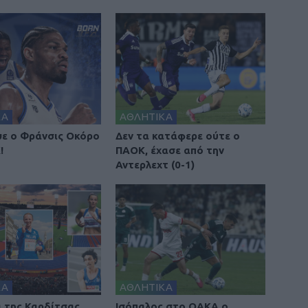
ΚΑ
ΑΘΛΗΤΙΚΑ
ε ο Φράνσις Οκόρο
Δεν τα κατάφερε ούτε ο
!
ΠΑΟΚ, έχασε από την
Αντερλεχτ (0-1)
ΚΑ
ΑΘΛΗΤΙΚΑ
ά της Καρδίτσας
Ισόπαλος στο ΟΑΚΑ ο