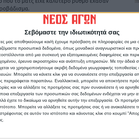
ο που το ματς είχε καλύτερο ρυθμό έχασαν
προβάδισμα.
αμμές παιχνίδι με δύο ποιοτικές ομάδες, που
τομέρειες.
Σεβόμαστε την ιδιωτικότητά σας
άτες μας αποθηκεύουμε και/ή έχουμε πρόσβαση σε πληροφορίες σε μια
μετά από τρία ολόκληρα χρόνια! Να
ργαζόμαστε προσωπικά δεδομένα, όπως μοναδικοί αναγνωριστικοί και 
στέλλονται από μια συσκευή για εξατομικευμένες διαφημίσεις και περ
πιανκόνι στο 82′ με δύο συνεχόμενες
εχομένου, έρευνα ακροατηρίου και ανάπτυξη υπηρεσιών.
Με την άδειά σα
υρία.
χεται να χρησιμοποιήσουμε ακριβή δεδομένα γεωγραφικής τοποθεσίας 
ών. Μπορείτε να κάνετε κλικ για να συναινέσετε στην επεξεργασία απ
άθηκε ο Κουτσιανικούλης σ’ ενα παιχνίδι που
ς περιγράφεται παραπάνω. Εναλλακτικά, μπορείτε να αποκτήσετε πρό
ς Καρδίτσας.
ίες και να αλλάξετε τις προτιμήσεις σας πριν συναινέσετε ή να αρνηθεί
ποια επεξεργασία των προσωπικών σας δεδομένων ενδέχεται να μην απ
λά έχετε το δικαίωμα να αρνηθείτε αυτήν την επεξεργασία. Οι προτιμήσ
 φάσεις και το γκολ του αγώνα.
ιστότοπο. Μπορείτε να αλλάξετε τις προτιμήσεις σας ή να ανακαλέσετε
στρέφοντας σε αυτόν τον ιστότοπο και κάνοντας κλικ στο κουμπί "Απ
ς.