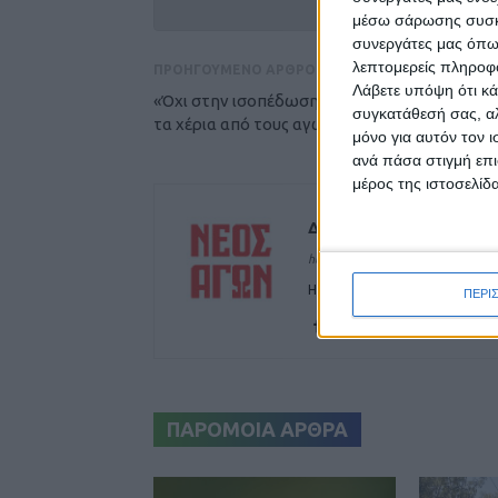
μέσω σάρωσης συσκευ
συνεργάτες μας όπω
λεπτομερείς πληροφορ
ΠΡΟΗΓΟΥΜΕΝΟ ΑΡΘΡΟ
Λάβετε υπόψη ότι κά
«Όχι στην ισοπέδωση των Αγράφων και κά
συγκατάθεσή σας, αλ
τα χέρια από τους αγωνιστές»
μόνο για αυτόν τον 
ανά πάσα στιγμή επι
μέρος της ιστοσελίδα
Δημοσιογραφική Ομά
https://neosagon.gr
Η Αρχαιότερη Καθημερινή Πρω
ΠΕΡΙ
ΠΑΡΟΜΟΙΑ ΑΡΘΡΑ