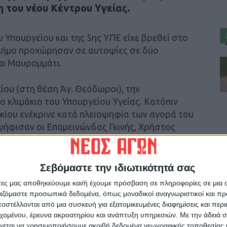
η του νέου Κέντρου Υγείας.
υ Υπουργείου και της 5ης ΥΠΕ είχε βρεθεί στο
 Δήμο προχώρησαν σε αυτοψίες σε δύο
αι Μαυρομμάτι.
ίου (στη θέση Άγ. Θεόδωροι), την
ο κλιμάκιο του Υπουργείου Υγείας. Κατόπιν
κίου ενέκρινε κατά πλειοψηφία των αγορά του
ψήφισαν οι Επαμεινώνδας Γκινής, Χρήστος
ς και Λάμπρος Γιώτης.
Σεβόμαστε την ιδιωτικότητά σας
άτες μας αποθηκεύουμε και/ή έχουμε πρόσβαση σε πληροφορίες σε μια
ργαζόμαστε προσωπικά δεδομένα, όπως μοναδικοί αναγνωριστικοί και 
στέλλονται από μια συσκευή για εξατομικευμένες διαφημίσεις και περ
ρίδα ΝΕΟΣ ΑΓΩΝ στο Google News!
εχομένου, έρευνα ακροατηρίου και ανάπτυξη υπηρεσιών.
Με την άδειά σα
οχή της Καρδίτσας και ευρύτερα της Θεσσαλίας
χεται να χρησιμοποιήσουμε ακριβή δεδομένα γεωγραφικής τοποθεσίας 