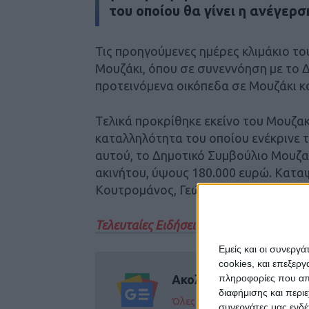
του οποίου θα γίνει η ανέγερσ
Τις προηγούμενες ημέρες κλιμάκιο το
Μουζάκι, όπου σε συνεννόηση με το
προτεινόμενα οικόπεδα σε Μουζάκι κ
Τελικά προκρίθηκε εκείνο του Μουζακ
καταλληλότητα του οποίου ενέκρινε τ
αυτού, το Δημοτικό Συμβούλιο Μουζα
ακινήτου, ύψους 180.000 ευρώ. Κατα
Κουτρομάνος, Γεώργιος Παναγόπουλο
Τελευταίες Ειδήσεις Σήμερα
Εμείς και οι συνεργ
cookies, και επεξε
πληροφορίες που απο
Ακολούθησε την εφημε
διαφήμισης και περι
Όλες οι εξελίξεις στην περι
συνεργάτες μας ενδέ