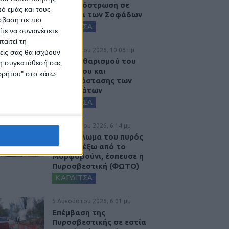
ασφαλτόστρωση σε
ό εμάς και τους
τμήματα των Σοφάδων
σβαση σε πιο
ΚΑΡΔΙΤΣΑ
τε να συναινέσετε.
αιτεί τη
6 Αυγούστου 2026, 10:06 πμ
εις σας θα ισχύουν
Έργο καθαρισμού του
 τη συγκατάθεσή σας
Ρογόζινου και
ορρήτου" στο κάτω
αποκατάστασης των
αναχωμάτων
ΚΑΡΔΙΤΣΑ
5 Αυγούστου 2026, 6:14 μμ
Παρανάλωμα του πυρός
έγινε ΙΧ έξω από το
Μορφοβούνι, έσπευσε η
Πυροσβεστική (ΦΩΤΟ)
ΚΑΡΔΙΤΣΑ
5 Αυγούστου 2026, 6:01 μμ
Επέμβαση της
Πυροσβεστικής σε εστία