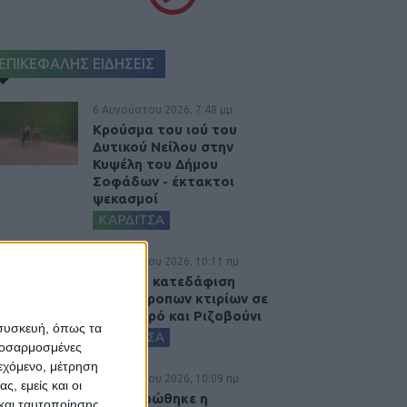
ΕΠΙΚΕΦΑΛΗΣ ΕΙΔΗΣΕΙΣ
6 Αυγούστου 2026, 7:48 μμ
Κρούσμα του ιού του
Δυτικού Νείλου στην
Κυψέλη του Δήμου
Σοφάδων - έκτακτοι
ψεκασμοί
ΚΑΡΔΙΤΣΑ
6 Αυγούστου 2026, 10:11 πμ
Ξεκινά η κατεδάφιση
ετοιμόρροπων κτιρίων σε
Αγναντερό και Ριζοβούνι
 συσκευή, όπως τα
ΚΑΡΔΙΤΣΑ
προσαρμοσμένες
ιεχόμενο, μέτρηση
6 Αυγούστου 2026, 10:09 πμ
ς, εμείς και οι
Ολοκληρώθηκε η
και ταυτοποίησης