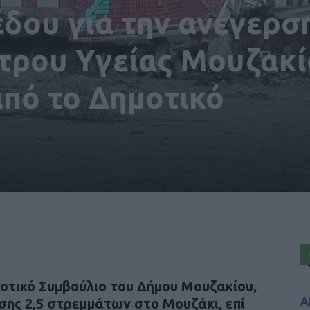
δου για την ανέγερσ
ντρου Υγείας Μουζακ
από το Δημοτικό
τικό Συμβούλιο του Δήμου Μουζακίου,
Α
σης 2,5 στρεμμάτων στο Μουζάκι, επί