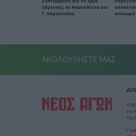
Σεπτεμβρίου για το έργο
Ρογόζινο
ύδρευσης σε Μαγουλίτσα και
αποκατά
Γ. Καραϊσκάκη
αναχωμά
ΑΚΟΛΟΥΘΗΣΤΕ ΜΑΣ
ΑΠΟ
Ο ΝΕ
της 
της 
Γ ΑΛ