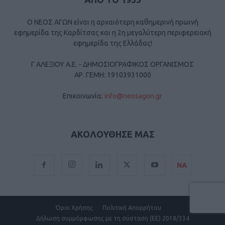
Ο ΝΕΟΣ ΑΓΩΝ είναι η αρχαιότερη καθημερινή πρωινή
εφημερίδα της Καρδίτσας και η 2η μεγαλύτερη περιφερειακή
εφημερίδα της Ελλάδας!
Γ ΑΛΕΞΙΟΥ Α.Ε. - ΔΗΜΟΣΙΟΓΡΑΦΙΚΟΣ ΟΡΓΑΝΙΣΜΟΣ
ΑΡ. ΓΕΜΗ: 19103931000
Επικοινωνία:
info@neosagon.gr
ΑΚΟΛΟΥΘΗΣΕ ΜΑΣ
ΝΑ
Όροι Χρήσης
Πολιτική Απορρήτου
Δήλωση συμμόρφωσης με τη σύσταση (ΕΕ) 2018/334