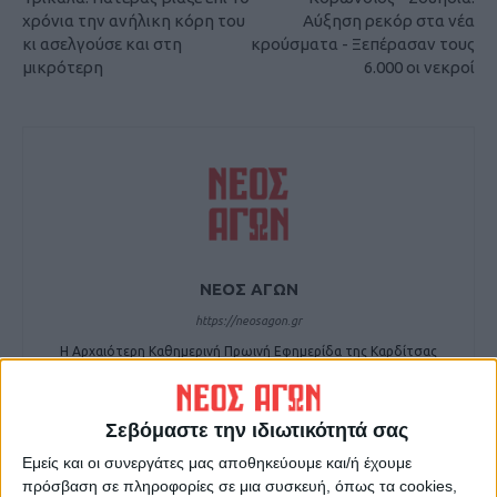
χρόνια την ανήλικη κόρη του
Αύξηση ρεκόρ στα νέα
κι ασελγούσε και στη
κρούσματα - Ξεπέρασαν τους
μικρότερη
6.000 οι νεκροί
ΝΕΟΣ ΑΓΩΝ
https://neosagon.gr
Η Αρχαιότερη Καθημερινή Πρωινή Εφημερίδα της Καρδίτσας
Σεβόμαστε την ιδιωτικότητά σας
Εμείς και οι συνεργάτες μας αποθηκεύουμε και/ή έχουμε
πρόσβαση σε πληροφορίες σε μια συσκευή, όπως τα cookies,
ΠΑΡΟΜΟΙΑ ΑΡΘΡΑ