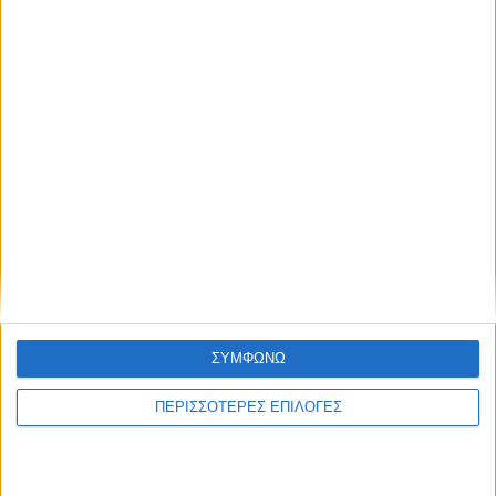
8 Αυγούστου 2026, 9:42 πμ
Προχωρούν οι διαδικασίες για την
ανάθεση του masterplan της ΔΕΥΑ
Καρδίτσας
ΣΥΜΦΩΝΩ
ΚΑΡΔΙΤΣΑ
ΠΕΡΙΣΣΟΤΕΡΕΣ ΕΠΙΛΟΓΕΣ