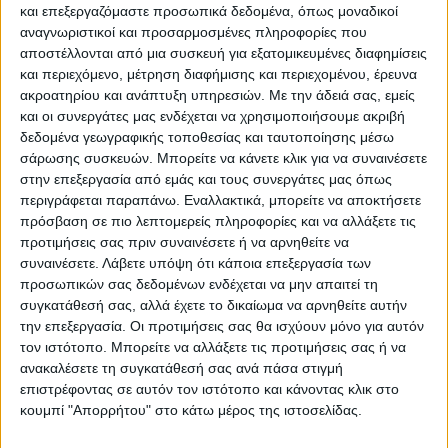
και επεξεργαζόμαστε προσωπικά δεδομένα, όπως μοναδικοί
αναγνωριστικοί και προσαρμοσμένες πληροφορίες που
αποστέλλονται από μια συσκευή για εξατομικευμένες διαφημίσεις
και περιεχόμενο, μέτρηση διαφήμισης και περιεχομένου, έρευνα
ακροατηρίου και ανάπτυξη υπηρεσιών.
Με την άδειά σας, εμείς
και οι συνεργάτες μας ενδέχεται να χρησιμοποιήσουμε ακριβή
δεδομένα γεωγραφικής τοποθεσίας και ταυτοποίησης μέσω
σάρωσης συσκευών. Μπορείτε να κάνετε κλικ για να συναινέσετε
στην επεξεργασία από εμάς και τους συνεργάτες μας όπως
περιγράφεται παραπάνω. Εναλλακτικά, μπορείτε να αποκτήσετε
πρόσβαση σε πιο λεπτομερείς πληροφορίες και να αλλάξετε τις
προτιμήσεις σας πριν συναινέσετε ή να αρνηθείτε να
VIDEO ΤΗΣ ΘΕΣΣΑΛΙΑΣ
συναινέσετε.
Λάβετε υπόψη ότι κάποια επεξεργασία των
προσωπικών σας δεδομένων ενδέχεται να μην απαιτεί τη
Ρήξη στις λαϊκές αγορές
συγκατάθεσή σας, αλλά έχετε το δικαίωμα να αρνηθείτε αυτήν
την επεξεργασία. Οι προτιμήσεις σας θα ισχύουν μόνο για αυτόν
τον ιστότοπο. Μπορείτε να αλλάξετε τις προτιμήσεις σας ή να
ανακαλέσετε τη συγκατάθεσή σας ανά πάσα στιγμή
επιστρέφοντας σε αυτόν τον ιστότοπο και κάνοντας κλικ στο
κουμπί "Απορρήτου" στο κάτω μέρος της ιστοσελίδας.