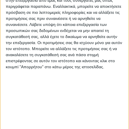
στην επεξεργασία από εμάς και τους συνεργάτες μας όπως
παραθεριστές που έχουν καταφτάσει τις
περιγράφεται παραπάνω. Εναλλακτικά, μπορείτε να αποκτήσετε
τελευταίες μέρες.
πρόσβαση σε πιο λεπτομερείς πληροφορίες και να αλλάξετε τις
προτιμήσεις σας πριν συναινέσετε ή να αρνηθείτε να
Τελευταίες Ειδήσεις Σήμερα
συναινέσετε.
Λάβετε υπόψη ότι κάποια επεξεργασία των
προσωπικών σας δεδομένων ενδέχεται να μην απαιτεί τη
συγκατάθεσή σας, αλλά έχετε το δικαίωμα να αρνηθείτε αυτήν
την επεξεργασία. Οι προτιμήσεις σας θα ισχύουν μόνο για αυτόν
Ακολούθησε την εφημερίδα ΝΕΟΣ
τον ιστότοπο. Μπορείτε να αλλάξετε τις προτιμήσεις σας ή να
ΑΓΩΝ στο Google News!
ανακαλέσετε τη συγκατάθεσή σας ανά πάσα στιγμή
επιστρέφοντας σε αυτόν τον ιστότοπο και κάνοντας κλικ στο
Όλες οι εξελίξεις στην περιοχή της
κουμπί "Απορρήτου" στο κάτω μέρος της ιστοσελίδας.
Καρδίτσας και ευρύτερα της Θεσσαλίας
ΠΡΟΗΓΟΥΜΕΝΟ ΑΡΘΡΟ
ΕΠΟΜΕΝΟ ΑΡΘΡΟ
Όσκαρ ατυχίας…
ΓΙΑΤΡΟΙ ΣΕ ΚΡΙΣΙΜΗ
ΚΑΤΑΣΤΑΣΗ ΤΟ ΓΕΝΙΚΟ
ΝΟΣΟΚΟΜΕΙΟ