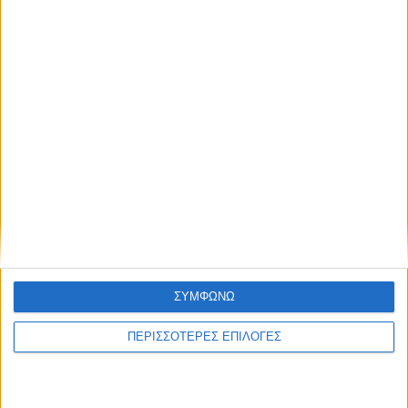
ΣΥΜΦΩΝΩ
ΘΕΣΣΑΛΙΑ
ΠΕΡΙΣΣΟΤΕΡΕΣ ΕΠΙΛΟΓΕΣ
Σοκ στον Αλμυρό – 41χρονος βίασε την
κόρη της συζύγου του