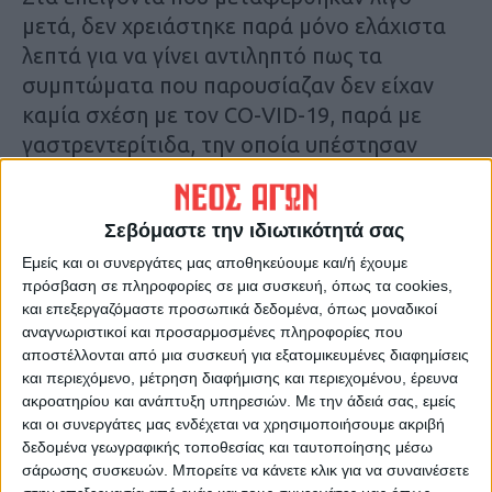
μετά, δεν χρειάστηκε παρά μόνο ελάχιστα
λεπτά για να γίνει αντιληπτό πως τα
συμπτώματα που παρουσίαζαν δεν είχαν
καμία σχέση με τον CO-VID-19, παρά με
γαστρεντερίτιδα, την οποία υπέστησαν
εξαιτίας της υπερβολικής κατανάλωσης
αλκοόλ!
Σεβόμαστε την ιδιωτικότητά σας
Ετσι αφού τους χορηγήθηκε η απαραίτητη
Εμείς και οι συνεργάτες μας αποθηκεύουμε και/ή έχουμε
πρόσβαση σε πληροφορίες σε μια συσκευή, όπως τα cookies,
θεραπεία και τους έγιναν συστάσεις να
και επεξεργαζόμαστε προσωπικά δεδομένα, όπως μοναδικοί
αποφεύγουν την κατανάλωση μεγάλων
αναγνωριστικοί και προσαρμοσμένες πληροφορίες που
ποσοτήτων αλκοόλ, εν μέσω υψηλών
αποστέλλονται από μια συσκευή για εξατομικευμένες διαφημίσεις
θερμοκρασιών, αποχώρησαν για να
και περιεχόμενο, μέτρηση διαφήμισης και περιεχομένου, έρευνα
ακροατηρίου και ανάπτυξη υπηρεσιών.
Με την άδειά σας, εμείς
επιστρέψουν στη βάση τους, ενώ
και οι συνεργάτες μας ενδέχεται να χρησιμοποιήσουμε ακριβή
παράλληλα έληξε και ο συναγερμός στο
δεδομένα γεωγραφικής τοποθεσίας και ταυτοποίησης μέσω
χωριό, τόσο για τους κατοίκους όσο και για
σάρωσης συσκευών. Μπορείτε να κάνετε κλικ για να συναινέσετε