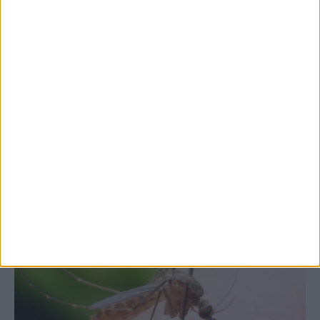
7 Αυγούστου 2026, 10:52 πμ
Θετικό το εμπορικό ισοζύγιο στη
Θεσσαλία, με την Καρδίτσα όμως ουραγό
στις εξαγωγές (πίνακες)
ΚΑΡΔΙΤΣΑ