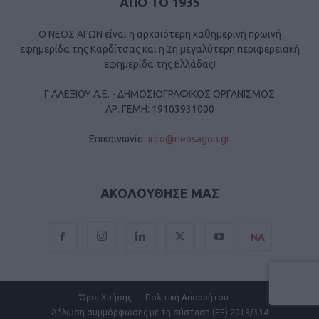
ΑΠΟ ΤΟ 1935
Ο ΝΕΟΣ ΑΓΩΝ είναι η αρχαιότερη καθημερινή πρωινή
εφημερίδα της Καρδίτσας και η 2η μεγαλύτερη περιφερειακή
εφημερίδα της Ελλάδας!
Γ ΑΛΕΞΙΟΥ Α.Ε. - ΔΗΜΟΣΙΟΓΡΑΦΙΚΟΣ ΟΡΓΑΝΙΣΜΟΣ
ΑΡ. ΓΕΜΗ: 19103931000
Επικοινωνία:
info@neosagon.gr
ΑΚΟΛΟΥΘΗΣΕ ΜΑΣ
ΝΑ
Όροι Χρήσης
Πολιτική Απορρήτου
Δήλωση συμμόρφωσης με τη σύσταση (ΕΕ) 2018/334