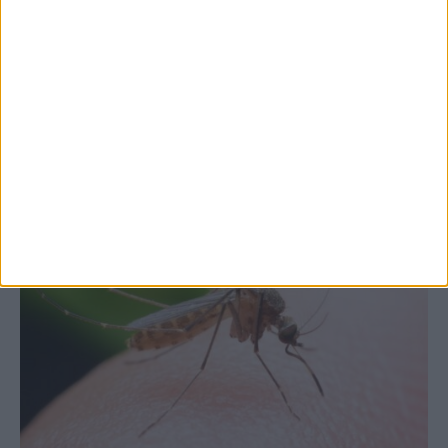
Θετικό το εμπορικό ισοζύγιο στη
Θεσσαλία, με την Καρδίτσα όμως ουραγό
στις εξαγωγές (πίνακες)
ΚΑΡΔΙΤΣΑ