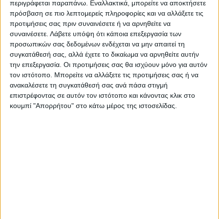
περιγράφεται παραπάνω. Εναλλακτικά, μπορείτε να αποκτήσετε
πρόσβαση σε πιο λεπτομερείς πληροφορίες και να αλλάξετε τις
προτιμήσεις σας πριν συναινέσετε ή να αρνηθείτε να
συναινέσετε.
Λάβετε υπόψη ότι κάποια επεξεργασία των
Τελευταίες Ειδήσεις Σήμερα
προσωπικών σας δεδομένων ενδέχεται να μην απαιτεί τη
συγκατάθεσή σας, αλλά έχετε το δικαίωμα να αρνηθείτε αυτήν
την επεξεργασία. Οι προτιμήσεις σας θα ισχύουν μόνο για αυτόν
τον ιστότοπο. Μπορείτε να αλλάξετε τις προτιμήσεις σας ή να
Ακολούθησε την εφημερίδα ΝΕΟΣ
ανακαλέσετε τη συγκατάθεσή σας ανά πάσα στιγμή
ΑΓΩΝ στο Google News!
επιστρέφοντας σε αυτόν τον ιστότοπο και κάνοντας κλικ στο
Όλες οι εξελίξεις στην περιοχή της
κουμπί "Απορρήτου" στο κάτω μέρος της ιστοσελίδας.
Καρδίτσας και ευρύτερα της Θεσσαλίας
ΠΡΟΗΓΟΥΜΕΝΟ ΑΡΘΡΟ
ΕΠΟΜΕΝΟ ΑΡΘΡΟ
Επιτακτική ανάγκη η
Αίθουσα πολλαπλών
αποκατάσταση των ζημιών
χρήσεων δημιούργησαν οι
στον Κερασιώτη ποταμό
μαθητές στο 1ο ΕΠΑΛ
Σοφάδων