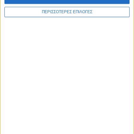
ΘΕΣΣΑΛΙΑ FM
ΠΕΡΙΣΣΟΤΕΡΕΣ ΕΠΙΛΟΓΕΣ
ΑΚΟΥΣΤΕ ΖΩΝΤΑΝΑ
ΕΠΙΚΕΦΑΛΗΣ ΕΙΔΗΣΕΙΣ