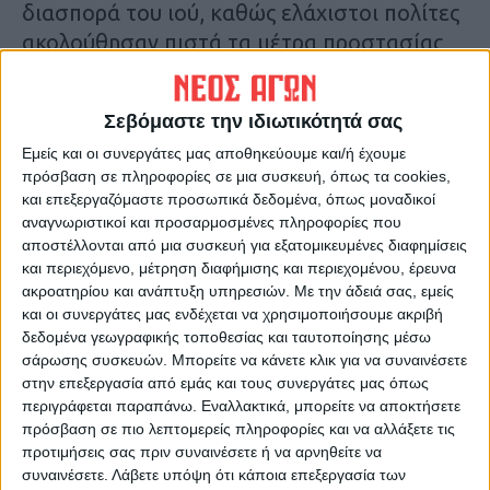
διασπορά του ιού, καθώς ελάχιστοι πολίτες
ακολούθησαν πιστά τα μέτρα προστασίας
κατά της πανδημίας.
Δ.Γ.
Σεβόμαστε την ιδιωτικότητά σας
Εμείς και οι συνεργάτες μας αποθηκεύουμε και/ή έχουμε
Τελευταίες Ειδήσεις Σήμερα
πρόσβαση σε πληροφορίες σε μια συσκευή, όπως τα cookies,
και επεξεργαζόμαστε προσωπικά δεδομένα, όπως μοναδικοί
αναγνωριστικοί και προσαρμοσμένες πληροφορίες που
Ακολούθησε την εφημερίδα ΝΕΟΣ
αποστέλλονται από μια συσκευή για εξατομικευμένες διαφημίσεις
ΑΓΩΝ στο Google News!
και περιεχόμενο, μέτρηση διαφήμισης και περιεχομένου, έρευνα
ακροατηρίου και ανάπτυξη υπηρεσιών.
Με την άδειά σας, εμείς
Όλες οι εξελίξεις στην περιοχή της
και οι συνεργάτες μας ενδέχεται να χρησιμοποιήσουμε ακριβή
Καρδίτσας και ευρύτερα της Θεσσαλίας
δεδομένα γεωγραφικής τοποθεσίας και ταυτοποίησης μέσω
σάρωσης συσκευών. Μπορείτε να κάνετε κλικ για να συναινέσετε
στην επεξεργασία από εμάς και τους συνεργάτες μας όπως
ΠΡΟΗΓΟΥΜΕΝΟ ΑΡΘΡΟ
ΕΠΟΜΕΝΟ ΑΡΘΡΟ
περιγράφεται παραπάνω. Εναλλακτικά, μπορείτε να αποκτήσετε
Καθυστέρηση στην
Παίζονται οι κόποι της
πρόσβαση σε πιο λεπτομερείς πληροφορίες και να αλλάξετε τις
καταβολή των συντάξεων
χρονιάς στο τελευταίο ματς
προτιμήσεις σας πριν συναινέσετε ή να αρνηθείτε να
από τα ΕΛΤΑ
για τον Ατρόμητο Παλαμά
συναινέσετε.
Λάβετε υπόψη ότι κάποια επεξεργασία των