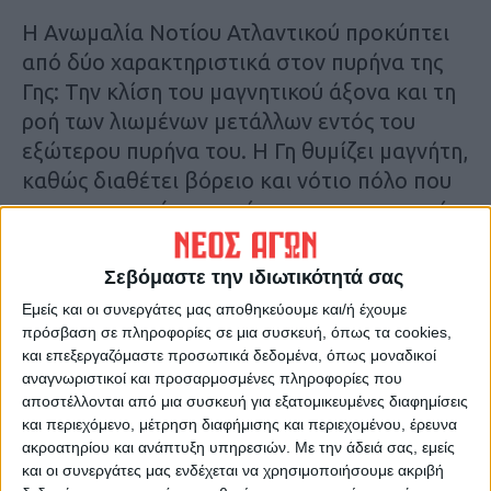
Η Ανωμαλία Νοτίου Ατλαντικού προκύπτει
από δύο χαρακτηριστικά στον πυρήνα της
Γης: Την κλίση του μαγνητικού άξονα και τη
ροή των λιωμένων μετάλλων εντός του
εξώτερου πυρήνα του. Η Γη θυμίζει μαγνήτη,
καθώς διαθέτει βόρειο και νότιο πόλο που
αντιπροσωπεύουν αντίστροφες μαγνητικές
πολικότητες και αόρατες γραμμές
μαγνητικού πεδίου που περικυκλώνουν τον
Σεβόμαστε την ιδιωτικότητά σας
πλανήτη μεταξύ αυτών. Ωστόσο το
Εμείς και οι συνεργάτες μας αποθηκεύουμε και/ή έχουμε
μαγνητικό πεδίο του πυρήνα δεν είναι
πρόσβαση σε πληροφορίες σε μια συσκευή, όπως τα cookies,
πλήρως ευθυγραμμισμένο, ούτε είναι
και επεξεργαζόμαστε προσωπικά δεδομένα, όπως μοναδικοί
αναγνωριστικοί και προσαρμοσμένες πληροφορίες που
απόλυτα σταθερό, καθώς προκύπτει από
αποστέλλονται από μια συσκευή για εξατομικευμένες διαφημίσεις
τον εξώτερο πυρήνα της Γης, ο οποίος είναι
και περιεχόμενο, μέτρηση διαφήμισης και περιεχομένου, έρευνα
τηγμένος, πλούσιος σε σίδηρο και εν κινήσει
ακροατηρίου και ανάπτυξη υπηρεσιών.
Με την άδειά σας, εμείς
και οι συνεργάτες μας ενδέχεται να χρησιμοποιήσουμε ακριβή
σε βάθος χιλιάδων χιλιομέτρων κάτω από