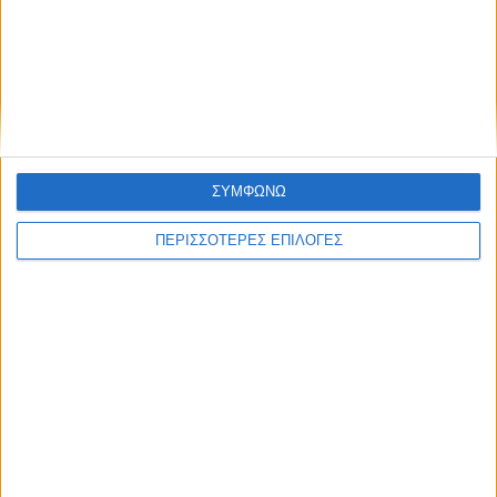
ΔΙΕΘΝΗ
Η Ευρώπη αντιμέτωπη με εκτεταμένη
ξηρασία
ΣΥΜΦΩΝΩ
ΠΕΡΙΣΣΟΤΕΡΕΣ ΕΠΙΛΟΓΕΣ