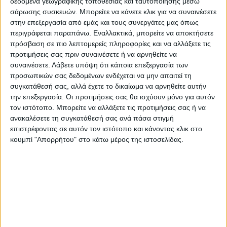
δεδομένα γεωγραφικής τοποθεσίας και ταυτοποίησης μέσω
την επιφάνεια. Τα μέταλλα αυτά
σάρωσης συσκευών. Μπορείτε να κάνετε κλικ για να συναινέσετε
λειτουργούν ως μια τεράστια γεννήτρια
στην επεξεργασία από εμάς και τους συνεργάτες μας όπως
(γεω-δυναμό) δημιουργώντας ηλεκτρικά
περιγράφεται παραπάνω. Εναλλακτικά, μπορείτε να αποκτήσετε
πρόσβαση σε πιο λεπτομερείς πληροφορίες και να αλλάξετε τις
ρεύματα που παράγουν το μαγνητικό πεδίο.
προτιμήσεις σας πριν συναινέσετε ή να αρνηθείτε να
συναινέσετε.
Λάβετε υπόψη ότι κάποια επεξεργασία των
προσωπικών σας δεδομένων ενδέχεται να μην απαιτεί τη
συγκατάθεσή σας, αλλά έχετε το δικαίωμα να αρνηθείτε αυτήν
την επεξεργασία. Οι προτιμήσεις σας θα ισχύουν μόνο για αυτόν
τον ιστότοπο. Μπορείτε να αλλάξετε τις προτιμήσεις σας ή να
ανακαλέσετε τη συγκατάθεσή σας ανά πάσα στιγμή
επιστρέφοντας σε αυτόν τον ιστότοπο και κάνοντας κλικ στο
κουμπί "Απορρήτου" στο κάτω μέρος της ιστοσελίδας.
Καθώς η κίνηση του πυρήνα μεταβάλλεται
με το πέρασμα του χρόνου, λόγω