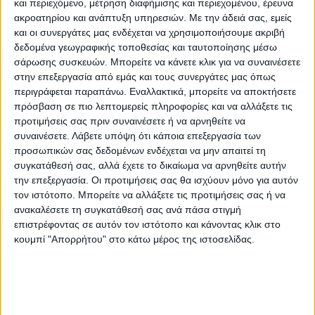
και περιεχόμενο, μέτρηση διαφήμισης και περιεχομένου, έρευνα
αρχαιότερο δείγμα απολιθωμένου
ακροατηρίου και ανάπτυξη υπηρεσιών.
Με την άδειά σας, εμείς
λουλουδιού, καθώς το 2018 είχαν
και οι συνεργάτες μας ενδέχεται να χρησιμοποιήσουμε ακριβή
δεδομένα γεωγραφικής τοποθεσίας και ταυτοποίησης μέσω
ανακαλυφθεί επίσης στην Κίνα
σάρωσης συσκευών. Μπορείτε να κάνετε κλικ για να συναινέσετε
απολιθώματα λουλουδιών ενός φυτού του
στην επεξεργασία από εμάς και τους συνεργάτες μας όπως
γένους Nanjinganthus, όμως άλλοι
περιγράφεται παραπάνω. Εναλλακτικά, μπορείτε να αποκτήσετε
επιστήμονες είχαν τότε εκφράσει
πρόσβαση σε πιο λεπτομερείς πληροφορίες και να αλλάξετε τις
προτιμήσεις σας πριν συναινέσετε ή να αρνηθείτε να
αμφιβολίες κατά πόσο όντως επρόκειτο για
συναινέσετε.
Λάβετε υπόψη ότι κάποια επεξεργασία των
κανονικά πλήρως εξελιγμένα άνθη. Τα
προσωπικών σας δεδομένων ενδέχεται να μην απαιτεί τη
λουλούδια είναι άκρως ευαίσθητα και
συγκατάθεσή σας, αλλά έχετε το δικαίωμα να αρνηθείτε αυτήν
την επεξεργασία. Οι προτιμήσεις σας θα ισχύουν μόνο για αυτόν
συνεπώς δύσκολο να απολιθωθούν, πράγμα
τον ιστότοπο. Μπορείτε να αλλάξετε τις προτιμήσεις σας ή να
που καθιστά δύσκολο να διακριθούν με
ανακαλέσετε τη συγκατάθεσή σας ανά πάσα στιγμή
βεβαιότητα από άλλα σημεία ενός αρχαίου
επιστρέφοντας σε αυτόν τον ιστότοπο και κάνοντας κλικ στο
φυτού.
κουμπί "Απορρήτου" στο κάτω μέρος της ιστοσελίδας.
Όμως το νέο απολίθωμα, χωρίς αμφιβολία,
περιέχει ένα μπουμπούκι λουλουδιού και