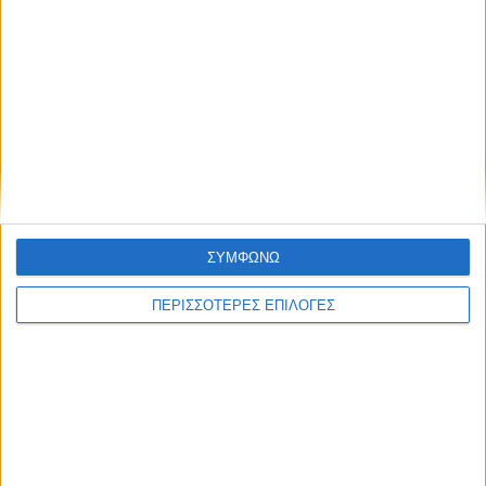
ΔΙΕΘΝΗ
Τηλεδιάσκεψη Ευρωπαίων μετά την
εισβολή μεταναστών στη Θέουτα
ΣΥΜΦΩΝΩ
ΠΕΡΙΣΣΟΤΕΡΕΣ ΕΠΙΛΟΓΕΣ