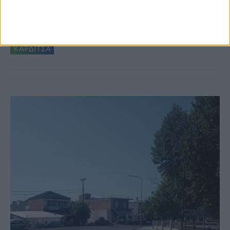
6 Αυγούστου 2026, 10:11 πμ
Ξεκινά η κατεδάφιση ετοιμόρροπων
κτιρίων σε Αγναντερό και Ριζοβούνι
ΚΑΡΔΙΤΣΑ