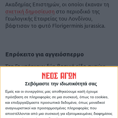
Ακαδημίας Επιστημών, οι οποίοι έκαναν τη
σχετική δημοσίευση
στο περιοδικό της
Γεωλογικής Εταιρείας του Λονδίνου,
βάφτισαν το φυτό Florigerminis jurassica.
Επρόκειτο για αγγειόσπερμο
Στη Γη υπάρχουν δύο βασικά είδη φυτών:
αυτά με άνθη (αγγειόσπερμα) και εκείνα
χωρίς άνθη (γυμνόσπερμα). Η ύπαρξη
Σεβόμαστε την ιδιωτικότητά σας
μπουμπουκιού και φρούτου στο νέο
Εμείς και οι συνεργάτες μας αποθηκεύουμε και/ή έχουμε
απολίθωμα αποτελεί σαφή ένδειξη ότι
πρόσβαση σε πληροφορίες σε μια συσκευή, όπως τα cookies,
επρόκειτο για αγγειόσπερμο.
και επεξεργαζόμαστε προσωπικά δεδομένα, όπως μοναδικοί
αναγνωριστικοί και προσαρμοσμένες πληροφορίες που
αποστέλλονται από μια συσκευή για εξατομικευμένες διαφημίσεις
Το νέο απολίθωμα δεν είναι πάντως το