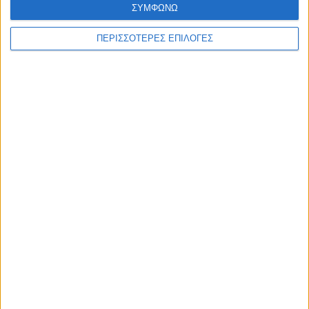
ΣΥΜΦΩΝΩ
ΠΕΡΙΣΣΟΤΕΡΕΣ ΕΠΙΛΟΓΕΣ
ΚΑΡΔΙΤΣΑ
2,3 εκατ. ευρώ για τη φοιτητική στέγη στο
Πανεπιστήμιο Θεσσαλίας