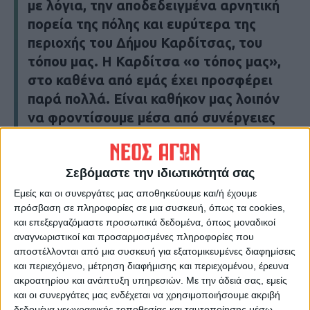
με λόγια, την αποδεδειγμένα αρνητική
πορεία της πόλης και ευρύτερα της
περιοχής του Δήμου Καρδίτσας, του
τόπου μας. Η Καρδίτσα «ο τόπος μας»,
στο καθένα από εμάς έχει προσφέρει
παρά πολλά. Είναι καθήκον μας λοιπόν
να φροντίσουμε μέσα από συνέργειες
και τη συμμέτοχη όλων μας, να
προσπαθήσουμε να αναστρέψουμε όλα
τα κακώς κείμενα. Είναι καθήκον μας
Σεβόμαστε την ιδιωτικότητά σας
να μην είμαστε απλώς παρατηρητές της
Εμείς και οι συνεργάτες μας αποθηκεύουμε και/ή έχουμε
πρόσβαση σε πληροφορίες σε μια συσκευή, όπως τα cookies,
καθημερινότητας, αλλά να
και επεξεργαζόμαστε προσωπικά δεδομένα, όπως μοναδικοί
συμβάλλουμε με όλες μας τις δυνάμεις
αναγνωριστικοί και προσαρμοσμένες πληροφορίες που
στην καλυτέρευση της, είναι καθήκον
αποστέλλονται από μια συσκευή για εξατομικευμένες διαφημίσεις
μας να μην εγκαταλείψουμε. Έχουμε τις
και περιεχόμενο, μέτρηση διαφήμισης και περιεχομένου, έρευνα
ακροατηρίου και ανάπτυξη υπηρεσιών.
Με την άδειά σας, εμείς
δυνατότητες, έχουμε την εμπειρία,
και οι συνεργάτες μας ενδέχεται να χρησιμοποιήσουμε ακριβή
έχουμε τη γνώση, έχουμε τη διάθεση,
δεδομένα γεωγραφικής τοποθεσίας και ταυτοποίησης μέσω