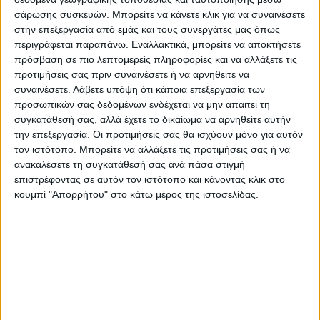
έχουμε την όρεξη για δουλειά. Είμαι
σάρωσης συσκευών. Μπορείτε να κάνετε κλικ για να συναινέσετε
στην επεξεργασία από εμάς και τους συνεργάτες μας όπως
σίγουρος, πως ΟΛΟΙ ΜΑΖΙ μπορούμε να
περιγράφεται παραπάνω. Εναλλακτικά, μπορείτε να αποκτήσετε
κάνουμε το Δήμο Καρδίτσας, ένα δήμο
πρόσβαση σε πιο λεπτομερείς πληροφορίες και να αλλάξετε τις
διαφορετικό, ένα δήμο ξεχωριστό, ένα
προτιμήσεις σας πριν συναινέσετε ή να αρνηθείτε να
δήμο πρότυπο. Είμαστε εδώ γιατί
συναινέσετε.
Λάβετε υπόψη ότι κάποια επεξεργασία των
προσωπικών σας δεδομένων ενδέχεται να μην απαιτεί τη
μπορούμε να κάνουμε πολλά. Είμαστε
συγκατάθεσή σας, αλλά έχετε το δικαίωμα να αρνηθείτε αυτήν
σίγουροι πως θα τα καταφέρουμε.
την επεξεργασία. Οι προτιμήσεις σας θα ισχύουν μόνο για αυτόν
τον ιστότοπο. Μπορείτε να αλλάξετε τις προτιμήσεις σας ή να
ανακαλέσετε τη συγκατάθεσή σας ανά πάσα στιγμή
Φιλικά ΓΕΩΡΓΙΟΣ Ν. ΚΟΝΤΑΞΗΣ
επιστρέφοντας σε αυτόν τον ιστότοπο και κάνοντας κλικ στο
Σημαιοφόρος Π.Ν. ε.α γ. γραμματέας
κουμπί "Απορρήτου" στο κάτω μέρος της ιστοσελίδας.
Ενεργειακής Συνεταιριστικής Εταιρείας
Καρδίτσας πρόεδρος επιτροπής
συντονισμού Οικοσυστήματος
Συνεργατισμού Καρδίτσας υποψήφιος
δημοτικός σύμβουλος