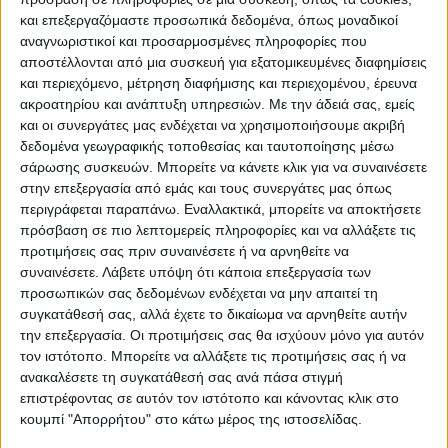
προσδιοριζόταν στους μπλε φακέλους που
και επεξεργαζόμαστε προσωπικά δεδομένα, όπως μοναδικοί
είχαν παραλάβει.
αναγνωριστικοί και προσαρμοσμένες πληροφορίες που
αποστέλλονται από μια συσκευή για εξατομικευμένες διαφημίσεις
Επίσης, όπως εκτιμάται βάσιμα, δεν θα
και περιεχόμενο, μέτρηση διαφήμισης και περιεχομένου, έρευνα
ακροατηρίου και ανάπτυξη υπηρεσιών.
Με την άδειά σας, εμείς
πρέπει να αναμένεται ένα νέο άνοιγμα προς
και οι συνεργάτες μας ενδέχεται να χρησιμοποιήσουμε ακριβή
την κεντροαριστερά και άντληση στελεχών
δεδομένα γεωγραφικής τοποθεσίας και ταυτοποίησης μέσω
από τη δεξαμενή της, σε ορισμένα από τα
σάρωσης συσκευών. Μπορείτε να κάνετε κλικ για να συναινέσετε
οποία ο πρωθυπουργός τρέφει σημαντική
στην επεξεργασία από εμάς και τους συνεργάτες μας όπως
περιγράφεται παραπάνω. Εναλλακτικά, μπορείτε να αποκτήσετε
εκτίμηση.
πρόσβαση σε πιο λεπτομερείς πληροφορίες και να αλλάξετε τις
προτιμήσεις σας πριν συναινέσετε ή να αρνηθείτε να
Δεδομένη επίσης θεωρείται η ενίσχυση του
συναινέσετε.
Λάβετε υπόψη ότι κάποια επεξεργασία των
αποτυπώματος της κοινοβουλευτικής
προσωπικών σας δεδομένων ενδέχεται να μην απαιτεί τη
συγκατάθεσή σας, αλλά έχετε το δικαίωμα να αρνηθείτε αυτήν
ομάδας στο νέο
κυβερνητικό
σχήμα
.
την επεξεργασία. Οι προτιμήσεις σας θα ισχύουν μόνο για αυτόν
τον ιστότοπο. Μπορείτε να αλλάξετε τις προτιμήσεις σας ή να
Άλλωστε οι επαφές του Κυριάκου
ανακαλέσετε τη συγκατάθεσή σας ανά πάσα στιγμή
επιστρέφοντας σε αυτόν τον ιστότοπο και κάνοντας κλικ στο
Μητσοτάκη με τους «γαλάζιους» βουλευτές
κουμπί "Απορρήτου" στο κάτω μέρος της ιστοσελίδας.
έχουν πυκνό χαρακτήρα, με πηγές να