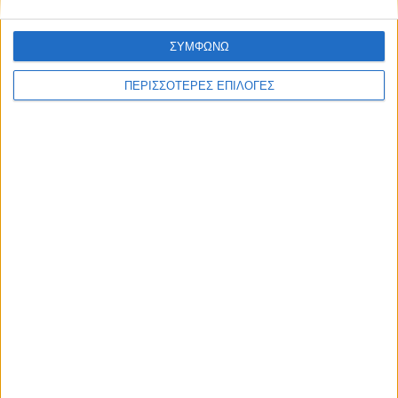
ΣΥΜΦΩΝΩ
ΠΕΡΙΣΣΟΤΕΡΕΣ ΕΠΙΛΟΓΕΣ
ΕΛΛΑΔΑ
Τι προβλέπεται φέτος για τις αμοιβαίες
μετεγγραφές φοιτητών, ποια
πανεπιστήμια εξαιρούνται