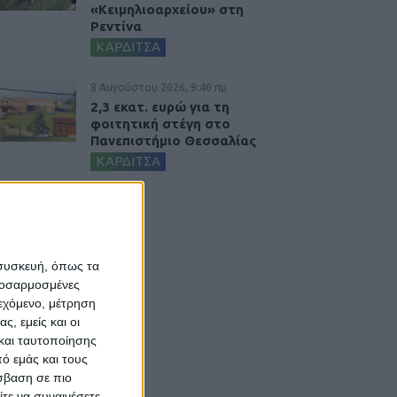
«Κειμηλιοαρχείου» στη
Ρεντίνα
ΚΑΡΔΙΤΣΑ
8 Αυγούστου 2026, 9:40 πμ
2,3 εκατ. ευρώ για τη
φοιτητική στέγη στο
Πανεπιστήμιο Θεσσαλίας
ΚΑΡΔΙΤΣΑ
 συσκευή, όπως τα
προσαρμοσμένες
ιεχόμενο, μέτρηση
ς, εμείς και οι
και ταυτοποίησης
ό εμάς και τους
σβαση σε πιο
τε να συναινέσετε.