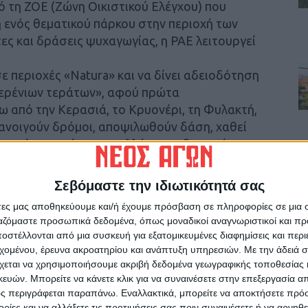
ό τη ΖΟΕ (Ζώνη Οικιστικού Ελέγχου) που
 ενός θεματικού πάρκου στην περιοχή των
ς και δράσεις ψυχαγωγίας, η ΡΑΕ λειτουργεί
σε περιοχές «
Natura
» και να δίνει αδειοδότηση
δερένιων τεράτων», αφού πρώτα
 από την Κερασιά, το Κρυονέρι, τη Φυλακτή,
ιανοιγούν δρόμοι, αποψιλωθούν δάση, χαθεί
θητικής προσέγγισης, αλλά και σεβασμού στην
Σεβόμαστε την ιδιωτικότητά σας
άτες μας αποθηκεύουμε και/ή έχουμε πρόσβαση σε πληροφορίες σε μια
ργαζόμαστε προσωπικά δεδομένα, όπως μοναδικοί αναγνωριστικοί και 
στέλλονται από μια συσκευή για εξατομικευμένες διαφημίσεις και περ
εχομένου, έρευνα ακροατηρίου και ανάπτυξη υπηρεσιών.
Με την άδειά σα
χεται να χρησιμοποιήσουμε ακριβή δεδομένα γεωγραφικής τοποθεσίας 
ών. Μπορείτε να κάνετε κλικ για να συναινέσετε στην επεξεργασία απ
ς περιγράφεται παραπάνω. Εναλλακτικά, μπορείτε να αποκτήσετε πρό
ίες και να αλλάξετε τις προτιμήσεις σας πριν συναινέσετε ή να αρνηθεί