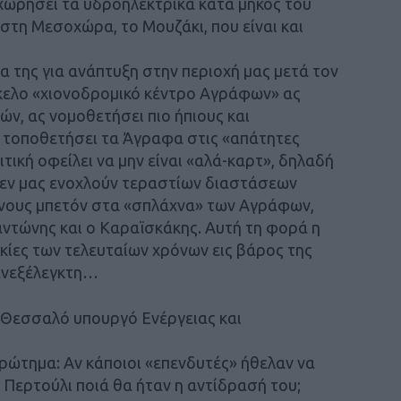
χωρήσει τα υδροηλεκτρικά κατά μήκος του
στη Μεσοχώρα, το Μουζάκι, που είναι και
α της για ανάπτυξη στην περιοχή μας μετά τον
άκελο «χιονοδρομικό κέντρο Αγράφων» ας
ν, ας νομοθετήσει πιο ήπιους και
ς τοποθετήσει τα Άγραφα στις «απάτητες
τική οφείλει να μην είναι «αλά-καρτ», δηλαδή
ι δεν μας ενοχλούν τεραστίων διαστάσεων
όνους μπετόν στα «σπλάχνα» των Αγράφων,
ντώνης και ο Καραϊσκάκης. Αυτή τη φορά η
κίες των τελευταίων χρόνων εις βάρος της
 ανεξέλεγκτη…
ο Θεσσαλό υπουργό Ενέργειας και
ερώτημα: Αν κάποιοι «επενδυτές» ήθελαν να
Περτούλι ποιά θα ήταν η αντίδρασή του;