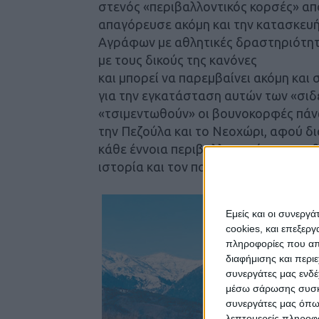
στενός «περιβαλλοντικός κορσές» απ
απαγόρευσε ακόμη και την κατασκευή
Αγράφων με αθλητικές δραστηριότητε
με τους δικούς της κανόνες
και μπορεί να παρεμβαίνει ακόμη και 
για την εγκατάσταση αυτών των «σι
«τσιμεντωθούν» οι βουνοκορφές πάνω
την Πεζούλα και το Νεοχώρι, αφού δ
κάθε έννοια περιβαλλοντικής και αισ
ιστορία και τον πολιτισμό του τόπου.
Εμείς και οι συνεργ
cookies, και επεξε
πληροφορίες που απο
διαφήμισης και περι
συνεργάτες μας ενδέ
μέσω σάρωσης συσκευ
συνεργάτες μας όπω
λεπτομερείς πληροφορ