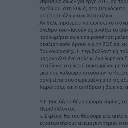
«πράσινο φως» για έργα ΑΠΕ, ας προ
Αχελώου, στη Συκιά, στο Πευκόφυτο, 
απαίτηση όλων των Θεσσαλών.
Αν θέλει πράγματι να αφήσει το στίγμ
όλεθρο του «Ιανού» ας ανοίξει το φ
προχωρήσει σε επικαιροποίηση μελετώ
ρεαλιστικούς όρους για τη ΖΟΕ και α
βουνοκορφές». Η περιβαλλοντική πολι
μας ενοχλεί ένα σαλέ κι ένα λιφτ κα
ατσάλινοι σκελετοί πακτωμένοι με τ
εκεί που «αλαφροπατούσαν» ο Κατσα
οργή είναι συσσωρευμένη από τις αδι
Καρδίτσας και η αντίδραση θα είναι
Υ.Γ. Επειδή το θέμα αφορά κυρίως τ
Περιβάλλοντος
κ. Σκρέκα, θα του θέσουμε ένα απλό 
εγκαταστήσουν ανεμογεννήτριες στο 