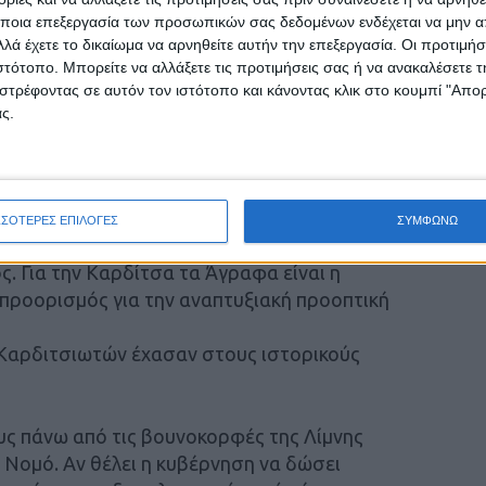
ποια επεξεργασία των προσωπικών σας δεδομένων ενδέχεται να μην απ
λά έχετε το δικαίωμα να αρνηθείτε αυτήν την επεξεργασία. Οι προτιμήσ
ιστότοπο. Μπορείτε να αλλάξετε τις προτιμήσεις σας ή να ανακαλέσετε
στρέφοντας σε αυτόν τον ιστότοπο και κάνοντας κλικ στο κουμπί "Απ
ς.
ρά η
Καρδίτσα επιλέγεται
από τα κέντρα λήψης
. Όπως συνέβη και
 δυνατού πολιτικού κόστους
σαλίας, με το κλείσιμο της σχολής
ΣΣΟΤΕΡΕΣ ΕΠΙΛΟΓΕΣ
ΣΥΜΦΩΝΩ
 στον κάμπο χωρίς αντιπλημμυρικά επί χρόνια.
. Για την Καρδίτσα τα Άγραφα είναι η
 προορισμός για την αναπτυξιακή προοπτική
 Καρδιτσιωτών έχασαν στους ιστορικούς
ς πάνω από τις βουνοκορφές της Λίμνης
Νομό. Αν θέλει η κυβέρνηση να δώσει