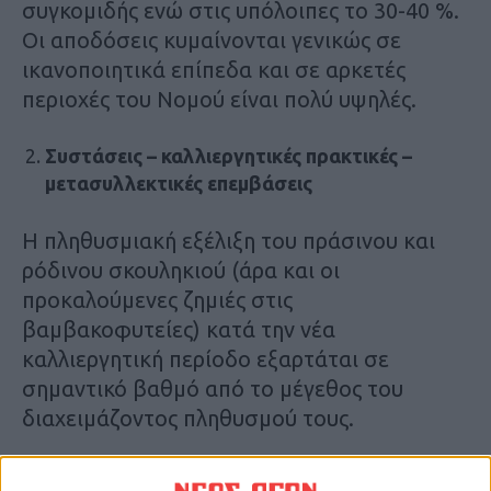
συγκομιδής ενώ στις υπόλοιπες το 30-40 %.
Οι αποδόσεις κυμαίνονται γενικώς σε
ικανοποιητικά επίπεδα και σε αρκετές
περιοχές του Νομού είναι πολύ υψηλές.
Συστάσεις – καλλιεργητικές πρακτικές –
μετασυλλεκτικές επεμβάσεις
Η πληθυσμιακή εξέλιξη του πράσινου και
ρόδινου σκουληκιού (άρα και οι
προκαλούμενες ζημιές στις
βαμβακοφυτείες) κατά την νέα
καλλιεργητική περίοδο εξαρτάται σε
σημαντικό βαθμό από το μέγεθος του
διαχειμάζοντος πληθυσμού τους.
Το πράσινο σκουλήκι διαχειμάζει ως νύμφη