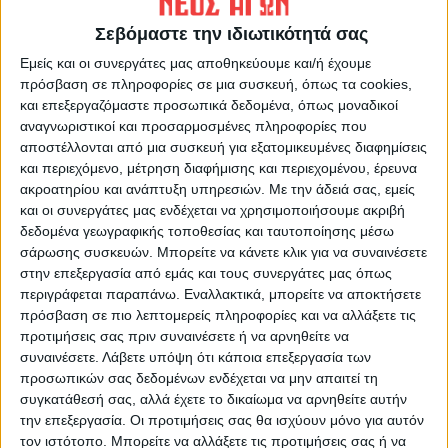
εντός του εδάφους. Επομένως όσο
Σεβόμαστε την ιδιωτικότητά σας
μικρότερος είναι ο πληθυσμός που θα
Εμείς και οι συνεργάτες μας αποθηκεύουμε και/ή έχουμε
καταφέρει να διαχειμάσει και να εξέλθει
πρόσβαση σε πληροφορίες σε μια συσκευή, όπως τα cookies,
από το έδαφος την άνοιξη τόσο το
και επεξεργαζόμαστε προσωπικά δεδομένα, όπως μοναδικοί
καλύτερο για την προστασία των νέων
αναγνωριστικοί και προσαρμοσμένες πληροφορίες που
βαμβακοφυτειών
. Για το σκοπό αυτό
αποστέλλονται από μια συσκευή για εξατομικευμένες διαφημίσεις
και περιεχόμενο, μέτρηση διαφήμισης και περιεχομένου, έρευνα
κρίνεται απολύτως απαραίτητο να
ακροατηρίου και ανάπτυξη υπηρεσιών.
Με την άδειά σας, εμείς
προβαίνουμε στις κατάλληλες
και οι συνεργάτες μας ενδέχεται να χρησιμοποιήσουμε ακριβή
καλλιεργητικές επεμβάσεις αμέσως μετά
δεδομένα γεωγραφικής τοποθεσίας και ταυτοποίησης μέσω
σάρωσης συσκευών. Μπορείτε να κάνετε κλικ για να συναινέσετε
την συγκομιδή του βάμβακος ώστε να
στην επεξεργασία από εμάς και τους συνεργάτες μας όπως
προκαλούμε ελαχιστοποίηση του αριθμού
περιγράφεται παραπάνω. Εναλλακτικά, μπορείτε να αποκτήσετε
των διαχειμαζόντων εντόμων.
πρόσβαση σε πιο λεπτομερείς πληροφορίες και να αλλάξετε τις
προτιμήσεις σας πριν συναινέσετε ή να αρνηθείτε να
συναινέσετε.
Λάβετε υπόψη ότι κάποια επεξεργασία των
Τέτοιες καλλιεργητικές επεμβάσεις είναι η
προσωπικών σας δεδομένων ενδέχεται να μην απαιτεί τη
άμεση , μετά την συγκομιδή , στελεχοκοπή
συγκατάθεσή σας, αλλά έχετε το δικαίωμα να αρνηθείτε αυτήν
των βαμβακοφυτειών και ενσωμάτωση
την επεξεργασία. Οι προτιμήσεις σας θα ισχύουν μόνο για αυτόν
των υπολειμμάτων τους με όργωμα με
τον ιστότοπο. Μπορείτε να αλλάξετε τις προτιμήσεις σας ή να