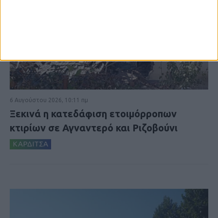
6 Αυγούστου 2026, 10:11 πμ
Ξεκινά η κατεδάφιση ετοιμόρροπων
κτιρίων σε Αγναντερό και Ριζοβούνι
ΚΑΡΔΙΤΣΑ