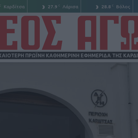
C
C
C
Καρδίτσα
27.9
Λάρισα
28.8
Βόλος
ΧΑΙΟΤΕΡΗ ΠΡΩΪΝΗ ΚΑΘΗΜΕΡΙΝΗ ΕΦΗΜΕΡΙΔΑ ΤΗΣ ΚΑΡΔ
ΝΕΟΣ
ΑΓΩΝ