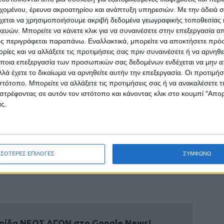
εχομένου, έρευνα ακροατηρίου και ανάπτυξη υπηρεσιών.
Με την άδειά σα
χεται να χρησιμοποιήσουμε ακριβή δεδομένα γεωγραφικής τοποθεσίας 
ών. Μπορείτε να κάνετε κλικ για να συναινέσετε στην επεξεργασία απ
ς περιγράφεται παραπάνω. Εναλλακτικά, μπορείτε να αποκτήσετε πρό
ίες και να αλλάξετε τις προτιμήσεις σας πριν συναινέσετε ή να αρνηθεί
ποια επεξεργασία των προσωπικών σας δεδομένων ενδέχεται να μην απ
δίας Αγροτικών Συλλόγων κ. Κώστας Τζέλλας
λά έχετε το δικαίωμα να αρνηθείτε αυτήν την επεξεργασία. Οι προτιμήσ
σημείωσε ότι περίπου 5.000 αγρότες στο Νομό
ιστότοπο. Μπορείτε να αλλάξετε τις προτιμήσεις σας ή να ανακαλέσετε
στρέφοντας σε αυτόν τον ιστότοπο και κάνοντας κλικ στο κουμπί "Απ
καιροποίηση των γεωτρήσεων που έχουν στα
ς.
 τις αγροτικές τους δραστηριότητες,
νοβόρα και επίπονη διαδικασία να καταθέσουν
ΣΣΟΤΕΡΕΣ ΕΠΙΛΟΓΕΣ
ΣΥΜΦΩΝΩ
«Νέου Αγώνα»
ρίδα ΝΕΟΣ ΑΓΩΝ στο Google News!