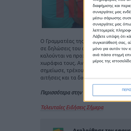
διαφήμισης και περι
συνεργάτες μας ενδέ
μέσω σάρωσης συσκευ
συνεργάτες μας όπω
λεπτομερείς πληροφορ
Λάβετε υπόψη ότι κά
Ο Γραμματέας της Ενωτικής Ομοσπον
συγκατάθεσή σας, αλ
σε δηλώσεις του στο
«ΝΕΟ ΑΓΩΝΑ»
μόνο για αυτόν τον 
ανά πάσα στιγμή επι
καλούνται να προχωρήσουν στην επι
μέρος της ιστοσελίδα
χωράφια τους. Αντί να ασχοληθούν με
σημείωσε, τρέχουν μέσα από μια χρο
αιτήσεις και τα δικαιολογητικά…
ΠΕΡΙ
Περισσότερα στην έντυπη έκδοση του 
Τελευταίες Ειδήσεις Σήμερα
Ακολούθησε την εφημε