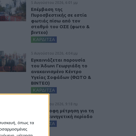
5 Αυγούστου 2026, 6:01 μμ
Επέμβαση της
Πυροσβεστικής σε εστία
φωτιάς πίσω από τον
σταθμό του ΟΣΕ (φωτο &
βιντεο)
ΚΑΡΔΙΤΣΑ
5 Αυγούστου 2026, 4:04 μμ
Εγκαινιάζεται παρουσία
του Άδωνι Γεωργιάδη το
ανακαινισμένο Κέντρο
Υγείας Σοφάδων (ΦΩΤΟ &
ΒΙΝΤΕΟ)
ΚΑΡΔΙΤΣΑ
5 Αυγούστου 2026, 9:18 πμ
Αντίστροφη μέτρηση για τη
φετινή κυνηγετική περίοδο
 συσκευή, όπως τα
ΚΑΡΔΙΤΣΑ
προσαρμοσμένες
ιεχόμενο, μέτρηση