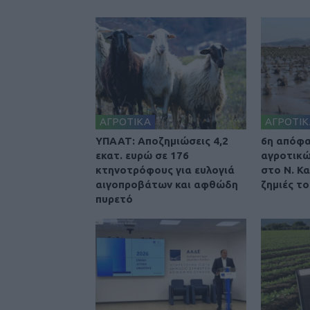
ΑΓΡΟΤΙΚΑ
ΑΓΡΟΤΙΚ
ΥΠΑΑΤ: Αποζημιώσεις 4,2
6η απόφα
εκατ. ευρώ σε 176
αγροτικώ
κτηνοτρόφους για ευλογιά
στο Ν. Κ
αιγοπροβάτων και αφθώδη
ζημιές τ
πυρετό