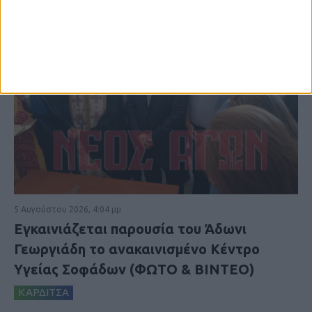
5 Αυγούστου 2026, 4:04 μμ
Εγκαινιάζεται παρουσία του Άδωνι
Γεωργιάδη το ανακαινισμένο Κέντρο
Υγείας Σοφάδων (ΦΩΤΟ & ΒΙΝΤΕΟ)
ΚΑΡΔΙΤΣΑ