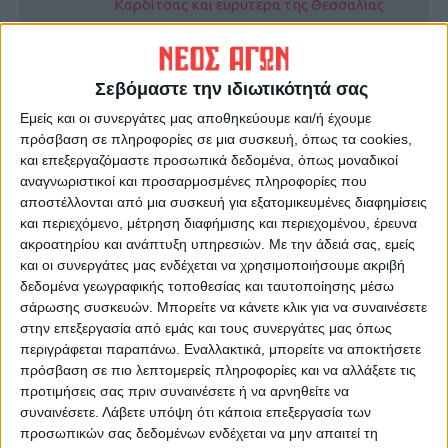
Καρδίτσας και ευρύτερα της Θεσσαλίας
ΠΡΟΗΓΟΥΜΕΝΟ ΑΡΘΡΟ
ΕΠΟΜΕΝΟ ΑΡΘΡΟ
Σεβόμαστε την ιδιωτικότητά σας
Ψυχρολουσία ΗΠΑ σε
Ιχνηλάτηση επαφών από τον
Εμείς και οι συνεργάτες μας αποθηκεύουμε και/ή έχουμε
Ερντογάν: Γιατί έκαναν άρση
ΕΟΔΥ για την 84χρονη έφυγε
πρόσβαση σε πληροφορίες σε μια συσκευή, όπως τα cookies,
εμπάργκο όπλων για την
από τη ζωή λόγω covid 19
και επεξεργαζόμαστε προσωπικά δεδομένα, όπως μοναδικοί
Κύπρο μετά από 33 χρόνια
αναγνωριστικοί και προσαρμοσμένες πληροφορίες που
αποστέλλονται από μια συσκευή για εξατομικευμένες διαφημίσεις
και περιεχόμενο, μέτρηση διαφήμισης και περιεχομένου, έρευνα
ακροατηρίου και ανάπτυξη υπηρεσιών.
Με την άδειά σας, εμείς
και οι συνεργάτες μας ενδέχεται να χρησιμοποιήσουμε ακριβή
δεδομένα γεωγραφικής τοποθεσίας και ταυτοποίησης μέσω
σάρωσης συσκευών. Μπορείτε να κάνετε κλικ για να συναινέσετε
στην επεξεργασία από εμάς και τους συνεργάτες μας όπως
περιγράφεται παραπάνω. Εναλλακτικά, μπορείτε να αποκτήσετε
ΝΕΟΣ ΑΓΩΝ
πρόσβαση σε πιο λεπτομερείς πληροφορίες και να αλλάξετε τις
προτιμήσεις σας πριν συναινέσετε ή να αρνηθείτε να
https://neosagon.gr
συναινέσετε.
Λάβετε υπόψη ότι κάποια επεξεργασία των
Η Αρχαιότερη Καθημερινή Πρωινή Εφημερίδα της Καρδίτσας
προσωπικών σας δεδομένων ενδέχεται να μην απαιτεί τη