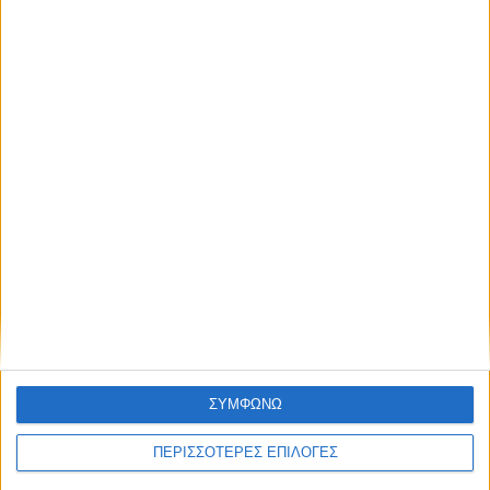
ΚΑΡΔΙΤΣΑ
Παρανάλωμα του πυρός έγινε ΙΧ έξω από
το Μορφοβούνι, έσπευσε η Πυροσβεστική
(ΦΩΤΟ)
ΘΕΣΣΑΛΙΑ FM
ΣΥΜΦΩΝΩ
ΑΚΟΥΣΤΕ ΖΩΝΤΑΝΑ
ΠΕΡΙΣΣΟΤΕΡΕΣ ΕΠΙΛΟΓΕΣ