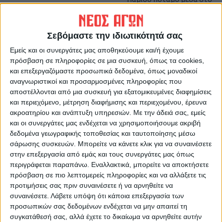
Μουζάκι
Σεβόμαστε την ιδιωτικότητά σας
Εμείς και οι συνεργάτες μας αποθηκεύουμε και/ή έχουμε
πρόσβαση σε πληροφορίες σε μια συσκευή, όπως τα cookies,
και επεξεργαζόμαστε προσωπικά δεδομένα, όπως μοναδικοί
αναγνωριστικοί και προσαρμοσμένες πληροφορίες που
αποστέλλονται από μια συσκευή για εξατομικευμένες διαφημίσεις
και περιεχόμενο, μέτρηση διαφήμισης και περιεχομένου, έρευνα
Δημοσιογραφική Ομάδα ΝΕΟΣ ΑΓΩΝ
ακροατηρίου και ανάπτυξη υπηρεσιών.
Με την άδειά σας, εμείς
και οι συνεργάτες μας ενδέχεται να χρησιμοποιήσουμε ακριβή
https://neosagon.gr
δεδομένα γεωγραφικής τοποθεσίας και ταυτοποίησης μέσω
Η Αρχαιότερη Καθημερινή Πρωινή Εφημερίδα της Καρδίτσας
σάρωσης συσκευών. Μπορείτε να κάνετε κλικ για να συναινέσετε
στην επεξεργασία από εμάς και τους συνεργάτες μας όπως
περιγράφεται παραπάνω. Εναλλακτικά, μπορείτε να αποκτήσετε
πρόσβαση σε πιο λεπτομερείς πληροφορίες και να αλλάξετε τις
προτιμήσεις σας πριν συναινέσετε ή να αρνηθείτε να
συναινέσετε.
Λάβετε υπόψη ότι κάποια επεξεργασία των
ΠΑΡΟΜΟΙΑ ΑΡΘΡΑ
προσωπικών σας δεδομένων ενδέχεται να μην απαιτεί τη
συγκατάθεσή σας, αλλά έχετε το δικαίωμα να αρνηθείτε αυτήν