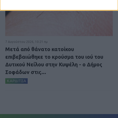
7 Αυγούστου 2026, 10:21 πμ
Μετά από θάνατο κατοίκου
επιβεβαιώθηκε το κρούσμα του ιού του
Δυτικού Νείλου στην Κυψέλη - ο Δήμος
Σοφάδων στις...
ΚΑΡΔΙΤΣΑ