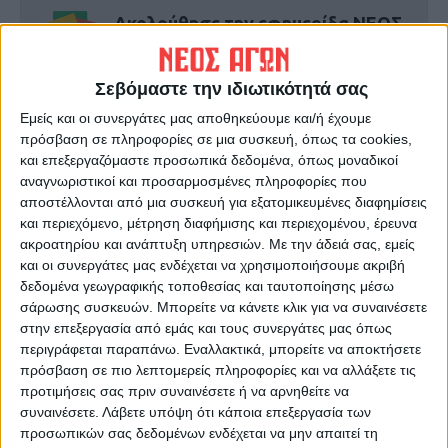
Ακολούθησε την εφημερίδα ΝΕΟΣ
ΑΓΩΝ στο Google News!
Όλες οι εξελίξεις στην περιοχή της
Σεβόμαστε την ιδιωτικότητά σας
Καρδίτσας και ευρύτερα της Θεσσαλίας
Εμείς και οι συνεργάτες μας αποθηκεύουμε και/ή έχουμε
πρόσβαση σε πληροφορίες σε μια συσκευή, όπως τα cookies,
και επεξεργαζόμαστε προσωπικά δεδομένα, όπως μοναδικοί
ΠΡΟΗΓΟΥΜΕΝΟ ΑΡΘΡΟ
ΕΠΟΜΕΝΟ ΑΡΘΡΟ
αναγνωριστικοί και προσαρμοσμένες πληροφορίες που
Αρνητικά όλα τα
Έργα αντιπλημμυρικής
αποστέλλονται από μια συσκευή για εξατομικευμένες διαφημίσεις
rapid tests που
προστασίας ύψους 1,19 εκατ.
και περιεχόμενο, μέτρηση διαφήμισης και περιεχομένου, έρευνα
διενεργήθηκαν στη Δημοτική
ευρώ σε Πάμισο και Ενιπέα
ακροατηρίου και ανάπτυξη υπηρεσιών.
Με την άδειά σας, εμείς
αγορά Μουζακίου
και οι συνεργάτες μας ενδέχεται να χρησιμοποιήσουμε ακριβή
δεδομένα γεωγραφικής τοποθεσίας και ταυτοποίησης μέσω
σάρωσης συσκευών. Μπορείτε να κάνετε κλικ για να συναινέσετε
στην επεξεργασία από εμάς και τους συνεργάτες μας όπως
περιγράφεται παραπάνω. Εναλλακτικά, μπορείτε να αποκτήσετε
πρόσβαση σε πιο λεπτομερείς πληροφορίες και να αλλάξετε τις
προτιμήσεις σας πριν συναινέσετε ή να αρνηθείτε να
συναινέσετε.
Λάβετε υπόψη ότι κάποια επεξεργασία των
προσωπικών σας δεδομένων ενδέχεται να μην απαιτεί τη