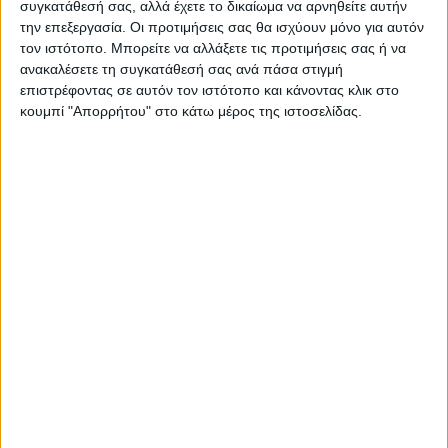
Δημοσιογραφική Ομάδα ΝΕΟΣ ΑΓΩΝ
συγκατάθεσή σας, αλλά έχετε το δικαίωμα να αρνηθείτε αυτήν
την επεξεργασία. Οι προτιμήσεις σας θα ισχύουν μόνο για αυτόν
https://neosagon.gr
τον ιστότοπο. Μπορείτε να αλλάξετε τις προτιμήσεις σας ή να
Η Αρχαιότερη Καθημερινή Πρωινή Εφημερίδα της Καρδίτσας
ανακαλέσετε τη συγκατάθεσή σας ανά πάσα στιγμή
επιστρέφοντας σε αυτόν τον ιστότοπο και κάνοντας κλικ στο
κουμπί "Απορρήτου" στο κάτω μέρος της ιστοσελίδας.
ΠΑΡΟΜΟΙΑ ΑΡΘΡΑ