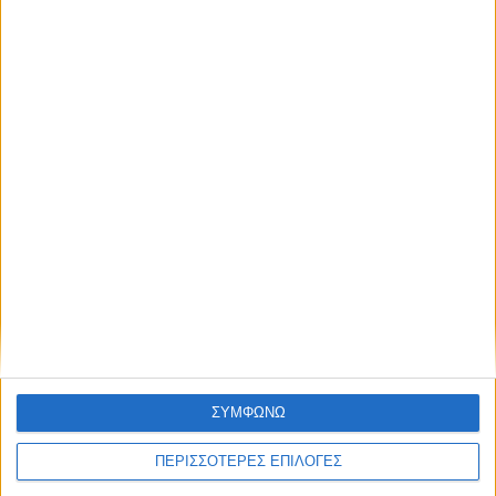
ΚΑΡΔΙΤΣΑ
Σε εξέλιξη τα έργα αγροτικής οδοποιίας
σε περιοχές του Δήμου Παλαμά (ΦΩΤΟ)
ΣΥΜΦΩΝΩ
ΘΕΣΣΑΛΙΑ FM
ΠΕΡΙΣΣΟΤΕΡΕΣ ΕΠΙΛΟΓΕΣ