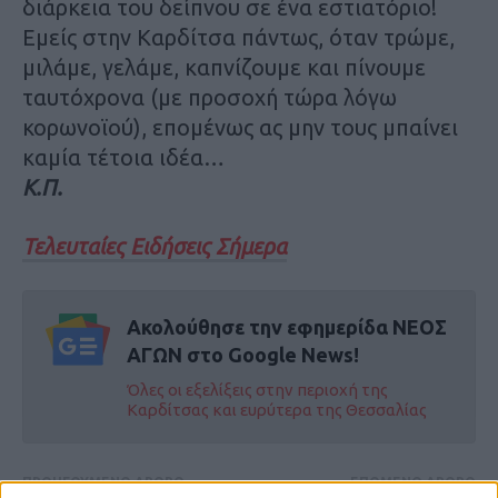
διάρκεια του δείπνου σε ένα εστιατόριο!
Εμείς στην Καρδίτσα πάντως, όταν τρώμε,
μιλάμε, γελάμε, καπνίζουμε και πίνουμε
ταυτόχρονα (με προσοχή τώρα λόγω
κορωνοϊού), επομένως ας μην τους μπαίνει
καμία τέτοια ιδέα…
Κ.Π.
Τελευταίες Ειδήσεις Σήμερα
Ακολούθησε την εφημερίδα ΝΕΟΣ
ΑΓΩΝ στο Google News!
Όλες οι εξελίξεις στην περιοχή της
Καρδίτσας και ευρύτερα της Θεσσαλίας
ΠΡΟΗΓΟΥΜΕΝΟ ΑΡΘΡΟ
ΕΠΟΜΕΝΟ ΑΡΘΡΟ