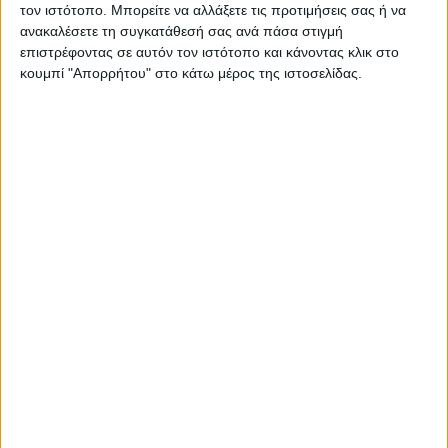
τον ιστότοπο. Μπορείτε να αλλάξετε τις προτιμήσεις σας ή να
ανακαλέσετε τη συγκατάθεσή σας ανά πάσα στιγμή
επιστρέφοντας σε αυτόν τον ιστότοπο και κάνοντας κλικ στο
κουμπί "Απορρήτου" στο κάτω μέρος της ιστοσελίδας.
ΓΝΩΜΕΣ & ΣΧΟΛΙΑ
Ουραγός των εξαγωγών ο Ν. Καρδίτσας:
ίσως διαφέρει η ακριβής εικόνα, δίχως να
αλλάζει η ουσία