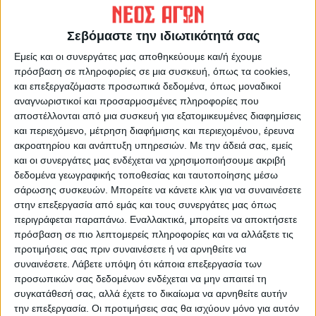
Ινδία: Συνεχίζουν να
Προτίμησαν τον καφέ…
εμφανίζονται πτώματα στις
Σεβόμαστε την ιδιωτικότητά σας
όχθες του Γάγγη
Εμείς και οι συνεργάτες μας αποθηκεύουμε και/ή έχουμε
πρόσβαση σε πληροφορίες σε μια συσκευή, όπως τα cookies,
και επεξεργαζόμαστε προσωπικά δεδομένα, όπως μοναδικοί
αναγνωριστικοί και προσαρμοσμένες πληροφορίες που
αποστέλλονται από μια συσκευή για εξατομικευμένες διαφημίσεις
και περιεχόμενο, μέτρηση διαφήμισης και περιεχομένου, έρευνα
ακροατηρίου και ανάπτυξη υπηρεσιών.
Με την άδειά σας, εμείς
και οι συνεργάτες μας ενδέχεται να χρησιμοποιήσουμε ακριβή
δεδομένα γεωγραφικής τοποθεσίας και ταυτοποίησης μέσω
ΝΕΟΣ ΑΓΩΝ
σάρωσης συσκευών. Μπορείτε να κάνετε κλικ για να συναινέσετε
https://neosagon.gr
στην επεξεργασία από εμάς και τους συνεργάτες μας όπως
περιγράφεται παραπάνω. Εναλλακτικά, μπορείτε να αποκτήσετε
Η Αρχαιότερη Καθημερινή Πρωινή Εφημερίδα της Καρδίτσας
πρόσβαση σε πιο λεπτομερείς πληροφορίες και να αλλάξετε τις
προτιμήσεις σας πριν συναινέσετε ή να αρνηθείτε να
συναινέσετε.
Λάβετε υπόψη ότι κάποια επεξεργασία των
προσωπικών σας δεδομένων ενδέχεται να μην απαιτεί τη
συγκατάθεσή σας, αλλά έχετε το δικαίωμα να αρνηθείτε αυτήν
την επεξεργασία. Οι προτιμήσεις σας θα ισχύουν μόνο για αυτόν
ΠΑΡΟΜΟΙΑ ΑΡΘΡΑ