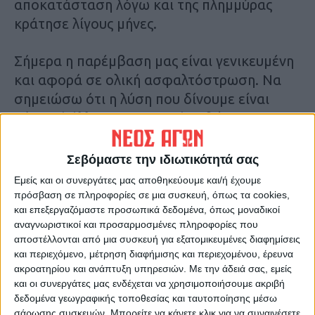
αποκατάσταση λόγω και της πλημμύρας
κράτησε λίγους μήνες.
Σήμερα η παρέμβαση μας είναι γενικευμένη
και αφορά σε ολική ασφαλτόστρωση. Να
σημειώσω ότι η λύση που δίνουμε είναι
ούτως ή άλλως προσωρινή καθώς η
οριστική λύση θα δοθεί μέσα από την
ολοκλήρωση του Νότιου Περιφερειακού
Σεβόμαστε την ιδιωτικότητά σας
που θα διέρχεται από αυτή τη περιοχή, έργο
Εμείς και οι συνεργάτες μας αποθηκεύουμε και/ή έχουμε
που ήδη έχει δημοπρατηθεί από την
πρόσβαση σε πληροφορίες σε μια συσκευή, όπως τα cookies,
και επεξεργαζόμαστε προσωπικά δεδομένα, όπως μοναδικοί
Περιφερειακή Αρχή. Θέλω να ευχαριστήσω
αναγνωριστικοί και προσαρμοσμένες πληροφορίες που
τις Τεχνικές Υπηρεσίες για την προσπάθεια
αποστέλλονται από μια συσκευή για εξατομικευμένες διαφημίσεις
τους και να διαβεβαιώσω τους πολίτες της
και περιεχόμενο, μέτρηση διαφήμισης και περιεχομένου, έρευνα
Καρδίτσας ότι συνεχίζουμε με γρήγορους
ακροατηρίου και ανάπτυξη υπηρεσιών.
Με την άδειά σας, εμείς
και οι συνεργάτες μας ενδέχεται να χρησιμοποιήσουμε ακριβή
ρυθμούς το έργο των αποκαταστάσεων».
δεδομένα γεωγραφικής τοποθεσίας και ταυτοποίησης μέσω
σάρωσης συσκευών. Μπορείτε να κάνετε κλικ για να συναινέσετε