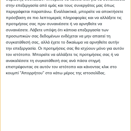
Να σημειωθεί ότι ήδη βρίσκονται σε εξέλιξη
στην επεξεργασία από εμάς και τους συνεργάτες μας όπως
περιγράφεται παραπάνω. Εναλλακτικά, μπορείτε να αποκτήσετε
έξι εργολαβίες σε όλο το Δήμο Καρδίτσας
πρόσβαση σε πιο λεπτομερείς πληροφορίες και να αλλάξετε τις
συνολικού ύψους 2,1 εκ. ευρώ οι οποίες
προτιμήσεις σας πριν συναινέσετε ή να αρνηθείτε να
αφορούν σε αποκαταστάσεις ζημιών που
συναινέσετε.
Λάβετε υπόψη ότι κάποια επεξεργασία των
προκάλεσε ο Ιανός.
προσωπικών σας δεδομένων ενδέχεται να μην απαιτεί τη
συγκατάθεσή σας, αλλά έχετε το δικαίωμα να αρνηθείτε αυτήν
την επεξεργασία. Οι προτιμήσεις σας θα ισχύουν μόνο για αυτόν
Τελευταίες Ειδήσεις Σήμερα
τον ιστότοπο. Μπορείτε να αλλάξετε τις προτιμήσεις σας ή να
ανακαλέσετε τη συγκατάθεσή σας ανά πάσα στιγμή
επιστρέφοντας σε αυτόν τον ιστότοπο και κάνοντας κλικ στο
Ακολούθησε την εφημερίδα ΝΕΟΣ
κουμπί "Απορρήτου" στο κάτω μέρος της ιστοσελίδας.
ΑΓΩΝ στο Google News!
Όλες οι εξελίξεις στην περιοχή της
Καρδίτσας και ευρύτερα της Θεσσαλίας
ΠΡΟΗΓΟΥΜΕΝΟ ΑΡΘΡΟ
ΕΠΟΜΕΝΟ ΑΡΘΡΟ
Μειωμένο «τσεκ» έλαβαν οι
Η Καρδίτσα σε ρόλο «κλειδί»
αγρότες
για τον εμβολιασμό των