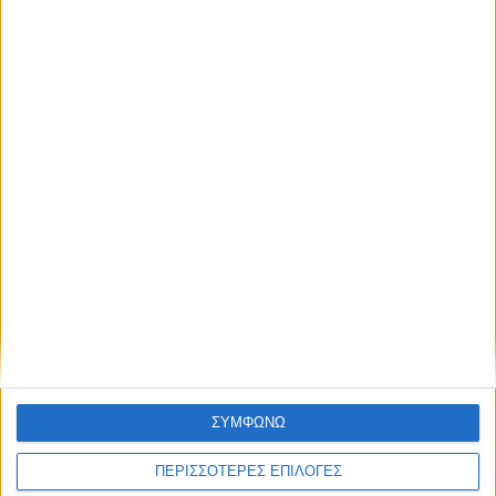
Κρούσμα του ιού του Δυτικού Νείλου στην
Κυψέλη του Δήμου Σοφάδων - έκτακτοι
ψεκασμοί
ΣΥΜΦΩΝΩ
ΠΕΡΙΣΣΟΤΕΡΕΣ ΕΠΙΛΟΓΕΣ