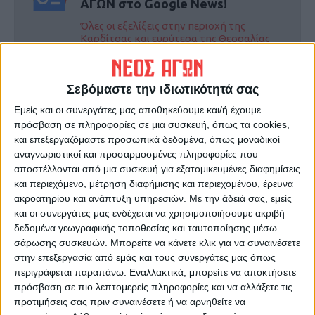
ΑΓΩΝ στο Google News!
Όλες οι εξελίξεις στην περιοχή της
Καρδίτσας και ευρύτερα της Θεσσαλίας
ΠΡΟΗΓΟΥΜΕΝΟ ΑΡΘΡΟ
ΕΠΟΜΕΝΟ ΑΡΘΡΟ
Σεβόμαστε την ιδιωτικότητά σας
Τέλος εποχής για τον
Καρδιτσιώτισσα μάνα
Εμείς και οι συνεργάτες μας αποθηκεύουμε και/ή έχουμε
σπουδαίο Γιάννη Μπουρούση
κλαίγοντας παρακαλούσε το
πρόσβαση σε πληροφορίες σε μια συσκευή, όπως τα cookies,
19χρονο γιο της να
και επεξεργαζόμαστε προσωπικά δεδομένα, όπως μοναδικοί
εμβολιαστεί
αναγνωριστικοί και προσαρμοσμένες πληροφορίες που
αποστέλλονται από μια συσκευή για εξατομικευμένες διαφημίσεις
και περιεχόμενο, μέτρηση διαφήμισης και περιεχομένου, έρευνα
ακροατηρίου και ανάπτυξη υπηρεσιών.
Με την άδειά σας, εμείς
και οι συνεργάτες μας ενδέχεται να χρησιμοποιήσουμε ακριβή
δεδομένα γεωγραφικής τοποθεσίας και ταυτοποίησης μέσω
σάρωσης συσκευών. Μπορείτε να κάνετε κλικ για να συναινέσετε
στην επεξεργασία από εμάς και τους συνεργάτες μας όπως
περιγράφεται παραπάνω. Εναλλακτικά, μπορείτε να αποκτήσετε
πρόσβαση σε πιο λεπτομερείς πληροφορίες και να αλλάξετε τις
Δημοσιογραφική Ομάδα ΝΕΟΣ ΑΓΩΝ
προτιμήσεις σας πριν συναινέσετε ή να αρνηθείτε να
https://neosagon.gr