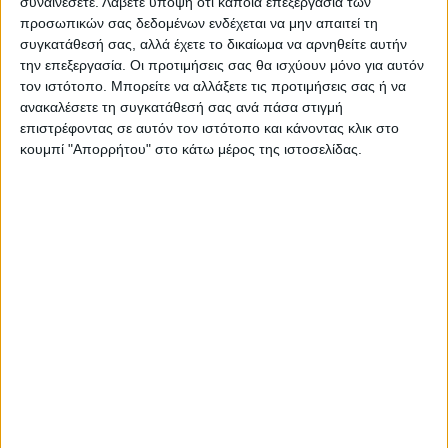
συναινέσετε.
Λάβετε υπόψη ότι κάποια επεξεργασία των
Η Αρχαιότερη Καθημερινή Πρωινή Εφημερίδα της Καρδίτσας
προσωπικών σας δεδομένων ενδέχεται να μην απαιτεί τη
συγκατάθεσή σας, αλλά έχετε το δικαίωμα να αρνηθείτε αυτήν
την επεξεργασία. Οι προτιμήσεις σας θα ισχύουν μόνο για αυτόν
τον ιστότοπο. Μπορείτε να αλλάξετε τις προτιμήσεις σας ή να
ανακαλέσετε τη συγκατάθεσή σας ανά πάσα στιγμή
επιστρέφοντας σε αυτόν τον ιστότοπο και κάνοντας κλικ στο
ΠΑΡΟΜΟΙΑ ΑΡΘΡΑ
κουμπί "Απορρήτου" στο κάτω μέρος της ιστοσελίδας.