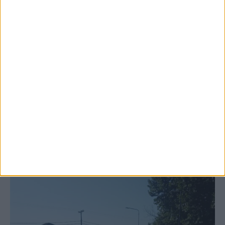
6 Αυγούστου 2026, 10:11 πμ
Ξεκινά η κατεδάφιση ετοιμόρροπων
κτιρίων σε Αγναντερό και Ριζοβούνι
ΚΑΡΔΙΤΣΑ