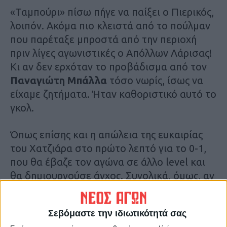
«Ταμπούρι» πίσω πήγε να παίξει ο Πιερικός,
λοιπόν. Ακόμα πιο κλειστά από το πούλμαν
που παρέταξε μπροστά από την περιοχή
πριν λίγες αγωνιστικές ο Απόλλων Λάρισας!
Κι αν δεν ερχόταν το προβάδισμα από τον
Παναγιώτη Μπάλλα
τόσο νωρίς, ίσως να
είχαμε ζητήματα. Ήταν καθοριστικό αυτό το
γκολ.
Όπως επίσης και η απώλεια της ευκαιρίας
του Χατζιάρα στο πρώτο λεπτό για το 0-1,
που θα έβαζε τον αγώνα σε άλλο level και
θα δημιουργούσε άγχος. Συνολικά, όμως, αν
δούμε τη διαχείριση από πλευράς
Αναγέννησης θα της δώσουμε καλό βαθμό!
Σεβόμαστε την ιδιωτικότητά σας