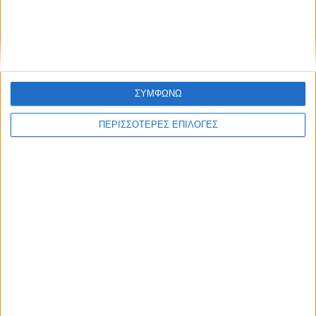
Ο χρονικός ορίζοντας των διοικήσεων της
Αναγέννησης
ΣΥΜΦΩΝΩ
ΠΕΡΙΣΣΟΤΕΡΕΣ ΕΠΙΛΟΓΕΣ
ΣΠΟΝΤΕΣ