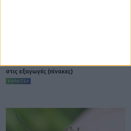
7 Αυγούστου 2026, 10:52 πμ
Θετικό το εμπορικό ισοζύγιο στη
Θεσσαλία, με την Καρδίτσα όμως ουραγό
στις εξαγωγές (πίνακες)
ΚΑΡΔΙΤΣΑ