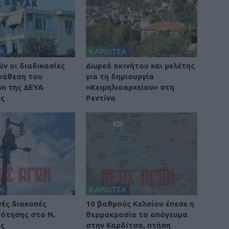
Α
ΚΑΡΔΙΤΣΑ
ν οι διαδικασίες
Δωρεά ακινήτου και μελέτης
ανάθεση του
για τη δημιουργία
an της ΔΕΥΑ
«Κειμηλιοαρχείου» στη
ας
Ρεντίνα
Α
ΚΑΡΔΙΤΣΑ
ές διακοπές
10 βαθμούς Κελσίου έπεσε η
ότησης στο Ν.
θερμοκρασία το απόγευμα
ας
στην Καρδίτσα, πτήση