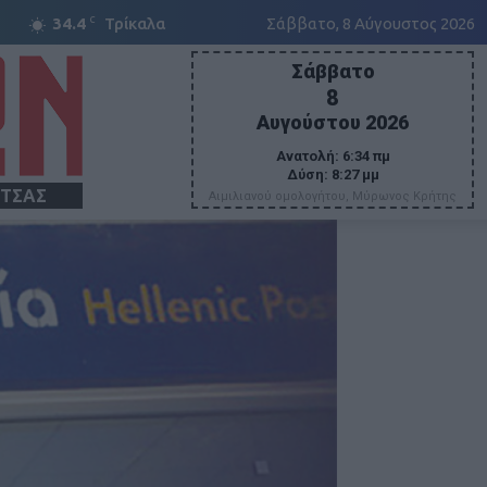
C
34.4
Τρίκαλα
Σάββατο, 8 Αύγουστος 2026
Σάββατο
8
Αυγούστου 2026
Ανατολή:
6:34 πμ
Δύση:
8:27 μμ
ΙΤΣΑΣ
Αιμιλιανού ομολογήτου, Μύρωνος Κρήτης