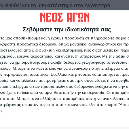
ενισχυθεί και το υποκατάστημα στο Αγναντερό
ων κατοίκων του Λεονταρίου όπως έγραψε ο
 η ανησυχία ήταν διάχυτη.
Σεβόμαστε την ιδιωτικότητά σας
 90 χρόνια απρόσκοπτης λειτουργίας και
άτες μας αποθηκεύουμε και/ή έχουμε πρόσβαση σε πληροφορίες σε μια
υς 12 χωριών των πρώην Δήμων Ταμασίου,
ργαζόμαστε προσωπικά δεδομένα, όπως μοναδικοί αναγνωριστικοί και 
ει να σημειωθεί πως το κατάστημα των ΕΛΤΑ
στέλλονται από μια συσκευή για εξατομικευμένες διαφημίσεις και περ
το το 2013 και το 2019, ωστόσο ύστερα από
εχομένου, έρευνα ακροατηρίου και ανάπτυξη υπηρεσιών.
Με την άδειά σα
χεται να χρησιμοποιήσουμε ακριβή δεδομένα γεωγραφικής τοποθεσίας 
ρική διοίκηση, κατάφερε και πήρε παράταση
ών. Μπορείτε να κάνετε κλικ για να συναινέσετε στην επεξεργασία απ
ς περιγράφεται παραπάνω. Εναλλακτικά, μπορείτε να αποκτήσετε πρό
ίες και να αλλάξετε τις προτιμήσεις σας πριν συναινέσετε ή να αρνηθεί
ποια επεξεργασία των προσωπικών σας δεδομένων ενδέχεται να μην απ
λά έχετε το δικαίωμα να αρνηθείτε αυτήν την επεξεργασία. Οι προτιμήσ
ιστότοπο. Μπορείτε να αλλάξετε τις προτιμήσεις σας ή να ανακαλέσετε
στρέφοντας σε αυτόν τον ιστότοπο και κάνοντας κλικ στο κουμπί "Απ
ρίδα ΝΕΟΣ ΑΓΩΝ στο Google News!
ς.
οχή της Καρδίτσας και ευρύτερα της Θεσσαλίας