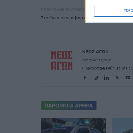
ΠΡΟΗΓΟΥΜΕΝΟ ΑΡΘΡΟ
ΠΕΡΙ
Στο άγνωστο με βάρκα την ελπίδα...
ΝΕΟΣ ΑΓΩΝ
https://neosagon.gr
Η Αρχαιότερη Καθημερινή Πρω
ΠΑΡΟΜΟΙΑ ΑΡΘΡΑ