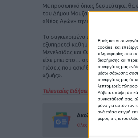
Με προσωπικό όπως δεσμεύτηκε, θα 
του Δήμου Μουζακίου. Στις τάξεις τ
«Νέος Αγών» την περασμένη εβδομάδα
Το συγκεκριμένο υποκατάστημα μετρά
Εμείς και οι συνεργ
εξυπηρετεί καθημερινά τους κατοίκο
cookies, και επεξε
Μενελαϊδας και Θεσσαλιώτιδας. Αξίζ
πληροφορίες που απο
είχε μπει στο… στόχαστρο για λουκέ
διαφήμισης και περι
συνεργάτες μας ενδέ
πιέσεις που ασκήθηκαν προς την κεντ
μέσω σάρωσης συσκευ
«ζωής».
συνεργάτες μας όπω
λεπτομερείς πληροφορ
Τελευταίες Ειδήσεις Σήμερα
Λάβετε υπόψη ότι κά
συγκατάθεσή σας, αλ
μόνο για αυτόν τον 
ανά πάσα στιγμή επι
Ακολούθησε την εφημε
μέρος της ιστοσελίδα
Όλες οι εξελίξεις στην περι