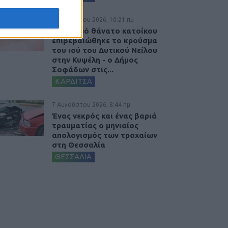
7 Αυγούστου 2026, 10:21 πμ
Μετά από θάνατο κατοίκου
επιβεβαιώθηκε το κρούσμα
του ιού του Δυτικού Νείλου
στην Κυψέλη - ο Δήμος
Σοφάδων στις...
ΚΑΡΔΙΤΣΑ
7 Αυγούστου 2026, 8:44 πμ
Ένας νεκρός και ένας βαριά
τραυματίας ο μηνιαίος
απολογισμός των τροχαίων
στη Θεσσαλία
ΘΕΣΣΑΛΙΑ