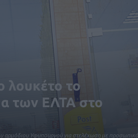
ο λουκέτο το
α των ΕΛΤΑ στο
ου αρμόδιου Υφυπουργού για στελέχωση με προσωπικ