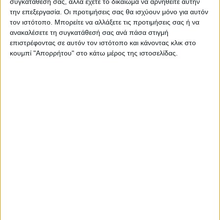
συγκατάθεσή σας, αλλά έχετε το δικαίωμα να αρνηθείτε αυτήν
την επεξεργασία. Οι προτιμήσεις σας θα ισχύουν μόνο για αυτόν
τον ιστότοπο. Μπορείτε να αλλάξετε τις προτιμήσεις σας ή να
ανακαλέσετε τη συγκατάθεσή σας ανά πάσα στιγμή
επιστρέφοντας σε αυτόν τον ιστότοπο και κάνοντας κλικ στο
κουμπί "Απορρήτου" στο κάτω μέρος της ιστοσελίδας.
ΚΑΡΔΙΤΣΑ
10 βαθμούς Κελσίου έπεσε η θερμοκρασία
το απόγευμα στην Καρδίτσα, πτήση
αντιχαλαζικής προστασίας στον ουρανό