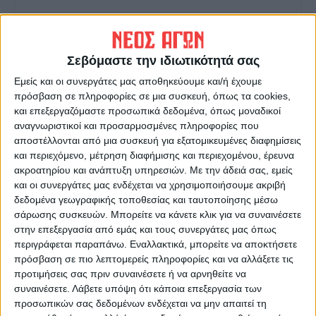
Σεβόμαστε την ιδιωτικότητά σας
Εμείς και οι συνεργάτες μας αποθηκεύουμε και/ή έχουμε
πρόσβαση σε πληροφορίες σε μια συσκευή, όπως τα cookies,
Δημοσιογραφική Ομάδα ΝΕΟΣ ΑΓΩΝ
και επεξεργαζόμαστε προσωπικά δεδομένα, όπως μοναδικοί
https://neosagon.gr
αναγνωριστικοί και προσαρμοσμένες πληροφορίες που
Η Αρχαιότερη Καθημερινή Πρωινή Εφημερίδα της Καρδίτσας
αποστέλλονται από μια συσκευή για εξατομικευμένες διαφημίσεις
και περιεχόμενο, μέτρηση διαφήμισης και περιεχομένου, έρευνα
ακροατηρίου και ανάπτυξη υπηρεσιών.
Με την άδειά σας, εμείς
και οι συνεργάτες μας ενδέχεται να χρησιμοποιήσουμε ακριβή
δεδομένα γεωγραφικής τοποθεσίας και ταυτοποίησης μέσω
σάρωσης συσκευών. Μπορείτε να κάνετε κλικ για να συναινέσετε
ΠΑΡΟΜΟΙΑ ΑΡΘΡΑ
στην επεξεργασία από εμάς και τους συνεργάτες μας όπως
περιγράφεται παραπάνω. Εναλλακτικά, μπορείτε να αποκτήσετε
πρόσβαση σε πιο λεπτομερείς πληροφορίες και να αλλάξετε τις
προτιμήσεις σας πριν συναινέσετε ή να αρνηθείτε να
συναινέσετε.
Λάβετε υπόψη ότι κάποια επεξεργασία των
προσωπικών σας δεδομένων ενδέχεται να μην απαιτεί τη