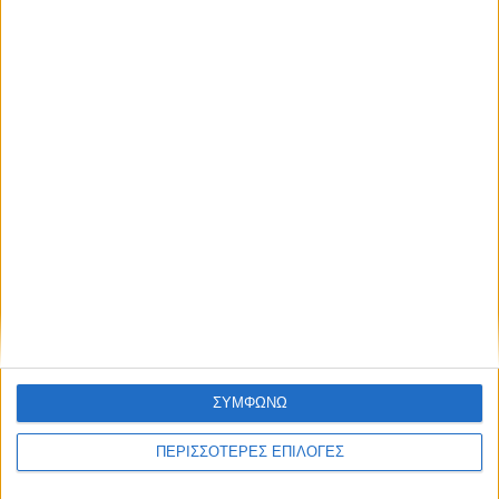
Κυψέλη του Δήμου Σοφάδων - έκτακτοι
ψεκασμοί
ΘΕΣΣΑΛΙΑ FM
ΑΚΟΥΣΤΕ ΖΩΝΤΑΝΑ
ΣΥΜΦΩΝΩ
ΕΠΙΚΕΦΑΛΗΣ ΕΙΔΗΣΕΙΣ
ΠΕΡΙΣΣΟΤΕΡΕΣ ΕΠΙΛΟΓΕΣ