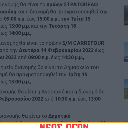
ιανομής θα είναι το
πρώην ΣΤΡΑΤΟΠΕΔΟ
λωράκη
και η διανομή θα πραγματοποιηθεί την
ό
09:00 π.μ.
έως
15:00 μ.μ., την Τρίτη 15
έως
15:00 μ.μ.
και την
Τετάρτη 16
έως
14:00 μ.μ.,
ιανομής θα είναι το πρώην
S
/
M
CARREFOUR
 από την
Δευτέρα 14 Φεβρουαρίου 2022
έως
ου 2022
από
09:00 π.μ.
έως
14:30 μ.μ.,
 σημείο διανομής θα είναι το Δημαρχείο του
νομή θα πραγματοποιηθεί την
Τρίτη 15
έως
13:00 μ.μ.,
ανομής θα είναι η Αγορασιά και η διανομή θα
Φεβρουαρίου 2022
από
10:30 π.μ.
έως
13:00
διανομής θα είναι το
Δημοτικό
 διανομή θα πραγματοποιηθεί την
Τετάρτη 16