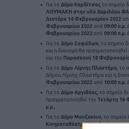
Για το
Δήμο Καρδίτσας
το σημείο δ
ΛΟΥΜΑΚΗ στην οδό Χαριλάου Φ
Δευτέρα 14 Φεβρουαρίου 2022
απ
Φεβρουαρίου 2022
από
09:00 π.μ.
Φεβρουαρίου 2022
από
09:00 π.μ.
Για το
Δήμο Σοφάδων,
το σημεία δ
και η διανομή θα πραγματοποιηθεί
και την
Παρασκευή 18 Φεβρουαρί
Για το
Δήμο Λίμνης Πλαστήρα
, το
Δήμου Λίμνης Πλαστήρα και η δια
Φεβρουαρίου 2022
από
10:00 π.μ.
Για το
Δήμο Αργιθέας,
το σημείο δι
πραγματοποιηθεί την
Τετάρτη 16 
μ.μ.,
Για το
Δήμο Μουζακίου,
το σημείο 
Κινηματοθέατρο Μουζακίου
και η