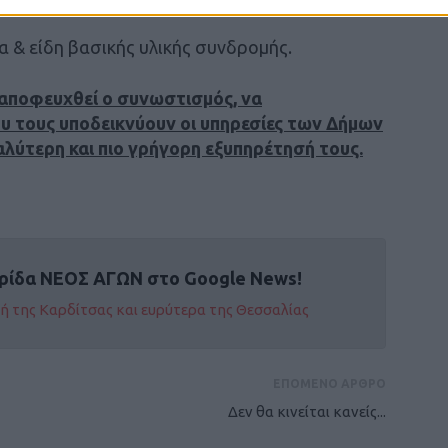
 & είδη βασικής υλικής συνδρομής.
α αποφευχθεί ο συνωστισμός, να
ου τους υποδεικνύουν οι υπηρεσίες των Δήμων
καλύτερη και πιο γρήγορη εξυπηρέτησή τους.
ρίδα ΝΕΟΣ ΑΓΩΝ στο Google News!
οχή της Καρδίτσας και ευρύτερα της Θεσσαλίας
ΕΠΟΜΕΝΟ ΑΡΘΡΟ
Δεν θα κινείται κανείς...