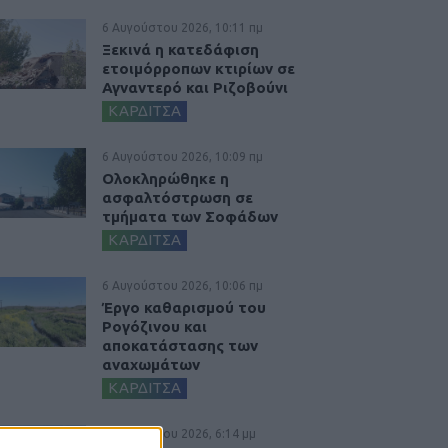
6 Αυγούστου 2026, 10:11 πμ
Ξεκινά η κατεδάφιση
ετοιμόρροπων κτιρίων σε
Αγναντερό και Ριζοβούνι
ΚΑΡΔΙΤΣΑ
6 Αυγούστου 2026, 10:09 πμ
Ολοκληρώθηκε η
ασφαλτόστρωση σε
τμήματα των Σοφάδων
ΚΑΡΔΙΤΣΑ
6 Αυγούστου 2026, 10:06 πμ
Έργο καθαρισμού του
Ρογόζινου και
αποκατάστασης των
αναχωμάτων
ΚΑΡΔΙΤΣΑ
5 Αυγούστου 2026, 6:14 μμ