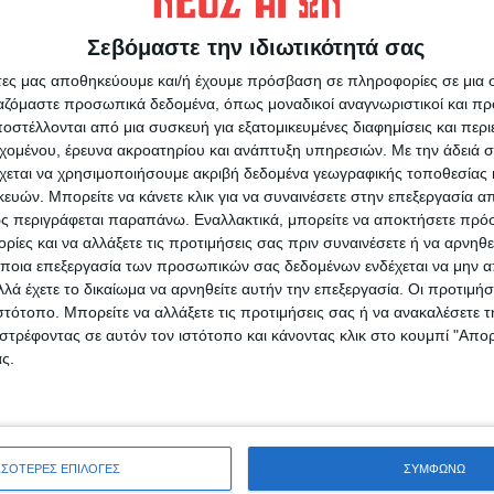
 17 Φεβρουαρίου 2022
από
10:00 π.μ.
έως
Σεβόμαστε την ιδιωτικότητά σας
νομής θα είναι το
Μουσών Μέλαθρο
στον
άτες μας αποθηκεύουμε και/ή έχουμε πρόσβαση σε πληροφορίες σε μια
ποιηθεί την
Πέμπτη 17 Φεβρουαρίου 2022
και
ργαζόμαστε προσωπικά δεδομένα, όπως μοναδικοί αναγνωριστικοί και 
2022
από
10:00 π.μ.
έως
14:00 μ.μ.
στέλλονται από μια συσκευή για εξατομικευμένες διαφημίσεις και περ
εχομένου, έρευνα ακροατηρίου και ανάπτυξη υπηρεσιών.
Με την άδειά σα
χεται να χρησιμοποιήσουμε ακριβή δεδομένα γεωγραφικής τοποθεσίας 
ί τους
επίσημο έγγραφο πιστοποίησης ΑΜΚΑ
ών. Μπορείτε να κάνετε κλικ για να συναινέσετε στην επεξεργασία απ
για τους ημεδαπούς
ή το Διαβατήριο
για τους
ς περιγράφεται παραπάνω. Εναλλακτικά, μπορείτε να αποκτήσετε πρό
ρεί να πραγματοποιηθεί για σοβαρούς λόγους
ίες και να αλλάξετε τις προτιμήσεις σας πριν συναινέσετε ή να αρνηθεί
γένειάς του, τα προϊόντα θα μπορεί να
ποια επεξεργασία των προσωπικών σας δεδομένων ενδέχεται να μην απ
λά έχετε το δικαίωμα να αρνηθείτε αυτήν την επεξεργασία. Οι προτιμήσ
ζοντας εξουσιοδότηση
(δεν απαιτείται γνήσιο
ιστότοπο. Μπορείτε να αλλάξετε τις προτιμήσεις σας ή να ανακαλέσετε
στρέφοντας σε αυτόν τον ιστότοπο και κάνοντας κλικ στο κουμπί "Απ
ς.
ατοποιηθούν
τηρώντας αυστηρά τους
ις οδηγίες – μέτρα προστασίας της Δημόσιας
ράς του Νέου Κορονοϊού COVID-19
, που έχουν
οι δικαιούχοι
που θα προσέρχονται στο χώρο
ΣΣΟΤΕΡΕΣ ΕΠΙΛΟΓΕΣ
ΣΥΜΦΩΝΩ
αιτήτως μάσκα προστασίας
.