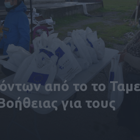
όντων από το το Ταμε
οήθειας για τους