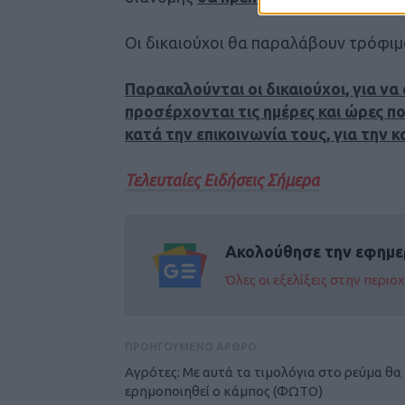
Οι δικαιούχοι θα παραλάβουν τρόφιμα
Παρακαλούνται οι δικαιούχοι, για ν
προσέρχονται τις ημέρες και ώρες π
κατά την επικοινωνία τους, για την 
Τελευταίες Ειδήσεις Σήμερα
Ακολούθησε την εφημε
Όλες οι εξελίξεις στην περι
ΠΡΟΗΓΟΥΜΕΝΟ ΑΡΘΡΟ
Αγρότες: Με αυτά τα τιμολόγια στο ρεύμα θα
ερημοποιηθεί ο κάμπος (ΦΩΤΟ)