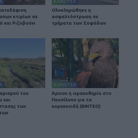
Α
ΚΑΡΔΙΤΣΑ
 κατεδάφιση
Ολοκληρώθηκε η
οπων κτιρίων σε
ασφαλτόστρωση σε
ό και Ριζοβούνι
τμήματα των Σοφάδων
Α
ΚΑΡΔΙΤΣΑ
αρισμού του
Άρχισε η ιερακοθηρία στο
υ και
Παυσίλυπο για τα
στασης των
κορακοειδή (ΒΙΝΤΕΟ)
των