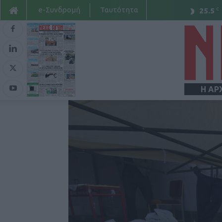
e-Συνδρομή
Ταυτότητα
C
25.5
Η ΑΡ