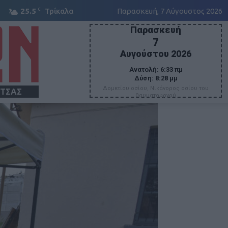
C
25.5
Τρίκαλα
Παρασκευή, 7 Αύγουστος 2026
Παρασκευή
7
Αυγούστου 2026
Ανατολή:
6:33 πμ
Δύση:
8:28 μμ
Δομετίου οσίου, Νικάνορος οσίου του
ΙΤΣΑΣ
θαυματουργού