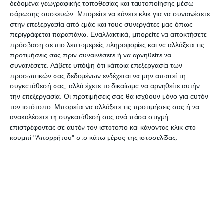
δεδομένα γεωγραφικής τοποθεσίας και ταυτοποίησης μέσω
χαρακτηριστικό ότι σ’ αυτά τα τέσσερα
σάρωσης συσκευών. Μπορείτε να κάνετε κλικ για να συναινέσετε
χρόνια λαμπρής διαδρομής του ΑΣΚ τα
στην επεξεργασία από εμάς και τους συνεργάτες μας όπως
έξοδα ήταν πάνω απο 700.000 ευρώ (με πιο
περιγράφεται παραπάνω. Εναλλακτικά, μπορείτε να αποκτήσετε
πολλά φέτος που το μπάτζετ αγγίζει τα
πρόσβαση σε πιο λεπτομερείς πληροφορίες και να αλλάξετε τις
προτιμήσεις σας πριν συναινέσετε ή να αρνηθείτε να
250.000 ευρώ), τα οποία στο μεγαλύτερο
συναινέσετε.
Λάβετε υπόψη ότι κάποια επεξεργασία των
μέρος του κάλυψε η διοίκηση μ’
προσωπικών σας δεδομένων ενδέχεται να μην απαιτεί τη
αποτέλεσμα ο σύλλογος να έχει μια
συγκατάθεσή σας, αλλά έχετε το δικαίωμα να αρνηθείτε αυτήν
την επεξεργασία. Οι προτιμήσεις σας θα ισχύουν μόνο για αυτόν
καταπληκτική εικόνα, πρωτόγνωρη για τον
τον ιστότοπο. Μπορείτε να αλλάξετε τις προτιμήσεις σας ή να
ελληνικό αθλητισμό, να μη χρωστάει
ανακαλέσετε τη συγκατάθεσή σας ανά πάσα στιγμή
πουθενά….
επιστρέφοντας σε αυτόν τον ιστότοπο και κάνοντας κλικ στο
κουμπί "Απορρήτου" στο κάτω μέρος της ιστοσελίδας.
Στη συζήτηση στην οποία θ’ αναφερθούμε
λεπτομερώς στο αυριανό φύλλο, έγινε
γνωστό ότι στις 27 Δεκεμβρίου θα
πραγματοποιηθεί Γενική Συνέλευση για την
ανάδειξη νέου διοικητικού συμβουλίου, την
διεύρυνση και την ισχυροποίησή του. Στην