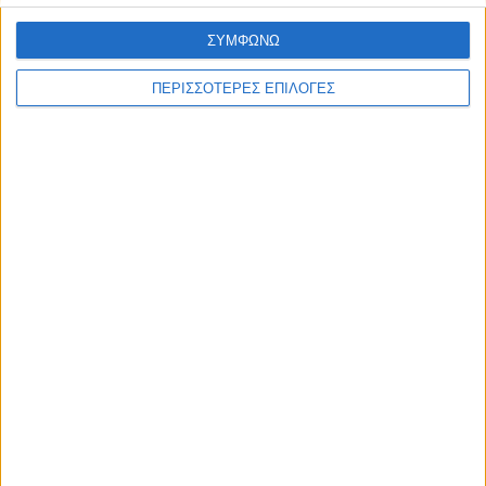
ΣΥΜΦΩΝΩ
ΠΕΡΙΣΣΟΤΕΡΕΣ ΕΠΙΛΟΓΕΣ
ΑΘΛΗΤΙΚΑ
Επέστρεψε ο Φράνσις Οκόρο στον ΑΣΚ!