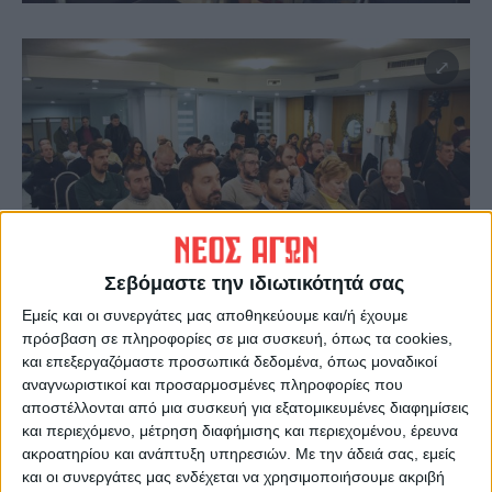
Σεβόμαστε την ιδιωτικότητά σας
Εμείς και οι συνεργάτες μας αποθηκεύουμε και/ή έχουμε
πρόσβαση σε πληροφορίες σε μια συσκευή, όπως τα cookies,
και επεξεργαζόμαστε προσωπικά δεδομένα, όπως μοναδικοί
Εξηγήθηκε με κάθε λεπτομέρεια το δύσκολο
αναγνωριστικοί και προσαρμοσμένες πληροφορίες που
αποστέλλονται από μια συσκευή για εξατομικευμένες διαφημίσεις
του εγχειρήματος τόσο απο πλευράς
και περιεχόμενο, μέτρηση διαφήμισης και περιεχομένου, έρευνα
τεχνογνωσίας, καθημερινής εργασίας αλλά
ακροατηρίου και ανάπτυξη υπηρεσιών.
Με την άδειά σας, εμείς
και κυρίως οικονομικά… Είναι
και οι συνεργάτες μας ενδέχεται να χρησιμοποιήσουμε ακριβή