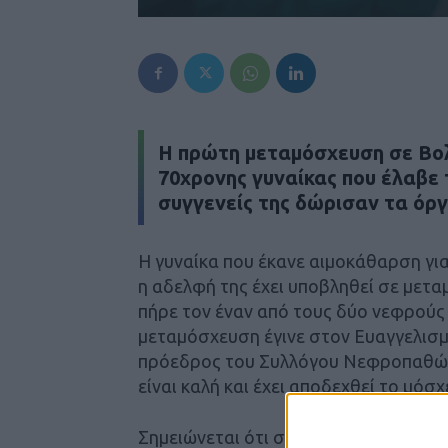
Η πρώτη μεταμόσχευση σε Βολι
70χρονης γυναίκας που έλαβε 
συγγενείς της δώρισαν τα όργ
Η γυναίκα που έκανε αιμοκάθαρση γι
η αδελφή της έχει υποβληθεί σε μετα
πήρε τον έναν από τους δύο νεφρούς
μεταμόσχευση έγινε στον Ευαγγελισ
πρόεδρος του Συλλόγου Νεφροπαθών, 
είναι καλή και έχει αποδεχθεί το μόσχ
Σημειώνεται ότι στον Νομό Μαγνησία