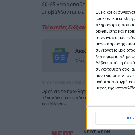
60-65 νεφροπαθείς, 50 έχουν ήδη υπ
υποβάλλονται σε αιμοκάθαρση.
Εμείς και οι συνεργ
cookies, και επεξε
πληροφορίες που απο
Τελευταίες Ειδήσεις Σήμερα
διαφήμισης και περι
συνεργάτες μας ενδέ
μέσω σάρωσης συσκευ
συνεργάτες μας όπω
Ακολούθησε την εφημε
λεπτομερείς πληροφορ
Όλες οι εξελίξεις στην περι
Λάβετε υπόψη ότι κά
συγκατάθεσή σας, αλ
μόνο για αυτόν τον 
ανά πάσα στιγμή επι
ΠΡΟΗΓΟΥΜΕΝΟ ΑΡΘΡΟ
μέρος της ιστοσελίδα
Οργή για το προκλητικό πρωτοσέλιδο
ολλανδικού περιοδικού για τους «τεμπέληδες
του Νότου»
ΠΕΡΙ
ΝΕΟΣ ΑΓΩΝ