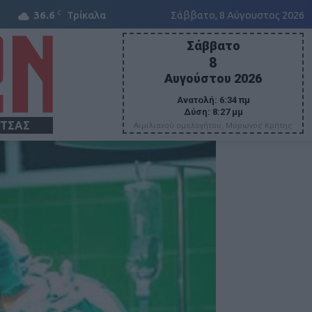
C
36.6
Τρίκαλα
Σάββατο, 8 Αύγουστος 2026
Σάββατο
8
Αυγούστου 2026
Ανατολή:
6:34 πμ
Δύση:
8:27 μμ
ΙΤΣΑΣ
Αιμιλιανού ομολογήτου, Μύρωνος Κρήτης