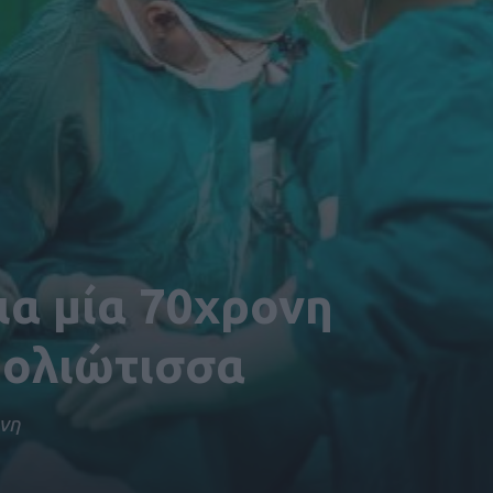
α μία 70χρονη
ολιώτισσα
νη