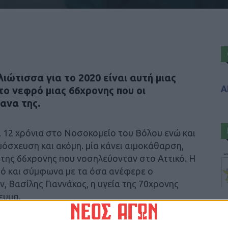
ώτισσα για το 2020 είναι αυτή μιας
Α
το νεφρό μιας 66χρονης που οι
ανα της.
α 12 χρόνια στο Νοσοκομείο του Βόλου ενώ και
μόσχευση και ακόμη. μία κάνει αιμοκάθαρση,
 της 66χρονης που νοσηλεύονταν στο Αττικό. Η
μό και σύμφωνα με τα όσα ανέφερε ο
Βασίλης Γιαννάκος, η υγεία της 70χρονης
ευμα.
ς στην αναμονή για μόσχευμα είναι περίπου