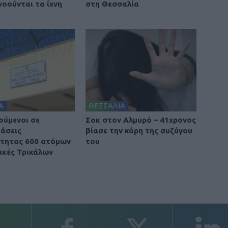
νοούνται τα ίχνη
στη Θεσσαλία
Α
ΘΕΣΣΑΛΙΑ
ούμενοι σε
Σοκ στον Αλμυρό – 41χρονος
άσεις
βίασε την κόρη της συζύγου
τητας 600 ατόμων
του
ακές Τρικάλων