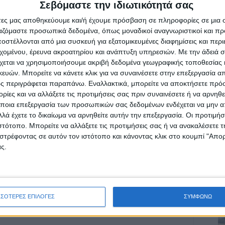
Σεβόμαστε την ιδιωτικότητά σας
οβληθεί σε μεταμόσχευση και 220
άτες μας αποθηκεύουμε και/ή έχουμε πρόσβαση σε πληροφορίες σε μια
ργαζόμαστε προσωπικά δεδομένα, όπως μοναδικοί αναγνωριστικοί και 
στέλλονται από μια συσκευή για εξατομικευμένες διαφημίσεις και περ
εχομένου, έρευνα ακροατηρίου και ανάπτυξη υπηρεσιών.
Με την άδειά σα
χεται να χρησιμοποιήσουμε ακριβή δεδομένα γεωγραφικής τοποθεσίας 
ών. Μπορείτε να κάνετε κλικ για να συναινέσετε στην επεξεργασία απ
ς περιγράφεται παραπάνω. Εναλλακτικά, μπορείτε να αποκτήσετε πρό
ρίδα ΝΕΟΣ ΑΓΩΝ στο Google News!
ίες και να αλλάξετε τις προτιμήσεις σας πριν συναινέσετε ή να αρνηθεί
οχή της Καρδίτσας και ευρύτερα της Θεσσαλίας
ποια επεξεργασία των προσωπικών σας δεδομένων ενδέχεται να μην απ
λά έχετε το δικαίωμα να αρνηθείτε αυτήν την επεξεργασία. Οι προτιμήσ
ιστότοπο. Μπορείτε να αλλάξετε τις προτιμήσεις σας ή να ανακαλέσετε
στρέφοντας σε αυτόν τον ιστότοπο και κάνοντας κλικ στο κουμπί "Απ
ΕΠΟΜΕΝΟ ΑΡΘΡΟ
ς.
Τηλεμαραθώνιος: Η επόμενη μέρα του
κορωνοϊου για την οικονομία-μέρος Α
ΣΣΟΤΕΡΕΣ ΕΠΙΛΟΓΕΣ
ΣΥΜΦΩΝΩ