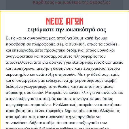
Καρδίτσας και ευρύτερα της Θεσσαλίας
ΠΡΟΗΓΟΥΜΕΝΟ ΑΡΘΡΟ
ΕΠΟΜΕΝΟ ΑΡΘΡΟ
Αμφιβολίες για τα εμβόλια
ΗΠΑ: Επέβαλαν κυρώσεις
Σεβόμαστε την ιδιωτικότητά σας
«σπέρνει» η κόντρα ΗΠΑ -
κατά της Τουρκίας για τους
Εμείς και οι συνεργάτες μας αποθηκεύουμε και/ή έχουμε
Βρετανίας
S-400
πρόσβαση σε πληροφορίες σε μια συσκευή, όπως τα cookies,
και επεξεργαζόμαστε προσωπικά δεδομένα, όπως μοναδικοί
αναγνωριστικοί και προσαρμοσμένες πληροφορίες που
αποστέλλονται από μια συσκευή για εξατομικευμένες διαφημίσεις
και περιεχόμενο, μέτρηση διαφήμισης και περιεχομένου, έρευνα
ακροατηρίου και ανάπτυξη υπηρεσιών.
Με την άδειά σας, εμείς
και οι συνεργάτες μας ενδέχεται να χρησιμοποιήσουμε ακριβή
δεδομένα γεωγραφικής τοποθεσίας και ταυτοποίησης μέσω
σάρωσης συσκευών. Μπορείτε να κάνετε κλικ για να συναινέσετε
ΝΕΟΣ ΑΓΩΝ
στην επεξεργασία από εμάς και τους συνεργάτες μας όπως
περιγράφεται παραπάνω. Εναλλακτικά, μπορείτε να αποκτήσετε
https://neosagon.gr
πρόσβαση σε πιο λεπτομερείς πληροφορίες και να αλλάξετε τις
Η Αρχαιότερη Καθημερινή Πρωινή Εφημερίδα της Καρδίτσας
προτιμήσεις σας πριν συναινέσετε ή να αρνηθείτε να
συναινέσετε.
Λάβετε υπόψη ότι κάποια επεξεργασία των
προσωπικών σας δεδομένων ενδέχεται να μην απαιτεί τη