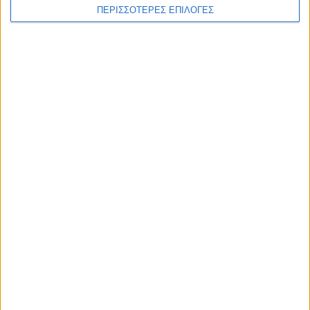
ΠΕΡΙΣΣΟΤΕΡΕΣ ΕΠΙΛΟΓΕΣ
ΕΠΙΚΕΦΑΛΗΣ ΕΙΔΗΣΕΙΣ
7 Αυγούστου 2026, 10:52 πμ