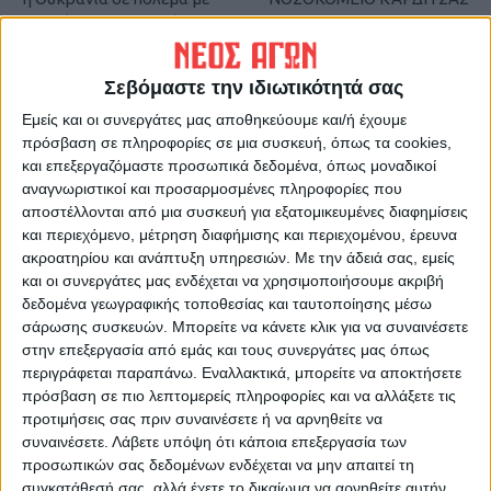
σκοπό τον αφανισμό σου»
Σεβόμαστε την ιδιωτικότητά σας
Εμείς και οι συνεργάτες μας αποθηκεύουμε και/ή έχουμε
πρόσβαση σε πληροφορίες σε μια συσκευή, όπως τα cookies,
και επεξεργαζόμαστε προσωπικά δεδομένα, όπως μοναδικοί
αναγνωριστικοί και προσαρμοσμένες πληροφορίες που
αποστέλλονται από μια συσκευή για εξατομικευμένες διαφημίσεις
και περιεχόμενο, μέτρηση διαφήμισης και περιεχομένου, έρευνα
ΝΕΟΣ ΑΓΩΝ
ακροατηρίου και ανάπτυξη υπηρεσιών.
Με την άδειά σας, εμείς
https://neosagon.gr
και οι συνεργάτες μας ενδέχεται να χρησιμοποιήσουμε ακριβή
Η Αρχαιότερη Καθημερινή Πρωινή Εφημερίδα της Καρδίτσας
δεδομένα γεωγραφικής τοποθεσίας και ταυτοποίησης μέσω
σάρωσης συσκευών. Μπορείτε να κάνετε κλικ για να συναινέσετε
στην επεξεργασία από εμάς και τους συνεργάτες μας όπως
περιγράφεται παραπάνω. Εναλλακτικά, μπορείτε να αποκτήσετε
πρόσβαση σε πιο λεπτομερείς πληροφορίες και να αλλάξετε τις
προτιμήσεις σας πριν συναινέσετε ή να αρνηθείτε να
ΠΑΡΟΜΟΙΑ ΑΡΘΡΑ
συναινέσετε.
Λάβετε υπόψη ότι κάποια επεξεργασία των
προσωπικών σας δεδομένων ενδέχεται να μην απαιτεί τη
συγκατάθεσή σας, αλλά έχετε το δικαίωμα να αρνηθείτε αυτήν