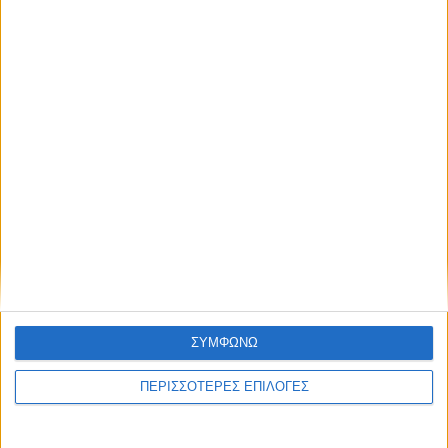
υπόλοιποι πάνε για το Νοέμβριο
ΘΕΣΣΑΛΙΑ FM
ΑΚΟΥΣΤΕ ΖΩΝΤΑΝΑ
ΣΥΜΦΩΝΩ
ΕΠΙΚΕΦΑΛΗΣ ΕΙΔΗΣΕΙΣ
ΠΕΡΙΣΣΟΤΕΡΕΣ ΕΠΙΛΟΓΕΣ