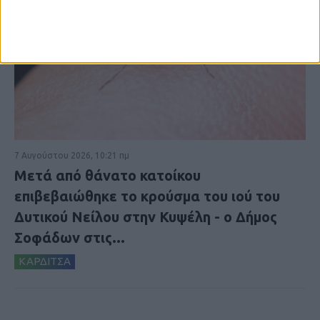
7 Αυγούστου 2026, 10:21 πμ
Μετά από θάνατο κατοίκου
επιβεβαιώθηκε το κρούσμα του ιού του
Δυτικού Νείλου στην Κυψέλη - ο Δήμος
Σοφάδων στις...
ΚΑΡΔΙΤΣΑ