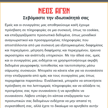
Σεβόμαστε την ιδιωτικότητά σας
Εμείς και οι συνεργάτες μας αποθηκεύουμε και/ή έχουμε
πρόσβαση σε πληροφορίες σε μια συσκευή, όπως τα cookies,
και επεξεργαζόμαστε προσωπικά δεδομένα, όπως μοναδικοί
αναγνωριστικοί και προσαρμοσμένες πληροφορίες που
Δημοσιογραφική Ομάδα ΝΕΟΣ ΑΓΩΝ
αποστέλλονται από μια συσκευή για εξατομικευμένες διαφημίσεις
και περιεχόμενο, μέτρηση διαφήμισης και περιεχομένου, έρευνα
https://neosagon.gr
ακροατηρίου και ανάπτυξη υπηρεσιών.
Με την άδειά σας, εμείς
Η Αρχαιότερη Καθημερινή Πρωινή Εφημερίδα της Καρδίτσας
και οι συνεργάτες μας ενδέχεται να χρησιμοποιήσουμε ακριβή
δεδομένα γεωγραφικής τοποθεσίας και ταυτοποίησης μέσω
σάρωσης συσκευών. Μπορείτε να κάνετε κλικ για να συναινέσετε
στην επεξεργασία από εμάς και τους συνεργάτες μας όπως
περιγράφεται παραπάνω. Εναλλακτικά, μπορείτε να αποκτήσετε
πρόσβαση σε πιο λεπτομερείς πληροφορίες και να αλλάξετε τις
ΠΑΡΟΜΟΙΑ ΑΡΘΡΑ
προτιμήσεις σας πριν συναινέσετε ή να αρνηθείτε να
συναινέσετε.
Λάβετε υπόψη ότι κάποια επεξεργασία των
προσωπικών σας δεδομένων ενδέχεται να μην απαιτεί τη
συγκατάθεσή σας, αλλά έχετε το δικαίωμα να αρνηθείτε αυτήν