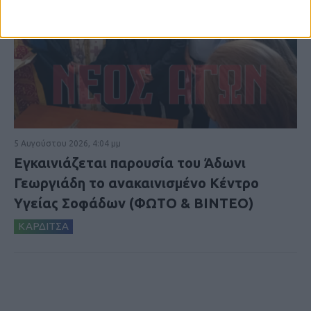
5 Αυγούστου 2026, 4:04 μμ
Εγκαινιάζεται παρουσία του Άδωνι
Γεωργιάδη το ανακαινισμένο Κέντρο
Υγείας Σοφάδων (ΦΩΤΟ & ΒΙΝΤΕΟ)
ΚΑΡΔΙΤΣΑ