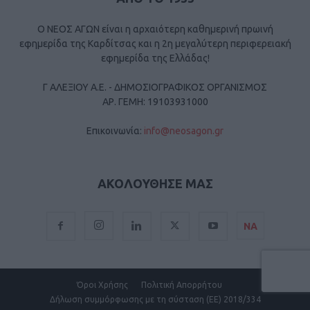
Ο ΝΕΟΣ ΑΓΩΝ είναι η αρχαιότερη καθημερινή πρωινή
εφημερίδα της Καρδίτσας και η 2η μεγαλύτερη περιφερειακή
εφημερίδα της Ελλάδας!
Γ ΑΛΕΞΙΟΥ Α.Ε. - ΔΗΜΟΣΙΟΓΡΑΦΙΚΟΣ ΟΡΓΑΝΙΣΜΟΣ
ΑΡ. ΓΕΜΗ: 19103931000
Επικοινωνία:
info@neosagon.gr
ΑΚΟΛΟΥΘΗΣΕ ΜΑΣ
ΝΑ
Όροι Χρήσης
Πολιτική Απορρήτου
Δήλωση συμμόρφωσης με τη σύσταση (ΕΕ) 2018/334