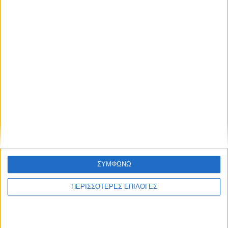
εκκενώσεις περιοχών
ΘΕΣΣΑΛΙΑ FM
ΑΚΟΥΣΤΕ ΖΩΝΤΑΝΑ
ΣΥΜΦΩΝΩ
ΠΕΡΙΣΣΟΤΕΡΕΣ ΕΠΙΛΟΓΕΣ
ΕΠΙΚΕΦΑΛΗΣ ΕΙΔΗΣΕΙΣ