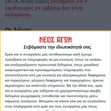
ΕΚΠΑ, Νίκος Σύψας,
επισήμανε ότι ο
εφοδιασμός σε εμβόλια δεν είναι
δεδομένος.
Οι λόγοι
Τρεις φαίνεται να είναι οι λόγοι για τις
Σεβόμαστε την ιδιωτικότητά σας
καθυστερήσεις που σημειώνονται:
Εμείς και οι συνεργάτες μας αποθηκεύουμε και/ή έχουμε
πρόσβαση σε πληροφορίες σε μια συσκευή, όπως τα cookies,
1. Οι φαρμακευτικές εταιρίες στην πράξη
και επεξεργαζόμαστε προσωπικά δεδομένα, όπως μοναδικοί
έχουν μικρότερες δυνατότητες παραγωγής
αναγνωριστικοί και προσαρμοσμένες πληροφορίες που
αποστέλλονται από μια συσκευή για εξατομικευμένες διαφημίσεις
από ό,τι αρχικά αναμενόταν.
και περιεχόμενο, μέτρηση διαφήμισης και περιεχομένου, έρευνα
ακροατηρίου και ανάπτυξη υπηρεσιών.
Με την άδειά σας, εμείς
2. Η έγκριση ορισμένων εμβολίων έχει
και οι συνεργάτες μας ενδέχεται να χρησιμοποιήσουμε ακριβή
καθυστερήσει.
δεδομένα γεωγραφικής τοποθεσίας και ταυτοποίησης μέσω
σάρωσης συσκευών. Μπορείτε να κάνετε κλικ για να συναινέσετε
στην επεξεργασία από εμάς και τους συνεργάτες μας όπως
3. Ενδεχομένως, ο αρχικός σχεδιασμός των