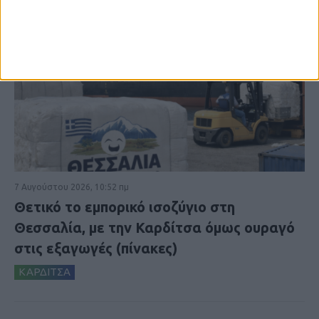
7 Αυγούστου 2026, 10:52 πμ
Θετικό το εμπορικό ισοζύγιο στη
Θεσσαλία, με την Καρδίτσα όμως ουραγό
στις εξαγωγές (πίνακες)
ΚΑΡΔΙΤΣΑ