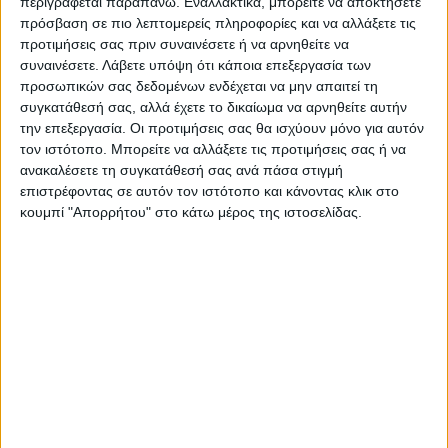
περιγράφεται παραπάνω. Εναλλακτικά, μπορείτε να αποκτήσετε
κυβερνήσεων ήταν υπερβολικά φιλόδοξος.
πρόσβαση σε πιο λεπτομερείς πληροφορίες και να αλλάξετε τις
προτιμήσεις σας πριν συναινέσετε ή να αρνηθείτε να
συναινέσετε.
Λάβετε υπόψη ότι κάποια επεξεργασία των
Όπως και να έχει, αν συνεχιστούν οι
προσωπικών σας δεδομένων ενδέχεται να μην απαιτεί τη
σημερινές καθυστερήσεις, η
ανοσία της
συγκατάθεσή σας, αλλά έχετε το δικαίωμα να αρνηθείτε αυτήν
αγέλης
απέναντι στον
κορωνοϊό
(που θα
την επεξεργασία. Οι προτιμήσεις σας θα ισχύουν μόνο για αυτόν
τον ιστότοπο. Μπορείτε να αλλάξετε τις προτιμήσεις σας ή να
έρθει με τον εμβολιασμό του 70% του
ανακαλέσετε τη συγκατάθεσή σας ανά πάσα στιγμή
πληθυσμού), θα καθυστερήσει, με τεράστιες
επιστρέφοντας σε αυτόν τον ιστότοπο και κάνοντας κλικ στο
συνέπειες σε ό,τι αφορά τόσο τις απώλειες
κουμπί "Απορρήτου" στο κάτω μέρος της ιστοσελίδας.
ανθρώπινων ζωών όσο και την οικονομική
κρίση.
Πίσω από το πρόγραμμα
Σύμφωνα με τα στοιχεία που δίνει το ΑΠΕ,
4,2
Αμερικάνοι
είχαν εμβολιαστεί ως το
Σάββατο. Ο αριθμός είναι βέβαια