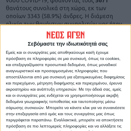
νόσο COVID-19, φθάνοντας τους
5671
θανάτους συνολικά στη χώρα, εκ των
οποίων 3343 (58.9%) άνδρες. Η διάμεση
ηλικία των θανόντων συμπολιτών μας ήταν
τα 79 έτη και το 95.4% είχε κάποιο
υποκείμενο νόσημα ή/και ηλικία 70 ετών και
Σεβόμαστε την ιδιωτικότητά σας
άνω.
Εμείς και οι συνεργάτες μας αποθηκεύουμε και/ή έχουμε
πρόσβαση σε πληροφορίες σε μια συσκευή, όπως τα cookies,
Τελευταίες Ειδήσεις Σήμερα
και επεξεργαζόμαστε προσωπικά δεδομένα, όπως μοναδικοί
αναγνωριστικοί και προσαρμοσμένες πληροφορίες που
αποστέλλονται από μια συσκευή για εξατομικευμένες διαφημίσεις
και περιεχόμενο, μέτρηση διαφήμισης και περιεχομένου, έρευνα
Ακολούθησε την εφημερίδα ΝΕΟΣ
ακροατηρίου και ανάπτυξη υπηρεσιών.
Με την άδειά σας, εμείς
ΑΓΩΝ στο Google News!
και οι συνεργάτες μας ενδέχεται να χρησιμοποιήσουμε ακριβή
Όλες οι εξελίξεις στην περιοχή της
δεδομένα γεωγραφικής τοποθεσίας και ταυτοποίησης μέσω
Καρδίτσας και ευρύτερα της Θεσσαλίας
σάρωσης συσκευών. Μπορείτε να κάνετε κλικ για να συναινέσετε
στην επεξεργασία από εμάς και τους συνεργάτες μας όπως
περιγράφεται παραπάνω. Εναλλακτικά, μπορείτε να αποκτήσετε
ΠΡΟΗΓΟΥΜΕΝΟ ΑΡΘΡΟ
ΕΠΟΜΕΝΟ ΑΡΘΡΟ
πρόσβαση σε πιο λεπτομερείς πληροφορίες και να αλλάξετε τις