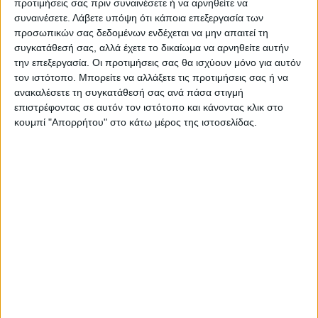
προτιμήσεις σας πριν συναινέσετε ή να αρνηθείτε να
Τη σύναψη προγραμματικής
Γίνεται ανάρπαστη η
συναινέσετε.
Λάβετε υπόψη ότι κάποια επεξεργασία των
σύμβασης για την ενεργειακή
κολχικίνη στα φαρμακεία της
προσωπικών σας δεδομένων ενδέχεται να μην απαιτεί τη
αναβάθμιση του Δικαστικού
Λάρισας (ΦΩΤΟ)
συγκατάθεσή σας, αλλά έχετε το δικαίωμα να αρνηθείτε αυτήν
Μεγάρου Καρδίτσας ενέκρινε
την επεξεργασία. Οι προτιμήσεις σας θα ισχύουν μόνο για αυτόν
το Περιφερειακό Συμβούλιο
τον ιστότοπο. Μπορείτε να αλλάξετε τις προτιμήσεις σας ή να
ανακαλέσετε τη συγκατάθεσή σας ανά πάσα στιγμή
επιστρέφοντας σε αυτόν τον ιστότοπο και κάνοντας κλικ στο
κουμπί "Απορρήτου" στο κάτω μέρος της ιστοσελίδας.
Δημοσιογραφική Ομάδα ΝΕΟΣ ΑΓΩΝ
https://neosagon.gr
Η Αρχαιότερη Καθημερινή Πρωινή Εφημερίδα της Καρδίτσας