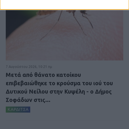
7 Αυγούστου 2026, 10:21 πμ
Μετά από θάνατο κατοίκου
επιβεβαιώθηκε το κρούσμα του ιού του
Δυτικού Νείλου στην Κυψέλη - ο Δήμος
Σοφάδων στις...
ΚΑΡΔΙΤΣΑ