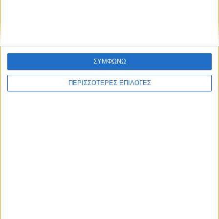
Πανεπιστήμιο Θεσσαλίας
ΣΥΜΦΩΝΩ
ΠΕΡΙΣΣΟΤΕΡΕΣ ΕΠΙΛΟΓΕΣ
ΘΕΣΣΑΛΙΑ FM
ΑΚΟΥΣΤΕ ΖΩΝΤΑΝΑ
ΕΠΙΚΕΦΑΛΗΣ ΕΙΔΗΣΕΙΣ