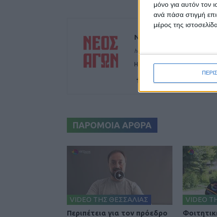
μόνο για αυτόν τον 
ανά πάσα στιγμή επι
μέρος της ιστοσελίδα
ΝΕΟΣ ΑΓΩΝ
https://neosagon.gr
Η Αρχαιότερη Καθημερινή Πρω
ΠΕΡΙ
ΠΑΡΟΜΟΙΑ ΑΡΘΡΑ
VIDEO ΤΗΣ ΘΕΣΣΑΛΙΑΣ
VIDEO Τ
Περιπέτεια για τον πρόεδρο
Φοιτητικ