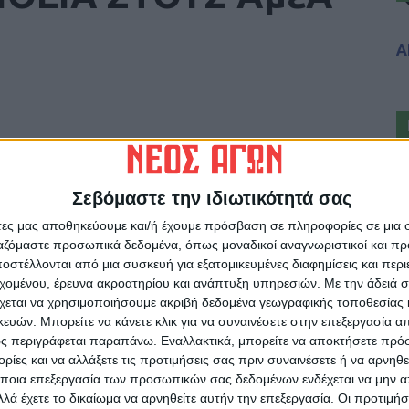
Α
Σεβόμαστε την ιδιωτικότητά σας
άτες μας αποθηκεύουμε και/ή έχουμε πρόσβαση σε πληροφορίες σε μια
ργαζόμαστε προσωπικά δεδομένα, όπως μοναδικοί αναγνωριστικοί και 
ρίδα ΝΕΟΣ ΑΓΩΝ στο Google News!
στέλλονται από μια συσκευή για εξατομικευμένες διαφημίσεις και περ
οχή της Καρδίτσας και ευρύτερα της Θεσσαλίας
εχομένου, έρευνα ακροατηρίου και ανάπτυξη υπηρεσιών.
Με την άδειά σα
χεται να χρησιμοποιήσουμε ακριβή δεδομένα γεωγραφικής τοποθεσίας 
ών. Μπορείτε να κάνετε κλικ για να συναινέσετε στην επεξεργασία απ
ς περιγράφεται παραπάνω. Εναλλακτικά, μπορείτε να αποκτήσετε πρό
ΕΠΟΜΕΝΟ ΑΡΘΡΟ
ίες και να αλλάξετε τις προτιμήσεις σας πριν συναινέσετε ή να αρνηθεί
)
ΕΠΕΣΑΝ ΟΙ ΥΠΟΓΡΑΦΕΣ ΓΙΑ ΤΟ ΚΕΝΤΡΟ
ποια επεξεργασία των προσωπικών σας δεδομένων ενδέχεται να μην απ
ΚΟΙΝΩΝΙΚΩΝ ΔΡΑΣΤΗΡΙΟΤΗΤΩΝ
λά έχετε το δικαίωμα να αρνηθείτε αυτήν την επεξεργασία. Οι προτιμήσ