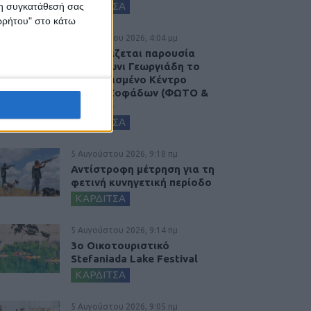
ΚΑΡΔΙΤΣΑ
 τη συγκατάθεσή σας
ορρήτου" στο κάτω
5 Αυγούστου 2026, 4:04 μμ
Εγκαινιάζεται παρουσία
του Άδωνι Γεωργιάδη το
ανακαινισμένο Κέντρο
Υγείας Σοφάδων (ΦΩΤΟ &
ΒΙΝΤΕΟ)
ΚΑΡΔΙΤΣΑ
5 Αυγούστου 2026, 9:18 πμ
Αντίστροφη μέτρηση για τη
φετινή κυνηγετική περίοδο
ΚΑΡΔΙΤΣΑ
5 Αυγούστου 2026, 9:14 πμ
3ο Οικοτουριστικό
Stefaniada Lake Festival
ΚΑΡΔΙΤΣΑ
5 Αυγούστου 2026, 9:05 πμ