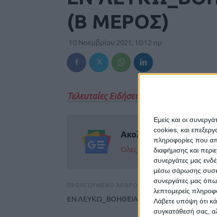
(Β ΜΕΡΟΣ)
10 Νοεμβρίου 2021, 10:12 πμ
Τελευταίες Ειδήσεις Σήμερα
Εμείς και οι συνεργ
cookies, και επεξε
Ακολούθησε την εφημε
πληροφορίες που απο
Όλες οι εξελίξεις στην περι
διαφήμισης και περι
συνεργάτες μας ενδέ
μέσω σάρωσης συσκευ
συνεργάτες μας όπω
ΠΡΟΗΓΟΥΜΕΝΟ ΑΡΘΡΟ
λεπτομερείς πληροφορ
ΕΝ ΛΕΥΚΩ_ΒΟΗΘΕΙΑ ΣΤΟΥΣ ΑμεΑ (Α ΜΕΡΟΣ
Λάβετε υπόψη ότι κά
συγκατάθεσή σας, αλ