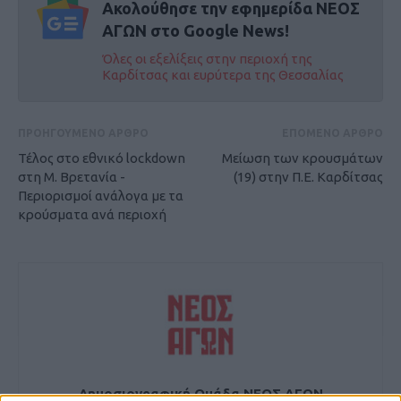
Ακολούθησε την εφημερίδα ΝΕΟΣ
ΑΓΩΝ στο Google News!
Όλες οι εξελίξεις στην περιοχή της
Καρδίτσας και ευρύτερα της Θεσσαλίας
ΠΡΟΗΓΟΥΜΕΝΟ ΑΡΘΡΟ
ΕΠΟΜΕΝΟ ΑΡΘΡΟ
Τέλος στο εθνικό lockdown
Μείωση των κρουσμάτων
στη Μ. Βρετανία -
(19) στην Π.Ε. Καρδίτσας
Περιορισμοί ανάλογα με τα
κρούσματα ανά περιοχή
Δημοσιογραφική Ομάδα ΝΕΟΣ ΑΓΩΝ