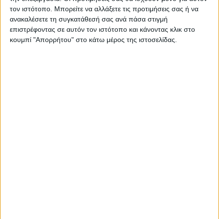
τον ιστότοπο. Μπορείτε να αλλάξετε τις προτιμήσεις σας ή να
ανακαλέσετε τη συγκατάθεσή σας ανά πάσα στιγμή
ΚΑΡΔΙΤΣΑ
επιστρέφοντας σε αυτόν τον ιστότοπο και κάνοντας κλικ στο
κουμπί "Απορρήτου" στο κάτω μέρος της ιστοσελίδας.
Τα σημαντικότερα ζητήματα που
απασχολούν την Τοπική Κοινότητα
Καροπλεσίου