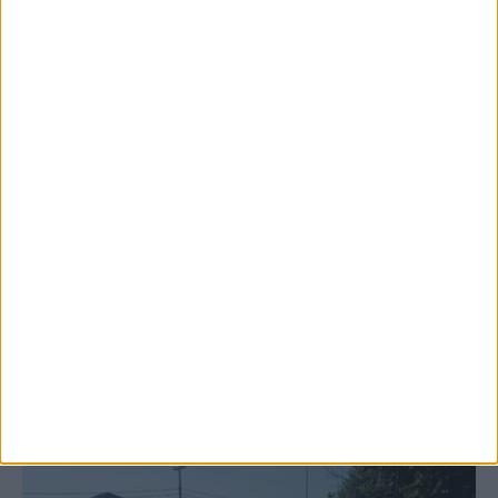
6 Αυγούστου 2026, 10:11 πμ
Ξεκινά η κατεδάφιση ετοιμόρροπων
κτιρίων σε Αγναντερό και Ριζοβούνι
ΚΑΡΔΙΤΣΑ