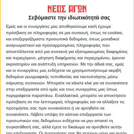
https://neosagon.gr
Η Αρχαιότερη Καθημερινή Πρωινή Εφημερίδα της Καρδίτσας
Σεβόμαστε την ιδιωτικότητά σας
Εμείς και οι συνεργάτες μας αποθηκεύουμε και/ή έχουμε
πρόσβαση σε πληροφορίες σε μια συσκευή, όπως τα cookies,
και επεξεργαζόμαστε προσωπικά δεδομένα, όπως μοναδικοί
αναγνωριστικοί και προσαρμοσμένες πληροφορίες που
αποστέλλονται από μια συσκευή για εξατομικευμένες διαφημίσεις
ΠΑΡΟΜΟΙΑ ΑΡΘΡΑ
και περιεχόμενο, μέτρηση διαφήμισης και περιεχομένου, έρευνα
ακροατηρίου και ανάπτυξη υπηρεσιών.
Με την άδειά σας, εμείς
και οι συνεργάτες μας ενδέχεται να χρησιμοποιήσουμε ακριβή
δεδομένα γεωγραφικής τοποθεσίας και ταυτοποίησης μέσω
σάρωσης συσκευών. Μπορείτε να κάνετε κλικ για να συναινέσετε
στην επεξεργασία από εμάς και τους συνεργάτες μας όπως
περιγράφεται παραπάνω. Εναλλακτικά, μπορείτε να αποκτήσετε
πρόσβαση σε πιο λεπτομερείς πληροφορίες και να αλλάξετε τις
προτιμήσεις σας πριν συναινέσετε ή να αρνηθείτε να
συναινέσετε.
Λάβετε υπόψη ότι κάποια επεξεργασία των
προσωπικών σας δεδομένων ενδέχεται να μην απαιτεί τη
συγκατάθεσή σας, αλλά έχετε το δικαίωμα να αρνηθείτε αυτήν
την επεξεργασία. Οι προτιμήσεις σας θα ισχύουν μόνο για αυτόν