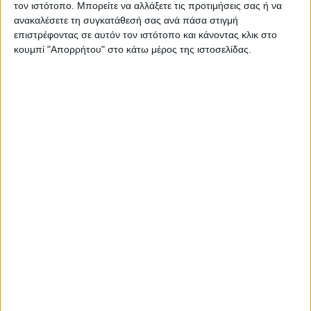
τον ιστότοπο. Μπορείτε να αλλάξετε τις προτιμήσεις σας ή να
ανακαλέσετε τη συγκατάθεσή σας ανά πάσα στιγμή
ΚΑΡΔΙΤΣΑ
επιστρέφοντας σε αυτόν τον ιστότοπο και κάνοντας κλικ στο
κουμπί "Απορρήτου" στο κάτω μέρος της ιστοσελίδας.
Σύλληψη στην Καρδίτσα για κλοπή
ηλεκτρικής ενέργειας