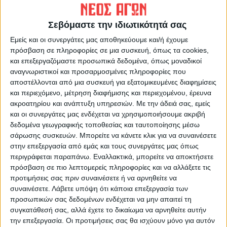
https://neosagon.gr
Η Αρχαιότερη Καθημερινή Πρωινή Εφημερίδα της Καρδίτσας
Σεβόμαστε την ιδιωτικότητά σας
Εμείς και οι συνεργάτες μας αποθηκεύουμε και/ή έχουμε
πρόσβαση σε πληροφορίες σε μια συσκευή, όπως τα cookies,
και επεξεργαζόμαστε προσωπικά δεδομένα, όπως μοναδικοί
αναγνωριστικοί και προσαρμοσμένες πληροφορίες που
ΠΑΡΟΜΟΙΑ ΑΡΘΡΑ
αποστέλλονται από μια συσκευή για εξατομικευμένες διαφημίσεις
και περιεχόμενο, μέτρηση διαφήμισης και περιεχομένου, έρευνα
ακροατηρίου και ανάπτυξη υπηρεσιών.
Με την άδειά σας, εμείς
και οι συνεργάτες μας ενδέχεται να χρησιμοποιήσουμε ακριβή
δεδομένα γεωγραφικής τοποθεσίας και ταυτοποίησης μέσω
σάρωσης συσκευών. Μπορείτε να κάνετε κλικ για να συναινέσετε
στην επεξεργασία από εμάς και τους συνεργάτες μας όπως
περιγράφεται παραπάνω. Εναλλακτικά, μπορείτε να αποκτήσετε
πρόσβαση σε πιο λεπτομερείς πληροφορίες και να αλλάξετε τις
προτιμήσεις σας πριν συναινέσετε ή να αρνηθείτε να
συναινέσετε.
Λάβετε υπόψη ότι κάποια επεξεργασία των
προσωπικών σας δεδομένων ενδέχεται να μην απαιτεί τη
συγκατάθεσή σας, αλλά έχετε το δικαίωμα να αρνηθείτε αυτήν
την επεξεργασία. Οι προτιμήσεις σας θα ισχύουν μόνο για αυτόν