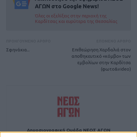
ΑΓΩΝ στο Google News!
Όλες οι εξελίξεις στην περιοχή της
Καρδίτσας και ευρύτερα της Θεσσαλίας
ΠΡΟΗΓΟΥΜΕΝΟ ΑΡΘΡΟ
ΕΠΟΜΕΝΟ ΑΡΘΡΟ
Σφηνάκια...
Επιθεώρηση Χαρδαλιά στον
αποθηκευτικό «κόμβο» των
εμβολίων στην Καρδίτσα
(φωτο&video)
Δημοσιογραφική Ομάδα ΝΕΟΣ ΑΓΩΝ